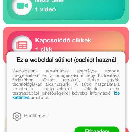
Nézz bele
1 videó
Kapcsolódó cikkek
1 cikk
Ez a weboldal sütiket (cookie) használ
Weboldalunk tartalmának személyre szabott
Vlagyimir Szutyejev további művei
megjelenítése és a böngészési élmény biztosítása
érdekében sütiket (cookie), illetve egyéb
technológiákat alkalmazunk. A sütik használatára
Nikodémusz Elli további művei
vonatkozó irányelveinkről, valamint azok
testreszabási lehetőségeiről bővebb információ
ide
kattintva
érhető el.
A sorozat további részei
Beállítások
Elfogadom