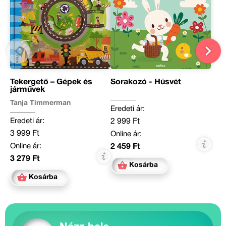
Tekergető – Gépek és
Sorakozó - Húsvét
járművek
Tanja Timmerman
Eredeti ár:
Eredeti ár:
2 999 Ft
3 999 Ft
Online ár:
Online ár:
2 459 Ft
3 279 Ft
Kosárba
Kosárba