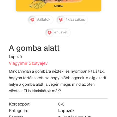
#állatok
#klasszikus
#húsvét
A gomba alatt
Lapozó
Vlagyimir Szutyejev
Mindannyian a gombára néztek, és nyomban kitalálták,
hogyan történhetett az, hogy előbb egynek is alig akadt
helye a gomba alatt, a végén mégis mind az öten
elfértek. Ti is kitaláltátok már?
Korcsoport:
0-3
Kategória:
Lapozók