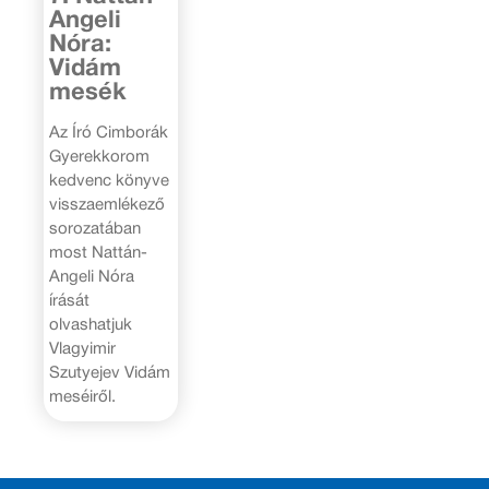
Angeli
Nóra:
Vidám
mesék
Az Író Cimborák
Gyerekkorom
kedvenc könyve
visszaemlékező
sorozatában
most Nattán-
Angeli Nóra
írását
olvashatjuk
Vlagyimir
Szutyejev Vidám
meséiről.