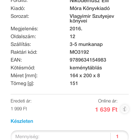
Fordító:
Nikodémusz Elli
Kiadó:
Móra Könyvkiadó
Sorozat:
Vlagyimir Szutyejev
könyvei
Megjelenés:
2016.
Oldalszám:
12
Szállítás:
3-5 munkanap
Raktári kód:
MO3192
EAN:
9789634154983
Kötésmód:
keménytáblás
Méret [mm]:
164 x 200 x 8
Tömeg [g]:
151
Eredeti ár:
Online ár:
1 999 Ft
1 639 Ft
Készleten
Mennyiség: