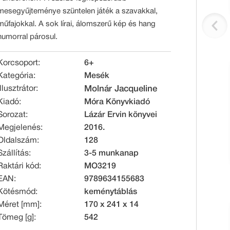
mesegyűjteménye szüntelen játék a szavakkal,
műfajokkal. A sok lírai, álomszerű kép és hang
humorral párosul.
Korcsoport:
6+
Kategória:
Mesék
Illusztrátor:
Molnár Jacqueline
Kiadó:
Móra Könyvkiadó
Sorozat:
Lázár Ervin könyvei
Megjelenés:
2016.
Oldalszám:
128
Szállítás:
3-5 munkanap
Raktári kód:
MO3219
EAN:
9789634155683
Kötésmód:
keménytáblás
Méret [mm]:
170 x 241 x 14
Tömeg [g]:
542