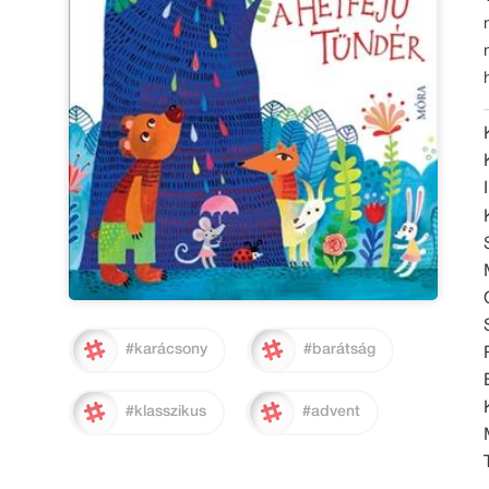
#karácsony
#barátság
#klasszikus
#advent