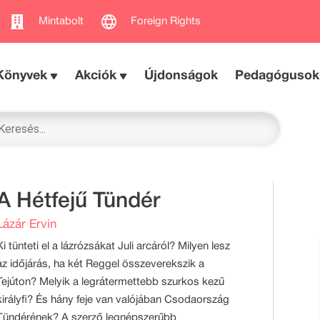
Mintabolt
Foreign Rights
Könyvek
Akciók
Újdonságok
Pedagógusok
A Hétfejű Tündér
Lázár Ervin
Ki tünteti el a lázrózsákat Juli arcáról? Milyen lesz
az időjárás, ha két Reggel összeverekszik a
Tejúton? Melyik a legrátermettebb szurkos kezű
királyfi? És hány feje van valójában Csodaország
Tündérének? A szerző legnépszerűbb