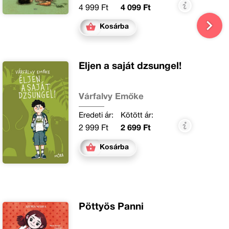
4 999 Ft
4 099 Ft
Kosárba
Éljen a saját dzsungel!
Várfalvy Emőke
Eredeti ár:
Kötött ár:
2 999 Ft
2 699 Ft
Kosárba
Pöttyös Panni