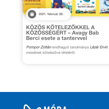
2021. február 26.
KÖZÖS KÖTELEZŐKKEL A
KÖZÖSSÉGÉRT – Avagy Bab
Berci esete a tantervvel
Pompor Zoltán
rendhagyó tanulmánya
Lázár Ervin
meséinek kötelezővé tételéről.