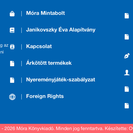
Móra Mintabolt
Janikovszky Éva Alapítvány
g az
Kapcsolat
ni
Árkötött termékek
Nyereményjáték-szabályzat
Foreign Rights
 - 2026 Móra Könyvkiadó.
Minden jog fenntartva.
Készítette: O