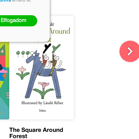
tintva
érhető el.
Elfogadom
The Square Around
Forest