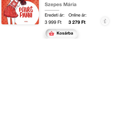
Szepes Mária
Eredeti ár:
Online ár:
3 999 Ft
3 279 Ft
Kosárba