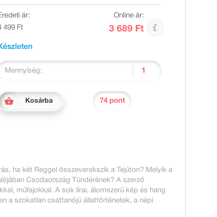
Eredeti ár:
Online ár:
4 499 Ft
3 689 Ft
Készleten
Mennyiség:
74 pont
Kosárba
őjárás, ha két Reggel összeverekszik a Tejúton? Melyik a
 valójában Csodaország Tündérének? A szerző
al, műfajokkal. A sok lírai, álomszerű kép és hang
 a szokatlan csattanójú állattörténetek, a népi