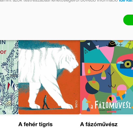
valamint azok testreszabási lehetőségeiről bővebb információ
ide kat
A fehér tigris
A fázóművész