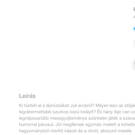
Leírás
Ki tünteti el a lázrózsákat Juli arcáról? Milyen lesz az id
legrátermettebb szurkos kezű királyfi? És hány feje van
legnépszerűbb mesegyűjteménye szüntelen játék a szavakk
humorral párosul. Jól megférnek egymás mellett a kötetben
hagyományból merítő írások és a rövid, abszurd mesék.