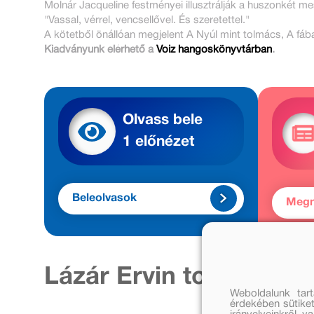
Molnár Jacqueline festményei illusztrálják a huszonkét me
"Vassal, vérrel, vencsellővel. És szeretettel."
A kötetből önállóan megjelent A Nyúl mint tolmács, A fáb
Kiadványunk elérhető a
Voiz hangoskönyvtárban
.
Olvass bele
1 előnézet
Beleolvasok
Meg
Lázár Ervin további mű
Weboldalunk tar
érdekében sütiket