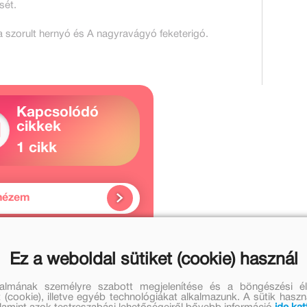
sét.
a szorult hernyó és A nagyravágyó feketerigó.
Kapcsolódó
cikkek
1 cikk
nézem
Ez a weboldal sütiket (cookie) használ
vei
Molnár Jacqueline további műve
talmának személyre szabott megjelenítése és a böngészési él
 (cookie), illetve egyéb technológiákat alkalmazunk. A sütik hasz