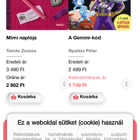
Mimi naplója
A Gemini-kód
Tamás Zsuzsa
Nyulász Péter
Eredeti ár:
Eredeti ár:
3 490 Ft
2 499 Ft
Online ár:
Kedvezményes ár:
2 862 Ft
1 749 Ft
Kosárba
Kosárba
Ez a weboldal sütiket (cookie) használ
Kapcsolódó cikkek
Weboldalunk tartalmának személyre szabott
megjelenítése és a böngészési élmény biztosítása