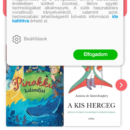
1 cikk
érdekében sütiket (cookie), illetve egyéb
technológiákat alkalmazunk. A sütik használatára
vonatkozó irányelveinkről, valamint azok
testreszabási lehetőségeiről bővebb információ
ide
kattintva
érhető el.
Rónay György további művei
Beállítások
Elfogadom