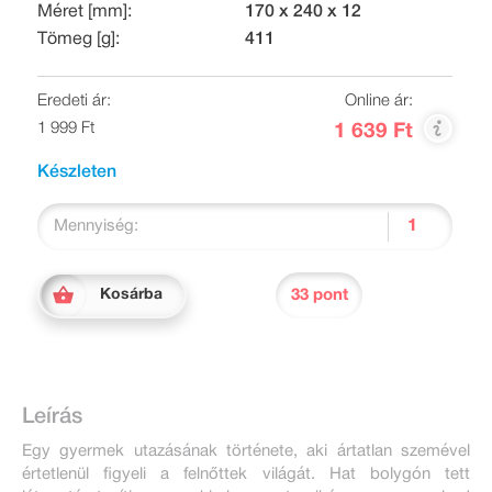
Méret [mm]:
170 x 240 x 12
Tömeg [g]:
411
Eredeti ár:
Online ár:
1 999 Ft
1 639 Ft
Készleten
Mennyiség:
33 pont
Kosárba
Leírás
Egy gyermek utazásának története, aki ártatlan szemével
értetlenül figyeli a felnőttek világát. Hat bolygón tett