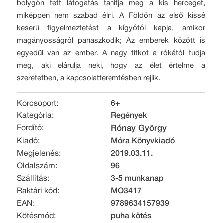
bolygón tett látogatás tanítja meg a kis herceget,
miképpen nem szabad élni. A Földön az első kissé
keserű figyelmeztetést a kígyótól kapja, amikor
magányosságról panaszkodik; Az emberek között is
egyedül van az ember. A nagy titkot a rókától tudja
meg, aki elárulja neki, hogy az élet értelme a
szeretetben, a kapcsolatteremtésben rejlik.
Korcsoport:
6+
Kategória:
Regények
Fordító:
Rónay György
Kiadó:
Móra Könyvkiadó
Megjelenés:
2019.03.11.
Oldalszám:
96
Szállítás:
3-5 munkanap
Raktári kód:
MO3417
EAN:
9789634157939
Kötésmód:
puha kötés