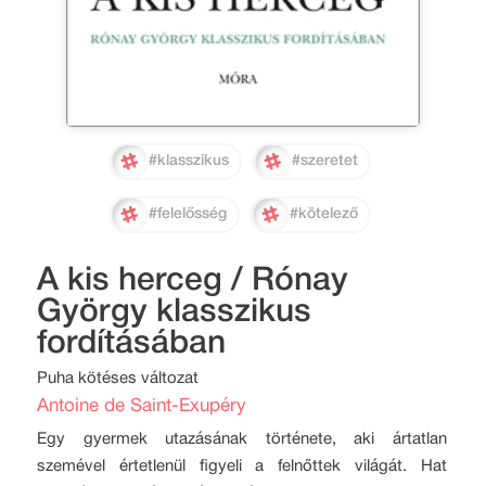
#klasszikus
#szeretet
#felelősség
#kötelező
A kis herceg / Rónay
György klasszikus
fordításában
Puha kötéses változat
Antoine de Saint-Exupéry
Egy gyermek utazásának története, aki ártatlan
szemével értetlenül figyeli a felnőttek világát. Hat