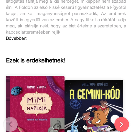
látogatás tanítja meg a kis herceget, miképpen nem szabad
élni. A Földön az első kissé keserű figyelmeztetést a kígyótól
kapja, amikor magányosságról panaszkodik; Az emberek
között is egyedül van az ember. A nagy titkot a rókától tudja
meg, aki elárulja neki, hogy az élet értelme a szeretetben, a
kapcsolatteremtésben rejlik.
Bővebben:
Ezek is érdekelhetnek!