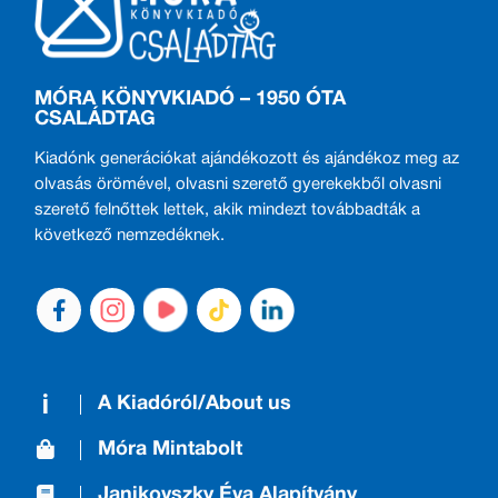
MÓRA KÖNYVKIADÓ – 1950 ÓTA
CSALÁDTAG
Kiadónk generációkat ajándékozott és ajándékoz meg az
olvasás örömével, olvasni szerető gyerekekből olvasni
szerető felnőttek lettek, akik mindezt továbbadták a
következő nemzedéknek.
A Kiadóról/About us
Móra Mintabolt
Janikovszky Éva Alapítvány