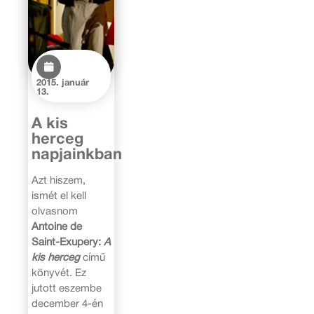
2015. január
13.
A kis
herceg
napjainkban
Azt hiszem,
ismét el kell
olvasnom
Antoine de
Saint-Exupéry:
A
kis herceg
című
könyvét. Ez
jutott eszembe
december 4-én