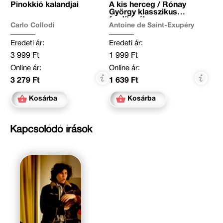
Pinokkió kalandjai
A kis herceg / Rónay
György klasszikus
fordításában
Carlo Collodi
Antoine de Saint-Exupéry
Eredeti ár:
Eredeti ár:
3 999 Ft
1 999 Ft
Online ár:
Online ár:
3 279 Ft
1 639 Ft
Kosárba
Kosárba
Kapcsolódó írások