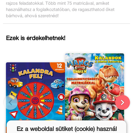
rajzos feladatokkal. Több mint 75 matricával, amiket
használhatsz a foglalkoztatóban, de ragaszthatod őket
bárhová, ahová szeretnéd!
Ezek is érdekelhetnek!
Ez a weboldal sütiket (cookie) használ