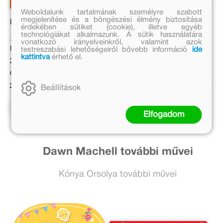
Weboldalunk tartalmának személyre szabott
megjelenítése és a böngészési élmény biztosítása
Kalandra fel!
Mancs Őrjárat. A dinófilm
érdekében sütiket (cookie), illetve egyéb
– Kalandok a dinók
technológiákat alkalmazunk. A sütik használatára
szigetén
vonatkozó irányelveinkről, valamint azok
Eredeti ár:
Eredeti ár:
testreszabási lehetőségeiről bővebb információ
ide
kattintva
érhető el.
2 499 Ft
2 499 Ft
Online ár:
Online ár:
2 049 Ft
2 049 Ft
Beállítások
Kosárba
Kosárba
Elfogadom
Dawn Machell további művei
Kónya Orsolya további művei