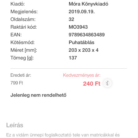
Kiadó:
Móra Könyvkiadó
Megjelenés:
2019.09.19.
Oldalszám:
32
Raktári kód:
MO3943
EAN:
9789634863489
Kötésmód:
Puhatáblás
Méret [mm]:
203 x 203 x 4
Tömeg [g]:
137
Eredeti ár:
Kedvezményes ár:
799 Ft
240 Ft
Jelenleg nem rendelhető
Leírás
Ez a vidám ünnepi foglalkoztató tele van matricákkal és