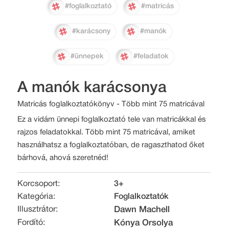
#foglalkoztató
#matricás
#karácsony
#manók
#ünnepek
#feladatok
A manók karácsonya
Matricás foglalkoztatókönyv - Több mint 75 matricával
Ez a vidám ünnepi foglalkoztató tele van matricákkal és
rajzos feladatokkal. Több mint 75 matricával, amiket
használhatsz a foglalkoztatóban, de ragaszthatod őket
bárhová, ahová szeretnéd!
Korcsoport:
3+
Kategória:
Foglalkoztatók
Illusztrátor:
Dawn Machell
Fordító:
Kónya Orsolya