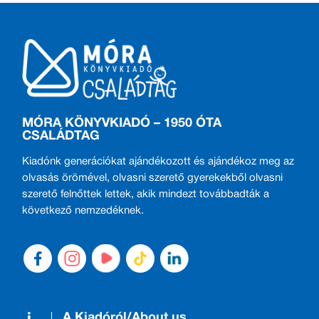
MÓRA KÖNYVKIADÓ – 1950 ÓTA
CSALÁDTAG
Kiadónk generációkat ajándékozott és ajándékoz meg az
olvasás örömével, olvasni szerető gyerekekből olvasni
szerető felnőttek lettek, akik mindezt továbbadták a
következő nemzedéknek.
A Kiadóról/About us