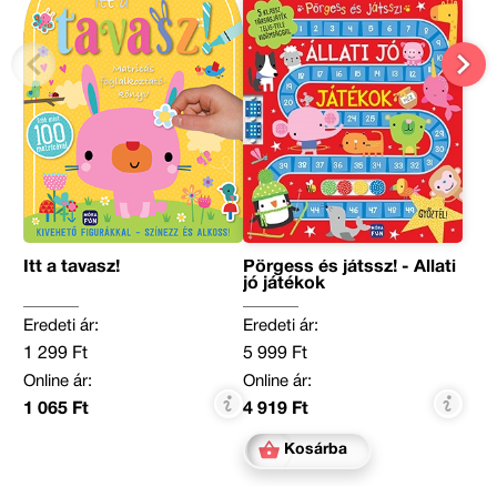
Itt a tavasz!
Pörgess és játssz! - Állati
jó játékok
Eredeti ár:
Eredeti ár:
1 299 Ft
5 999 Ft
Online ár:
Online ár:
1 065 Ft
4 919 Ft
Kosárba