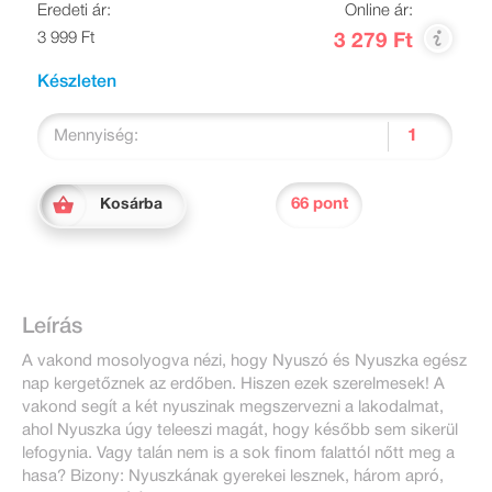
Eredeti ár:
Online ár:
3 999 Ft
3 279 Ft
Készleten
Mennyiség:
66 pont
Kosárba
Leírás
A vakond mosolyogva nézi, hogy Nyuszó és Nyuszka egész
nap kergetőznek az erdőben. Hiszen ezek szerelmesek! A
vakond segít a két nyuszinak megszervezni a lakodalmat,
ahol Nyuszka úgy teleeszi magát, hogy később sem sikerül
lefogynia. Vagy talán nem is a sok finom falattól nőtt meg a
hasa? Bizony: Nyuszkának gyerekei lesznek, három apró,