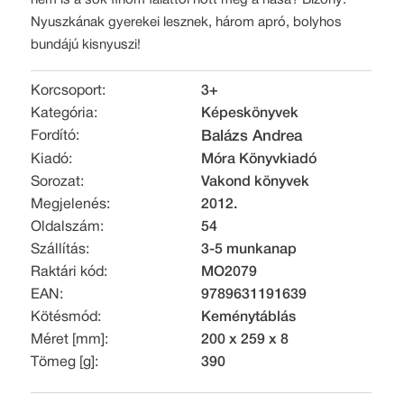
Nyuszkának gyerekei lesznek, három apró, bolyhos
bundájú kisnyuszi!
Korcsoport:
3+
Kategória:
Képeskönyvek
Fordító:
Balázs Andrea
Kiadó:
Móra Könyvkiadó
Sorozat:
Vakond könyvek
Megjelenés:
2012.
Oldalszám:
54
Szállítás:
3-5 munkanap
Raktári kód:
MO2079
EAN:
9789631191639
Kötésmód:
Keménytáblás
Méret [mm]:
200 x 259 x 8
Tömeg [g]:
390