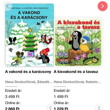
A vakond és a karácsony
A kisvakond és a tavasz
Hana Doskočilová, Zdeněk
Hana Doskočilová, Katerina
Miler, J. A. Novotný
Lovis, Zdeněk Miler
Eredeti ár:
Eredeti ár:
3 499 Ft
1 499 Ft
Online ár:
Online ár:
2 869 Ft
1 229 Ft