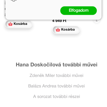
Eredeti ár:
3 999 Ft
5 499 Ft
Online ár:
Elfogadom
Kötött ár:
3 279 Ft
4 949 Ft
Kosárba
Kosárba
Hana Doskočilová további művei
Zdeněk Miler további művei
Balázs Andrea további művei
A sorozat további részei