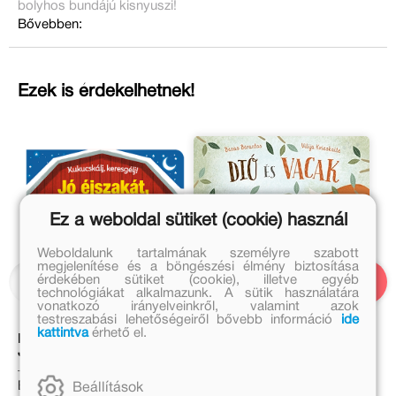
bolyhos bundájú kisnyuszi!
Bővebben:
Ezek is érdekelhetnek!
Ez a weboldal sütiket (cookie) használ
Weboldalunk tartalmának személyre szabott
megjelenítése és a böngészési élmény biztosítása
érdekében sütiket (cookie), illetve egyéb
technológiákat alkalmazunk. A sütik használatára
vonatkozó irányelveinkről, valamint azok
testreszabási lehetőségeiről bővebb információ
ide
kattintva
érhető el.
Kukucskálj, keresgélj! –
Dió és Vacak
Jó éjszakát, traktor!
Benas Berantas
Eredeti ár:
Beállítások