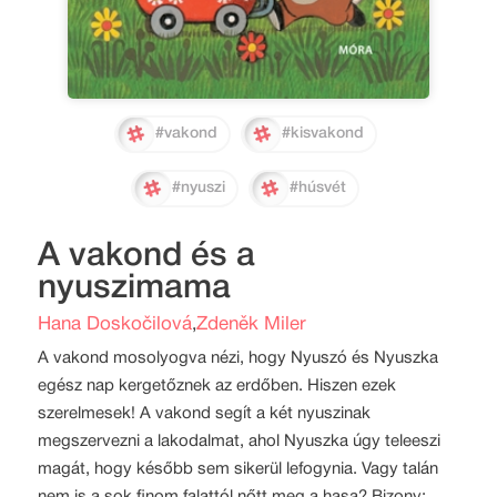
#vakond
#kisvakond
#nyuszi
#húsvét
A vakond és a
nyuszimama
Hana Doskočilová
Zdeněk Miler
,
A vakond mosolyogva nézi, hogy Nyuszó és Nyuszka
egész nap kergetőznek az erdőben. Hiszen ezek
szerelmesek! A vakond segít a két nyuszinak
megszervezni a lakodalmat, ahol Nyuszka úgy teleeszi
magát, hogy később sem sikerül lefogynia. Vagy talán
nem is a sok finom falattól nőtt meg a hasa? Bizony: