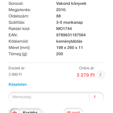
Sorozat:
Vakond könyvek
Megjelenés:
2010.
Oldalszám:
88
Szállítás:
3-5 munkanap
Raktári kód:
MO1744
EAN:
9789631187564
Kötésmód:
keménytáblás
Méret [mm]:
198 x 260 x 11
Tömeg [g]:
200
Eredeti ár:
Online ár:
3 999 Ft
3 279 Ft
Készleten
Mennyiség:
66 pont
Kosárba