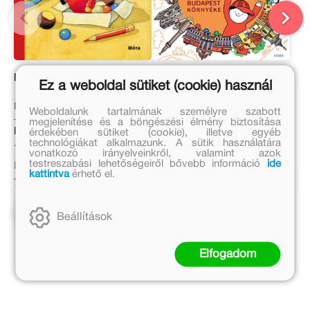
Menjünk világgá!
Budapest környéke
Ez a weboldal sütiket (cookie) használ
Balázs Ágnes
Bartos Erika
Weboldalunk tartalmának személyre szabott
megjelenítése és a böngészési élmény biztosítása
Eredeti ár:
Eredeti ár:
érdekében sütiket (cookie), illetve egyéb
technológiákat alkalmazunk. A sütik használatára
1 990 Ft
6 999 Ft
vonatkozó irányelveinkről, valamint azok
testreszabási lehetőségeiről bővebb információ
ide
Kedvezményes ár:
Online ár:
kattintva
érhető el.
796 Ft
5 739 Ft
Kosárba
Kosárba
Beállítások
Elfogadom