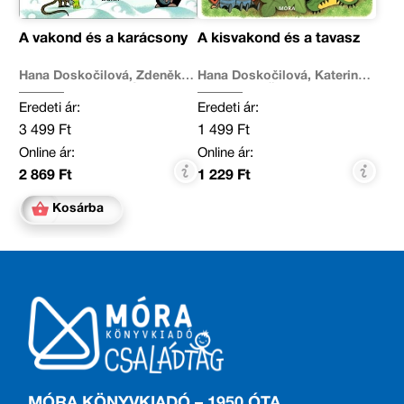
A vakond és a karácsony
A kisvakond és a tavasz
Hana Doskočilová, Zdeněk
Hana Doskočilová, Katerina
Miler, J. A. Novotný
Lovis, Zdeněk Miler
Eredeti ár:
Eredeti ár:
3 499 Ft
1 499 Ft
Online ár:
Online ár:
2 869 Ft
1 229 Ft
Kosárba
MÓRA KÖNYVKIADÓ – 1950 ÓTA