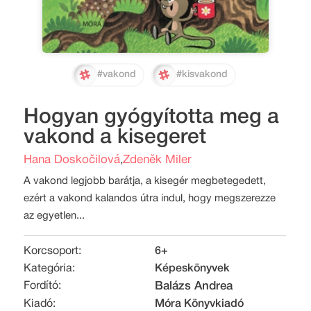
#vakond
#kisvakond
Hogyan gyógyította meg a
vakond a kisegeret
Hana Doskočilová
Zdeněk Miler
,
A vakond legjobb barátja, a kisegér megbetegedett,
ezért a vakond kalandos útra indul, hogy megszerezze
az egyetlen...
Korcsoport:
6+
Kategória:
Képeskönyvek
Fordító:
Balázs Andrea
Kiadó:
Móra Könyvkiadó