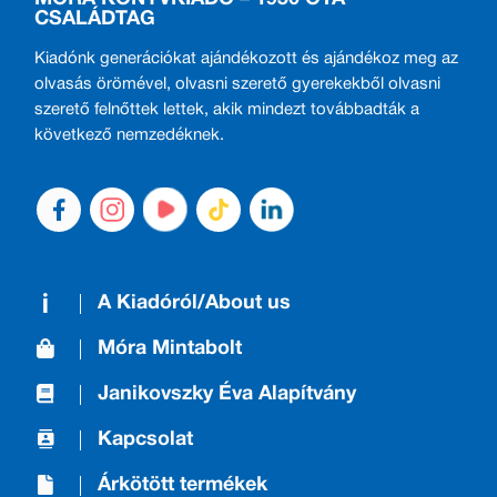
CSALÁDTAG
Kiadónk generációkat ajándékozott és ajándékoz meg az
olvasás örömével, olvasni szerető gyerekekből olvasni
szerető felnőttek lettek, akik mindezt továbbadták a
következő nemzedéknek.
A Kiadóról/About us
Móra Mintabolt
Janikovszky Éva Alapítvány
Kapcsolat
Árkötött termékek