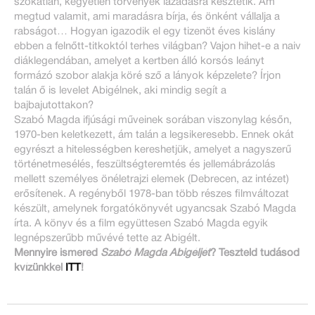
szokatlan, kegyetlen törvények lázadásra késztetik. Ám
megtud valamit, ami maradásra bírja, és önként vállalja a
rabságot… Hogyan igazodik el egy tizenöt éves kislány
ebben a felnőtt-titkoktól terhes világban? Vajon hihet-e a naiv
diáklegendában, amelyet a kertben álló korsós leányt
formázó szobor alakja köré sző a lányok képzelete? Írjon
talán ő is levelet Abigélnek, aki mindig segít a
bajbajutottakon?
Szabó Magda ifjúsági műveinek sorában viszonylag későn,
1970-ben keletkezett, ám talán a legsikeresebb. Ennek okát
egyrészt a hitelességben kereshetjük, amelyet a nagyszerű
történetmesélés, feszültségteremtés és jellemábrázolás
mellett személyes önéletrajzi elemek (Debrecen, az intézet)
erősítenek. A regényből 1978-ban több részes filmváltozat
készült, amelynek forgatókönyvét ugyancsak Szabó Magda
írta. A könyv és a film együttesen Szabó Magda egyik
legnépszerűbb művévé tette az Abigélt.
Mennyire ismered
Szabó Magda Abigéljét
? Teszteld tudásod
kvízünkkel
ITT
!