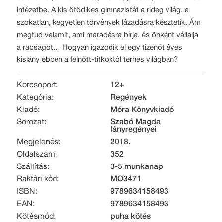
intézetbe. A kis ötödikes gimnazistát a rideg világ, a
szokatlan, kegyetlen törvények lázadásra késztetik. Ám
megtud valamit, ami maradásra bírja, és önként vállalja
a rabságot… Hogyan igazodik el egy tizenöt éves
kislány ebben a felnőtt-titkoktól terhes világban?
Korcsoport:
12+
Kategória:
Regények
Kiadó:
Móra Könyvkiadó
Sorozat:
Szabó Magda
lányregényei
Megjelenés:
2018.
Oldalszám:
352
Szállítás:
3-5 munkanap
Raktári kód:
MO3471
ISBN:
9789634158493
EAN:
9789634158493
Kötésmód:
puha kötés