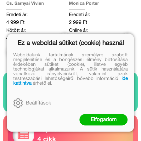
Cs. Sarnyai Vivien
Monica Porter
Eredeti ár:
Eredeti ár:
4 999 Ft
2 999 Ft
Kötött ár:
Online ár:
4 499 Ft
2 459 Ft
Ez a weboldal sütiket (cookie) használ
Kosárba
Kosárba
Weboldalunk tartalmának személyre szabott
megjelenítése és a böngészési élmény biztosítása
érdekében sütiket (cookie), illetve egyéb
technológiákat alkalmazunk. A sütik használatára
vonatkozó irányelveinkről, valamint azok
testreszabási lehetőségeiről bővebb információ
ide
kattintva
érhető el.
Nézz bele
2 videó
Beállítások
Elfogadom
Kapcsolódó cikkek
4 cikk