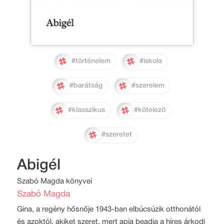
#történelem
#iskola
#barátság
#szerelem
#klasszikus
#kötelező
#szeretet
Abigél
Szabó Magda könyvei
Szabó Magda
Gina, a regény hősnője 1943-ban elbúcsúzik otthonától
és azoktól, akiket szeret, mert apja beadja a híres árkodi