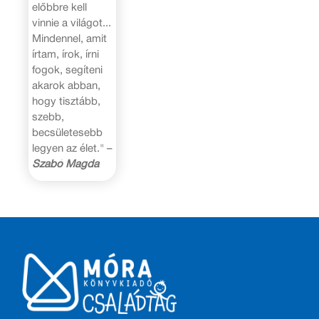
előbbre kell
vinnie a világot...
Mindennel, amit
írtam, írok, írni
fogok, segíteni
akarok abban,
hogy tisztább,
szebb,
becsületesebb
legyen az élet." –
Szabó Magda