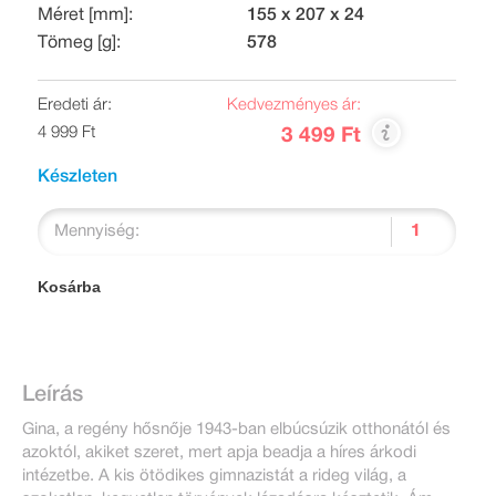
Méret [mm]:
155 x 207 x 24
Tömeg [g]:
578
Eredeti ár:
Kedvezményes ár:
4 999 Ft
3 499 Ft
Készleten
Mennyiség:
Kosárba
Leírás
Gina, a regény hősnője 1943-ban elbúcsúzik otthonától és
azoktól, akiket szeret, mert apja beadja a híres árkodi
intézetbe. A kis ötödikes gimnazistát a rideg világ, a