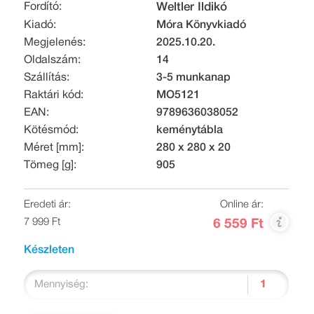
Fordító:
Weltler Ildikó
Kiadó:
Móra Könyvkiadó
Megjelenés:
2025.10.20.
Oldalszám:
14
Szállítás:
3-5 munkanap
Raktári kód:
MO5121
EAN:
9789636038052
Kötésmód:
keménytábla
Méret [mm]:
280 x 280 x 20
Tömeg [g]:
905
Eredeti ár:
Online ár:
7 999 Ft
6 559 Ft
Készleten
Mennyiség: