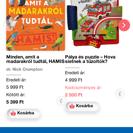
Minden, amit a
Pálya és puzzle – Hova
madarakról tudtál, HAMIS
sietnek a tűzoltók?
dr. Nick Crumpton
Eredeti ár:
Eredeti ár:
4 999 Ft
5 999 Ft
Kedvezményes ár:
Kötött ár:
2 500 Ft
5 399 Ft
Kosárba
Kosárba