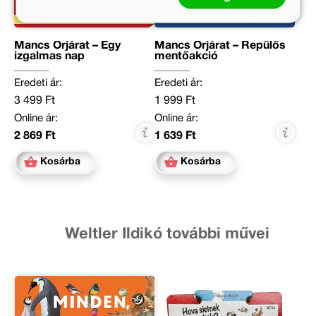
Mancs Őrjárat – Egy
Mancs Őrjárat – Repülős
izgalmas nap
mentőakció
Eredeti ár:
Eredeti ár:
3 499 Ft
1 999 Ft
Online ár:
Online ár:
2 869 Ft
1 639 Ft
Kosárba
Kosárba
Weltler Ildikó további művei