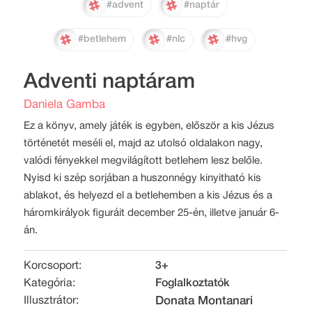
#advent
#naptár
#betlehem
#nlc
#hvg
Adventi naptáram
Daniela Gamba
Ez a könyv, amely játék is egyben, először a kis Jézus
történetét meséli el, majd az utolsó oldalakon nagy,
valódi fényekkel megvilágított betlehem lesz belőle.
Nyisd ki szép sorjában a huszonnégy kinyitható kis
ablakot, és helyezd el a betlehemben a kis Jézus és a
háromkirályok figuráit december 25-én, illetve január 6-
án.
Korcsoport:
3+
Kategória:
Foglalkoztatók
Illusztrátor:
Donata Montanari