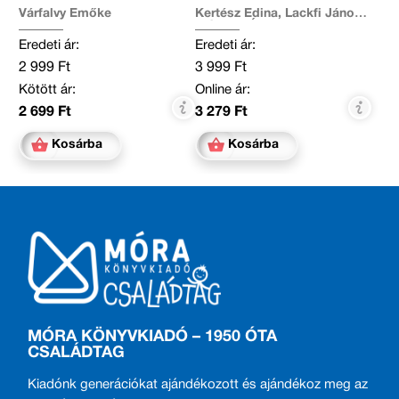
Várfalvy Emőke
Kertész Edina, Lackfi János,
Mészöly Ágnes, Miklya
Luzsányi Mónika, Molnár
Eredeti ár:
Eredeti ár:
Krisztina Rita, Szabó Imola
Julianna, Tamás Zsuzsa,
2 999 Ft
3 999 Ft
Tóth Krisztina, Várfalvy
Emőke, Vig Balázs
Kötött ár:
Online ár:
2 699 Ft
3 279 Ft
Kosárba
Kosárba
MÓRA KÖNYVKIADÓ – 1950 ÓTA
CSALÁDTAG
Kiadónk generációkat ajándékozott és ajándékoz meg az