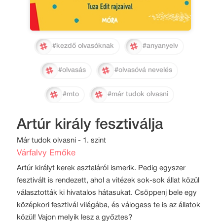
#kezdő olvasóknak
#anyanyelv
#olvasás
#olvasóvá nevelés
#mto
#már tudok olvasni
Artúr király fesztiválja
Már tudok olvasni - 1. szint
Várfalvy Emőke
Artúr királyt kerek asztaláról ismerik. Pedig egyszer
fesztivált is rendezett, ahol a vitézek sok-sok állat közül
választották ki hivatalos hátasukat. Csöppenj bele egy
középkori fesztivál világába, és válogass te is az állatok
közül! Vajon melyik lesz a győztes?