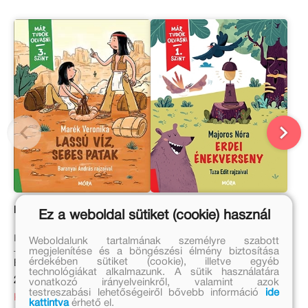
Lassú Víz, Sebes Patak
Erdei énekverseny
Ez a weboldal sütiket (cookie) használ
Marék Veronika
Majoros Nóra
Weboldalunk tartalmának személyre szabott
megjelenítése és a böngészési élmény biztosítása
érdekében sütiket (cookie), illetve egyéb
Eredeti ár:
Eredeti ár:
technológiákat alkalmazunk. A sütik használatára
2 499 Ft
2 499 Ft
vonatkozó irányelveinkről, valamint azok
testreszabási lehetőségeiről bővebb információ
ide
Kedvezményes ár:
Kedvezményes ár:
kattintva
érhető el.