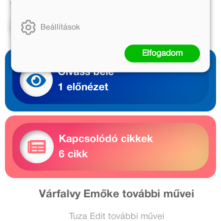
1 749 Ft
1 749 Ft
Kosárba
Kosárba
Beállítások
Elfogadom
Olvass bele
1 előnézet
Kapcsolódó cikkek
6 cikk
Várfalvy Emőke további művei
Tuza Edit további művei