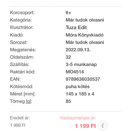
Korcsoport:
6+
Kategória:
Már tudok olvasni
Illusztrátor:
Tuza Edit
Kiadó:
Móra Könyvkiadó
Sorozat:
Már tudok olvasni
Megjelenés:
2022.09.13.
Oldalszám:
32
Szállítás:
3-5 munkanap
Raktári kód:
MO4514
EAN:
9789636030537
Kötésmód:
puha kötés
Méret [mm]:
145 x 185 x 4
Tömeg [g]:
85
Eredeti ár:
Kedvezményes ár:
1 999 Ft
1 199 Ft