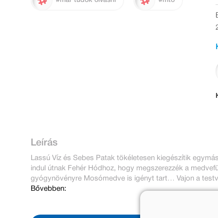
#már tudok olvasni
#mto
Leírás
Lassú Víz és Sebes Patak tökéletesen kiegészítik egymást
indul útnak Fehér Hódhoz, hogy megszerezzék a medvefü
gyógynövényre Mosómedve is igényt tart… Vajon a testvé
Bővebben: