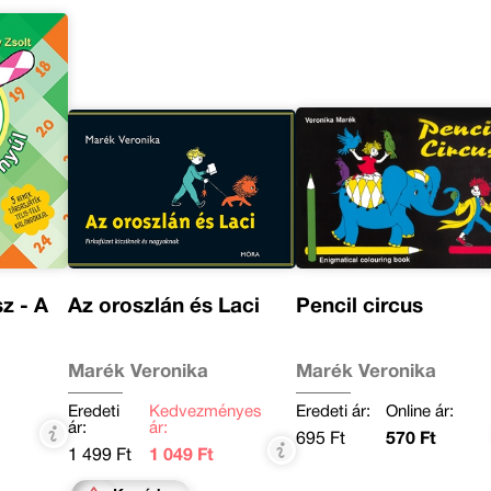
z - A
Az oroszlán és Laci
Pencil circus
Marék Veronika
Marék Veronika
Eredeti
Kedvezményes
Eredeti ár:
Online ár:
ár:
ár:
695 Ft
570 Ft
1 499 Ft
1 049 Ft