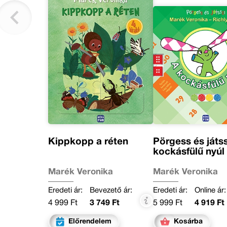
Kippkopp a réten
Pörgess és játss
kockásfülű nyúl
Marék Veronika
Marék Veronika
Eredeti ár:
Bevezető ár:
Eredeti ár:
Online ár:
4 999 Ft
3 749 Ft
5 999 Ft
4 919 Ft
Előrendelem
Kosárba