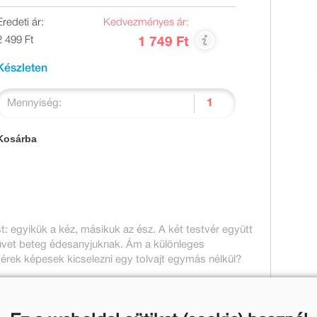
Eredeti ár:
Kedvezményes ár:
2 499 Ft
1 749 Ft
Készleten
Mennyiség:
Kosárba
: egyikük a kéz, másikuk az ész. A két testvér együtt
vet beteg édesanyjuknak. Ám a különleges
rek képesek kicselezni egy tolvajt egymás nélkül?