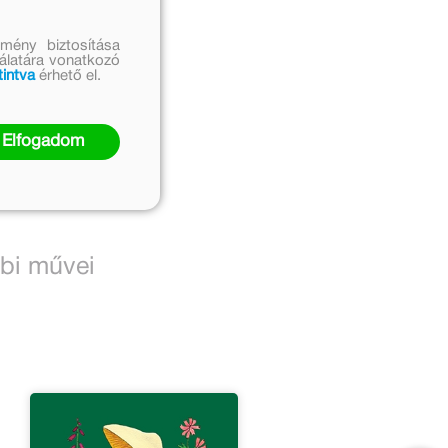
mény biztosítása
nálatára vonatkozó
tintva
érhető el.
Elfogadom
bbi művei