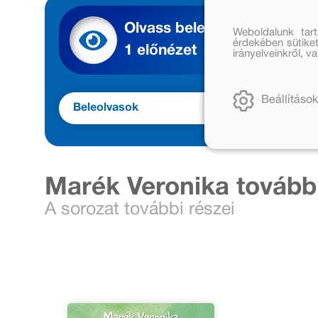
Olvass bele
Weboldalunk tar
érdekében sütiket
1 előnézet
irányelveinkről, 
Beállítások
Beleolvasok
Meg
Marék Veronika tovább
A sorozat további részei