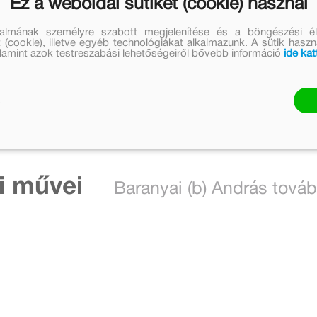
Ez a weboldal sütiket (cookie) használ
Kapcsolódó
talmának személyre szabott megjelenítése és a böngészési él
cikkek
 (cookie), illetve egyéb technológiákat alkalmazunk. A sütik hasz
valamint azok testreszabási lehetőségeiről bővebb információ
ide kat
1 cikk
nézem
i művei
Baranyai (b) András tová