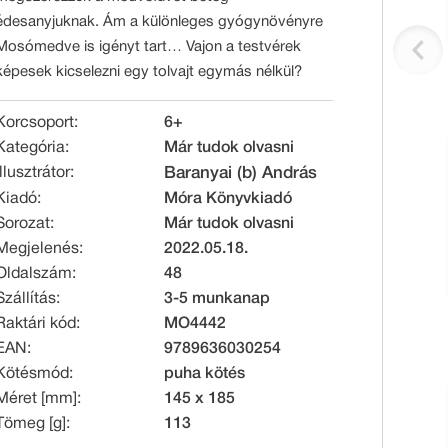
édesanyjuknak. Ám a különleges gyógynövényre
Mosómedve is igényt tart… Vajon a testvérek
képesek kicselezni egy tolvajt egymás nélkül?
Korcsoport:
6+
Kategória:
Már tudok olvasni
Illusztrátor:
Baranyai (b) András
Kiadó:
Móra Könyvkiadó
Sorozat:
Már tudok olvasni
Megjelenés:
2022.05.18.
Oldalszám:
48
Szállítás:
3-5 munkanap
Raktári kód:
MO4442
EAN:
9789636030254
Kötésmód:
puha kötés
Méret [mm]:
145 x 185
Tömeg [g]:
113