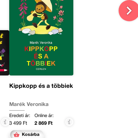
Kippkopp és a többiek
Marék Veronika
Eredeti ár:
Online ár:
3 499 Ft
2 869 Ft
Kosárba