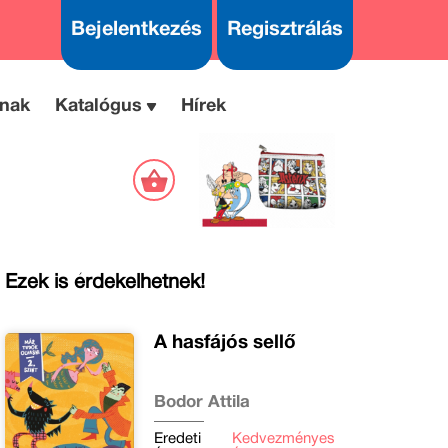
Bejelentkezés
Regisztrálás
nak
Katalógus
Hírek
Ezek is érdekelhetnek!
A hasfájós sellő
Bodor Attila
Eredeti
Kedvezményes