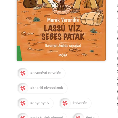
#olvasóvá nevelés
#kezdő olvasóknak
#anyanyelv
#olvasás