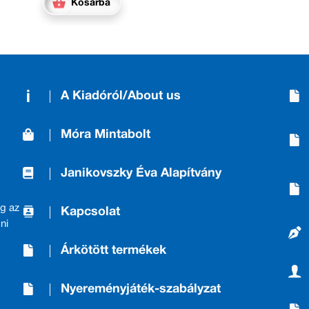
Kosárba
A Kiadóról/About us
Móra Mintabolt
Janikovszky Éva Alapítvány
g az
Kapcsolat
ni
Árkötött termékek
Nyereményjáték-szabályzat