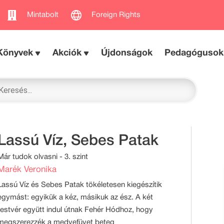
Mintabolt
Foreign Rights
Könyvek
Akciók
Újdonságok
Pedagógusok
Lassú Víz, Sebes Patak
Már tudok olvasni - 3. szint
Marék Veronika
Lassú Víz és Sebes Patak tökéletesen kiegészítik
egymást: egyikük a kéz, másikuk az ész. A két
testvér együtt indul útnak Fehér Hódhoz, hogy
megszerezzék a medvefüvet beteg