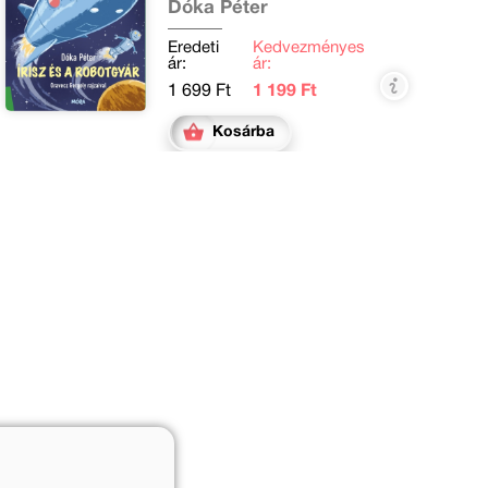
Dóka Péter
Eredeti
Kedvezményes
ár:
ár:
1 699 Ft
1 199 Ft
Kosárba