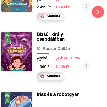
ár:
ár:
2 499 Ft
1 749 Ft
Kosárba
Bizsúr király
csapdájában
M. Kácsor Zoltán
Eredeti
Kedvezményes
ár:
ár:
1 999 Ft
1 499 Ft
Kosárba
Írisz és a robotgyár