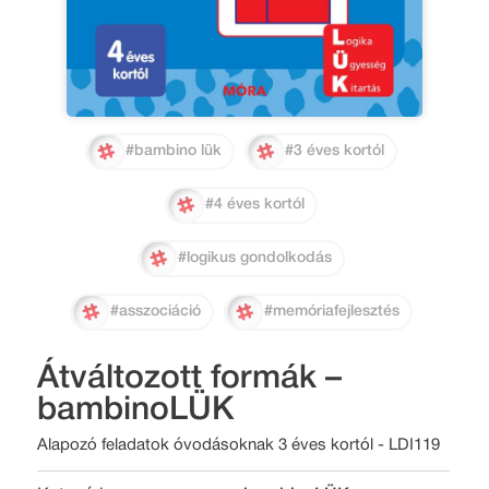
#bambino lük
#3 éves kortól
#4 éves kortól
#logikus gondolkodás
#asszociáció
#memóriafejlesztés
Átváltozott formák –
bambinoLÜK
Alapozó feladatok óvodásoknak 3 éves kortól - LDI119