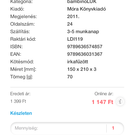
Kategória:
bambinoLÜK
Kiadó:
Móra Könyvkiadó
Megjelenés:
2011.
Oldalszám:
24
Szállítás:
3-5 munkanap
Raktári kód:
LDI119
ISBN:
9789636574857
EAN:
9789636031367
Kötésmód:
irkafűzött
Méret [mm]:
150 x 210 x 3
Tömeg [g]:
70
Eredeti ár:
Online ár:
1 399 Ft
1 147 Ft
Készleten
Mennyiség: