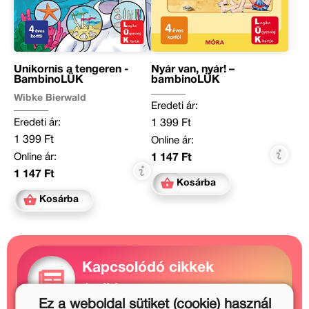
Unikornis a tengeren -
Nyár van, nyár! –
BambinoLÜK
bambinoLÜK
Wibke Bierwald
Eredeti ár:
Eredeti ár:
1 399 Ft
1 399 Ft
Online ár:
Online ár:
1 147 Ft
1 147 Ft
Kosárba
Kosárba
Kapcsolódó cikkek
1 cikk
Ez a weboldal sütiket (cookie) használ