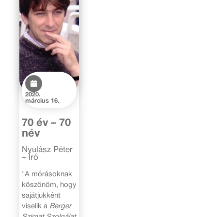
2020.
március 16.
70 év – 70
név
Nyulász Péter
– Író
"A mórásoknak
köszönöm, hogy
sajátjukként
viselik a
Berger
Szimat Szolgálat