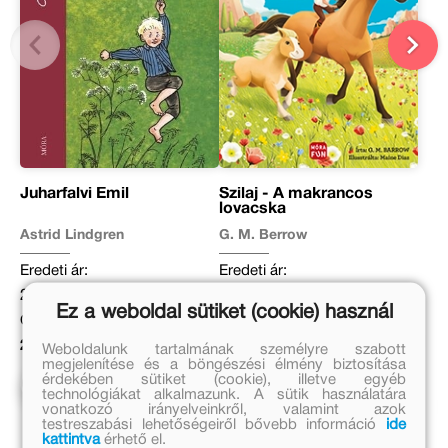
Juharfalvi Emil
Szilaj - A makrancos
lovacska
Astrid Lindgren
G. M. Berrow
Eredeti ár:
Eredeti ár:
2 999 Ft
2 499 Ft
Ez a weboldal sütiket (cookie) használ
Online ár:
Kedvezményes ár:
2 459 Ft
1 499 Ft
Weboldalunk tartalmának személyre szabott
megjelenítése és a böngészési élmény biztosítása
érdekében sütiket (cookie), illetve egyéb
Kosárba
Kosárba
technológiákat alkalmazunk. A sütik használatára
vonatkozó irányelveinkről, valamint azok
testreszabási lehetőségeiről bővebb információ
ide
kattintva
érhető el.