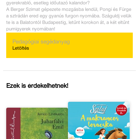
gyerekrabló, esetleg időutazó kalandor?
A Berger Szimat gépezete mozgásba lendül, Pongi és Fürge
a sztrádán ered egy gyanús furgon nyomába. Száguldj velük
te is a Balatontól Budapestig, letűnt korokon át, a két eltűnt
pumigyerek nyomában!
Pedagógiai segédanyag
Letöltés
Ezek is érdekelhetnek!