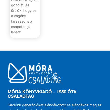
gondját, és
örülök, hogy ez
a vagány
társaság is a
csapat tagja
lehet!"
MÓRA KÖNYVKIADÓ – 1950 ÓTA
CSALÁDTAG
Kiadónk generációkat ajándékozott és ajándékoz meg az