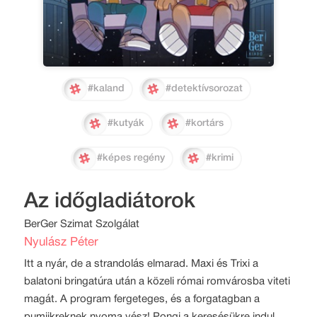
#kaland
#detektívsorozat
#kutyák
#kortárs
#képes regény
#krimi
Az időgladiátorok
BerGer Szimat Szolgálat
Nyulász Péter
Itt a nyár, de a strandolás elmarad. Maxi és Trixi a
balatoni bringatúra után a közeli római romvárosba viteti
magát. A program fergeteges, és a forgatagban a