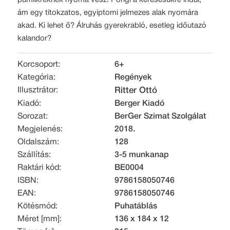
pumiikreknek nyoma vész! Pongi a keresésükre indul,
ám egy titokzatos, egyiptomi jelmezes alak nyomára
akad. Ki lehet ő? Álruhás gyerekrabló, esetleg időutazó
kalandor?
Korcsoport:
6+
Kategória:
Regények
Illusztrátor:
Ritter Ottó
Kiadó:
Berger Kiadó
Sorozat:
BerGer Szimat Szolgálat
Megjelenés:
2018.
Oldalszám:
128
Szállítás:
3-5 munkanap
Raktári kód:
BE0004
ISBN:
9786158050746
EAN:
9786158050746
Kötésmód:
Puhatáblás
Méret [mm]:
136 x 184 x 12