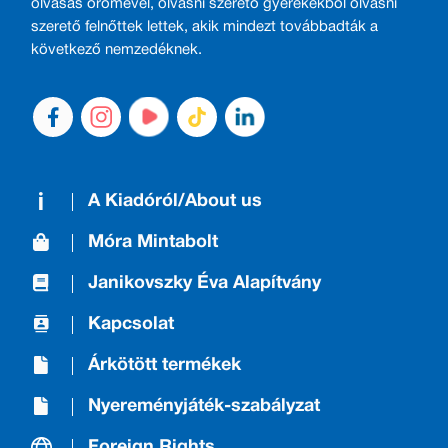
olvasás örömével, olvasni szerető gyerekekből olvasni
szerető felnőttek lettek, akik mindezt továbbadták a
következő nemzedéknek.
A Kiadóról/About us
Móra Mintabolt
Janikovszky Éva Alapítvány
Kapcsolat
Árkötött termékek
Nyereményjáték-szabályzat
Foreign Rights