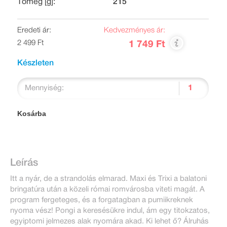
Tömeg [g]:
215
Eredeti ár:
Kedvezményes ár:
2 499 Ft
1 749 Ft
Készleten
Mennyiség:
Kosárba
Leírás
Itt a nyár, de a strandolás elmarad. Maxi és Trixi a balatoni
bringatúra után a közeli római romvárosba viteti magát. A
program fergeteges, és a forgatagban a pumiikreknek
nyoma vész! Pongi a keresésükre indul, ám egy titokzatos,
egyiptomi jelmezes alak nyomára akad. Ki lehet ő? Álruhás