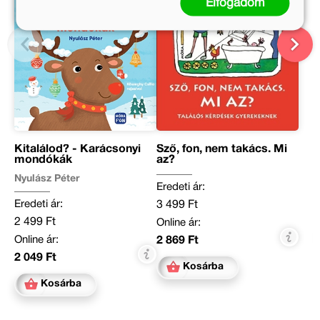
Elfogadom
Kitalálod? - Karácsonyi
Sző, fon, nem takács. Mi
mondókák
az?
Nyulász Péter
Eredeti ár:
Eredeti ár:
3 499 Ft
2 499 Ft
Online ár:
Online ár:
2 869 Ft
2 049 Ft
Kosárba
Kosárba