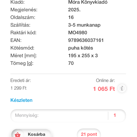
Kiadó:
Móra Könyvkiadó
Megjelenés:
2025.
Oldalszám:
16
Szállítás:
3-5 munkanap
Raktári kód:
MO4980
EAN:
9789636037161
Kötésmód:
puha kötés
Méret [mm]:
195 x 255 x 3
Tömeg [g]:
70
Eredeti ár:
Online ár:
1 299 Ft
1 065 Ft
Készleten
Mennyiség:
21 pont
Kosárba