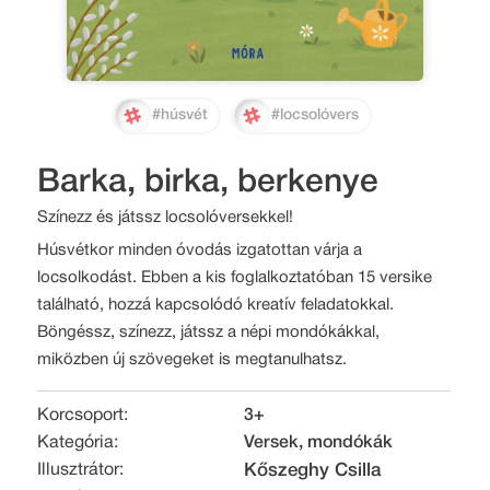
#húsvét
#locsolóvers
Barka, birka, berkenye
Színezz és játssz locsolóversekkel!
Húsvétkor minden óvodás izgatottan várja a
locsolkodást. Ebben a kis foglalkoztatóban 15 versike
található, hozzá kapcsolódó kreatív feladatokkal.
Böngéssz, színezz, játssz a népi mondókákkal,
miközben új szövegeket is megtanulhatsz.
Korcsoport:
3+
Kategória:
Versek, mondókák
Illusztrátor:
Kőszeghy Csilla