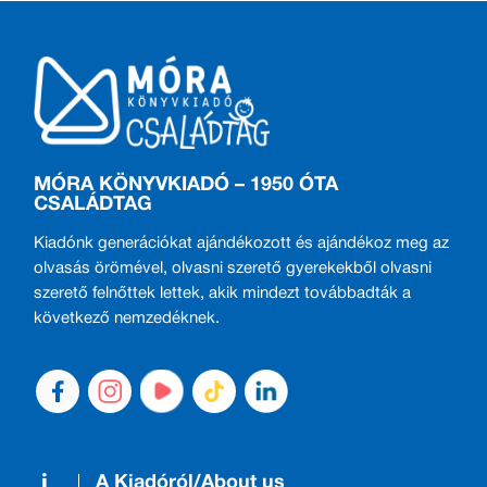
MÓRA KÖNYVKIADÓ – 1950 ÓTA
CSALÁDTAG
Kiadónk generációkat ajándékozott és ajándékoz meg az
olvasás örömével, olvasni szerető gyerekekből olvasni
szerető felnőttek lettek, akik mindezt továbbadták a
következő nemzedéknek.
A Kiadóról/About us