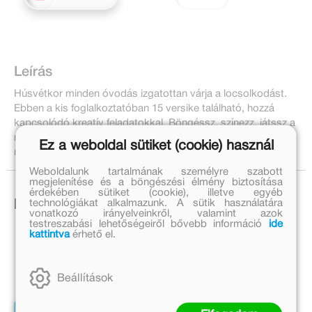
Leírás
Húsvétkor minden óvodás izgatottan várja a locsolkodást.
Ebben a kis foglalkoztatóban 15 versike található, hozzá
kapcsolódó kreatív feladatokkal. Böngéssz, színezz, játssz a
népi mondókákkal, miközben új szövegeket is
Ez a weboldal sütiket (cookie) használ
megtanulhatsz.
Weboldalunk tartalmának személyre szabott
megjelenítése és a böngészési élmény biztosítása
érdekében sütiket (cookie), illetve egyéb
technológiákat alkalmazunk. A sütik használatára
Ezek is érdekelhetnek!
vonatkozó irányelveinkről, valamint azok
testreszabási lehetőségeiről bővebb információ
ide
kattintva
érhető el.
Beállítások