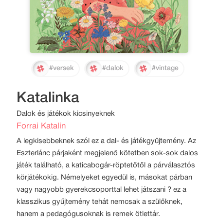
#versek
#dalok
#vintage
Katalinka
Dalok és játékok kicsinyeknek
Forrai Katalin
A legkisebbeknek szól ez a dal- és játékgyűjtemény. Az
Eszterlánc párjaként megjelenő kötetben sok-sok dalos
játék található, a katicabogár-röptetőtől a párválasztós
körjátékokig. Némelyeket egyedül is, másokat párban
vagy nagyobb gyerekcsoporttal lehet játszani ? ez a
klasszikus gyűjtemény tehát nemcsak a szülőknek,
hanem a pedagógusoknak is remek ötlettár.