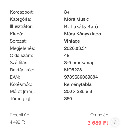
Korcsoport:
3+
Kategória:
Móra Music
Illusztrátor:
K. Lukáts Kató
Kiadó:
Móra Könyvkiadó
Sorozat:
Vintage
Megjelenés:
2026.03.31.
Oldalszám:
48
Szállítás:
3-5 munkanap
Raktári kód:
MO5228
EAN:
9789636039394
Kötésmód:
keménytábla
Méret [mm]:
200 x 285 x 9
Tömeg [g]:
380
Eredeti ár:
Online ár:
4 499 Ft
3 689 Ft