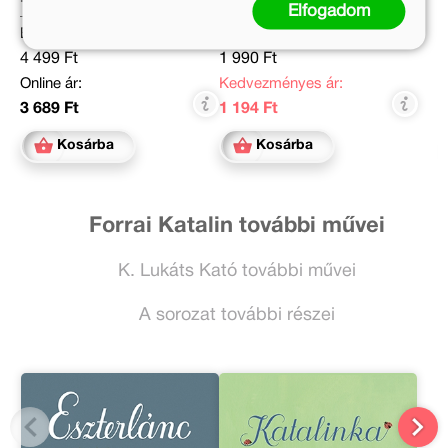
Elfogadom
Eredeti ár:
Eredeti ár:
4 499 Ft
1 990 Ft
Online ár:
Kedvezményes ár:
3 689 Ft
1 194 Ft
Kosárba
Kosárba
Forrai Katalin további művei
K. Lukáts Kató további művei
A sorozat további részei