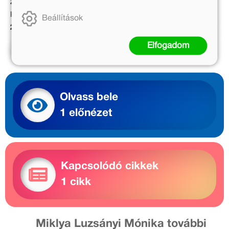
2 999 Ft
2 999 Ft
Kötött ár:
Kötött ár:
Beállítások
2 699 Ft
2 699 Ft
Elfogadom
Kosárba
Kosárba
Olvass bele
1 előnézet
Kapcsolódó cikkek
1 cikk
Miklya Luzsányi Mónika további