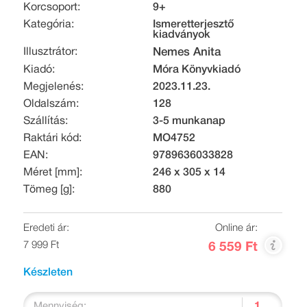
Korcsoport:
9+
Kategória:
Ismeretterjesztő
kiadványok
Illusztrátor:
Nemes Anita
Kiadó:
Móra Könyvkiadó
Megjelenés:
2023.11.23.
Oldalszám:
128
Szállítás:
3-5 munkanap
Raktári kód:
MO4752
EAN:
9789636033828
Méret [mm]:
246 x 305 x 14
Tömeg [g]:
880
Eredeti ár:
Online ár:
7 999 Ft
6 559 Ft
Készleten
Mennyiség: