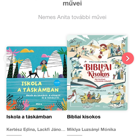
művei
Nemes Anita további művei
Iskola a táskámban
Bibliai kisokos
Kertész Edina, Lackfi János,
Miklya Luzsányi Mónika
Mészöly Ágnes, Miklya