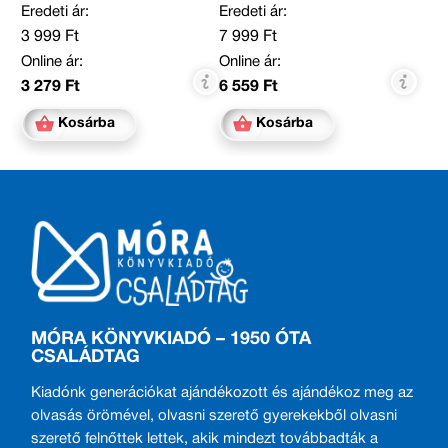
Luzsányi Mónika, Molnár
Eredeti ár:
Eredeti ár:
Krisztina Rita, Szabó Imola
Julianna, Tamás Zsuzsa,
3 999 Ft
7 999 Ft
Tóth Krisztina, Várfalvy
Emőke, Vig Balázs
Online ár:
Online ár:
3 279 Ft
6 559 Ft
Kosárba
Kosárba
MÓRA KÖNYVKIADÓ – 1950 ÓTA
CSALÁDTAG
Kiadónk generációkat ajándékozott és ajándékoz meg az
olvasás örömével, olvasni szerető gyerekekből olvasni
szerető felnőttek lettek, akik mindezt továbbadták a