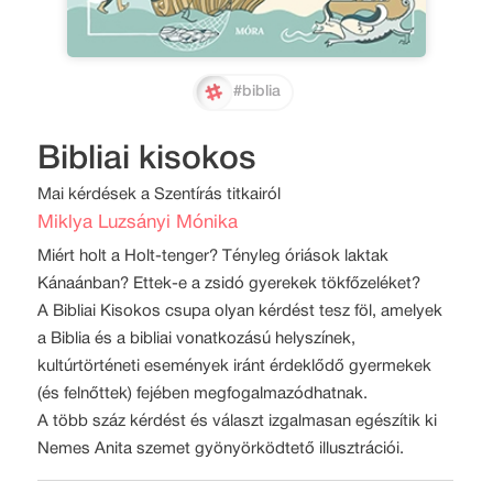
#biblia
Bibliai kisokos
Mai kérdések a Szentírás titkairól
Miklya Luzsányi Mónika
Miért holt a Holt-tenger? Tényleg óriások laktak
Kánaánban? Ettek-e a zsidó gyerekek tökfőzeléket?
A Bibliai Kisokos csupa olyan kérdést tesz föl, amelyek
a Biblia és a bibliai vonatkozású helyszínek,
kultúrtörténeti események iránt érdeklődő gyermekek
(és felnőttek) fejében megfogalmazódhatnak.
A több száz kérdést és választ izgalmasan egészítik ki
Nemes Anita szemet gyönyörködtető illusztrációi.