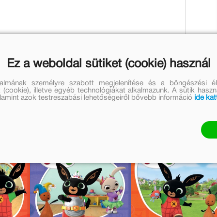
n Bing kívánsága valóra válik?
Ez a weboldal sütiket (cookie) használ
talmának személyre szabott megjelenítése és a böngészési él
i
 (cookie), illetve egyéb technológiákat alkalmazunk. A sütik hasz
valamint azok testreszabási lehetőségeiről bővebb információ
ide kat