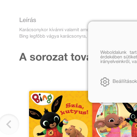
Leírás
Karácsonykor kívánni valamit amolyan Bing - szokás!
Bing legfőbb vágya karácsonyra, hogy essen... a HÓ! Vajo
Weboldalunk tar
A sorozat további része
érdekében sütiket
irányelveinkről, 
Beállítások