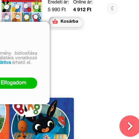
Eredeti ár:
Online ár:
5 990 Ft
4 912 Ft
Kosárba
mény biztosítása
nálatára vonatkozó
tintva
érhető el.
Elfogadom