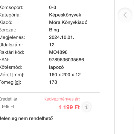
Korcsoport:
0-3
Kategória:
Képeskönyvek
Kiadó:
Móra Könyvkiadó
Sorozat:
Bing
Megjelenés:
2024.10.01.
Oldalszám:
12
Raktári kód:
MO4898
EAN:
9789636035686
Kötésmód:
lapozó
Méret [mm]:
160 x 200 x 12
Tömeg [g]:
178
Eredeti ár:
Kedvezményes ár:
1 999 Ft
1 199 Ft
Jelenleg nem rendelhető