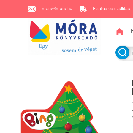
mora@mora.hu
Fizetés és szállítás