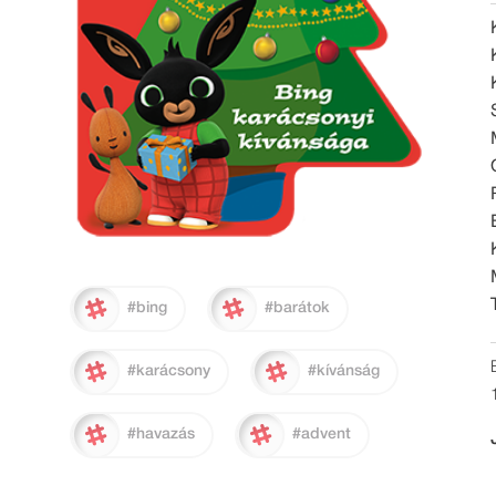
#bing
#barátok
#karácsony
#kívánság
#havazás
#advent