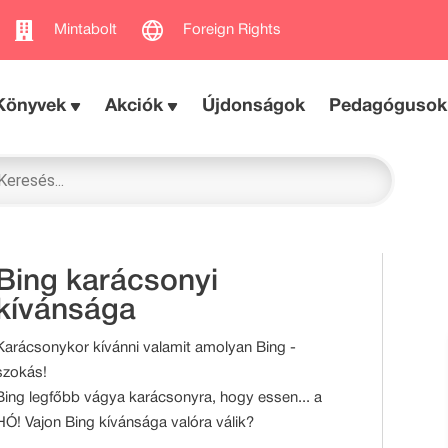
Mintabolt
Foreign Rights
Könyvek
Akciók
Újdonságok
Pedagógusok
Bing karácsonyi
kívánsága
Karácsonykor kívánni valamit amolyan Bing -
szokás!
Bing legfőbb vágya karácsonyra, hogy essen... a
HÓ! Vajon Bing kívánsága valóra válik?