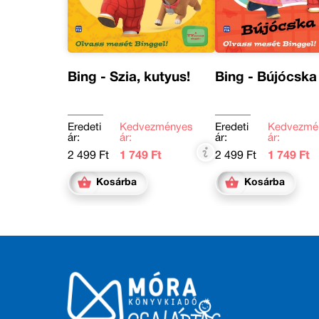
Bing - Szia, kutyus!
Bing - Bújócska
Eredeti
Kedvezményes
Eredeti
Kedvezmé
ár:
ár:
ár:
ár:
2 499 Ft
1 749 Ft
2 499 Ft
1 749 Ft
Kosárba
Kosárba