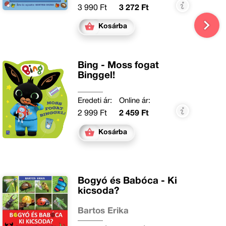
3 990 Ft
3 272 Ft
Kosárba
Bing - Moss fogat
Binggel!
Eredeti ár:
Online ár:
2 999 Ft
2 459 Ft
Kosárba
Bogyó és Babóca - Ki
kicsoda?
Bartos Erika