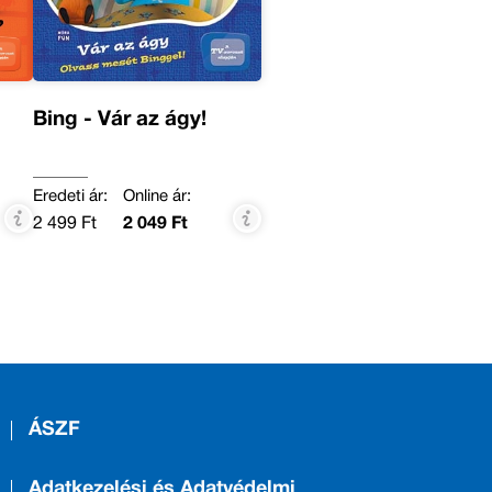
Bing - Vár az ágy!
Eredeti ár:
Online ár:
2 499 Ft
2 049 Ft
ÁSZF
Adatkezelési és Adatvédelmi