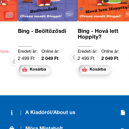
Bing - Beöltözősdi
Bing - Hová lett
Hoppity?
nyes
Eredeti ár:
Online ár:
Eredeti ár:
Online ár:
2 499 Ft
2 049 Ft
2 499 Ft
2 049 Ft
Kosárba
Kosárba
A Kiadóról/About us
Móra Mintabolt