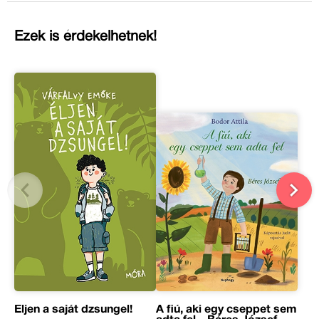
Ezek is érdekelhetnek!
Éljen a saját dzsungel!
A fiú, aki egy cseppet sem