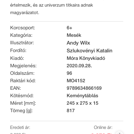
értelmezik, és az univerzum titkaira adnak
magyarázatot.
Korcsoport:
6+
Kategória:
Mesék
Illusztrátor:
Andy Wilx
Fordító:
Szlukovényi Katalin
Kiadó:
Móra Könyvkiadó
Megjelenés:
2020.09.28.
Oldalszám:
96
Raktári kód:
MO4152
EAN:
9789634866169
Kötésmód:
Keménytáblás
Méret [mm]:
245 x 275 x 15
Tömeg [g]:
817
Eredeti ár:
Online ár: