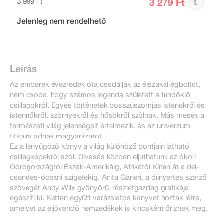
3 999 Ft
3 279 Ft
Jelenleg nem rendelhető
Leírás
Az emberek évezredek óta csodálják az éjszakai égboltot,
nem csoda, hogy számos legenda született a tündöklő
csillagokról. Egyes történetek bosszúszomjas istenekről és
istennőkről, szörnyekről és hősökről szólnak. Más mesék a
természeti világ jelenségeit értelmezik, és az univerzum
titkaira adnak magyarázatot.
Ez a lenyűgöző könyv a világ különöző pontjain látható
csillagképekről szól. Olvasás közben eljuthatunk az ókori
Görögországtól Észak-Amerikáig, Afrikától Kínán át a dél-
csendes-óceáni szigetekig. Anita Ganeri, a díjnyertes szerző
szövegét Andy Wilx gyönyörű, részletgazdag grafikája
egészíti ki. Ketten együtt varázslatos könyvet hoztak létre,
amelyet az eljövendő nemzedékek is kincsként őriznek meg.