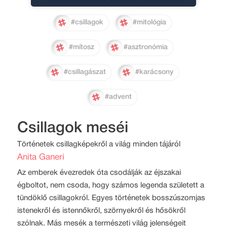
#csillagok
#mitológia
#mítosz
#asztronómia
#csillagászat
#karácsony
#advent
Csillagok meséi
Történetek csillagképekről a világ minden tájáról
Anita Ganeri
Az emberek évezredek óta csodálják az éjszakai
égboltot, nem csoda, hogy számos legenda született a
tündöklő csillagokról. Egyes történetek bosszúszomjas
istenekről és istennőkről, szörnyekről és hősökről
szólnak. Más mesék a természeti világ jelenségeit