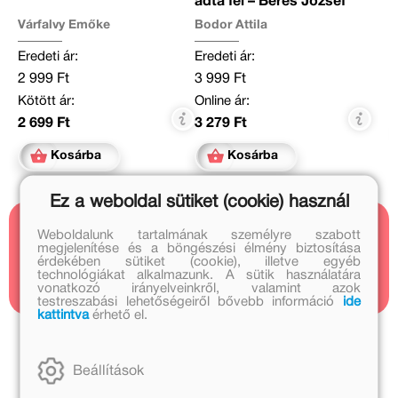
adta fel – Béres József
Várfalvy Emőke
Bodor Attila
Eredeti ár:
Eredeti ár:
2 999 Ft
3 999 Ft
Kötött ár:
Online ár:
2 699 Ft
3 279 Ft
Kosárba
Kosárba
Ez a weboldal sütiket (cookie) használ
Weboldalunk tartalmának személyre szabott
Kapcsolódó cikkek
megjelenítése és a böngészési élmény biztosítása
érdekében sütiket (cookie), illetve egyéb
1 cikk
technológiákat alkalmazunk. A sütik használatára
vonatkozó irányelveinkről, valamint azok
testreszabási lehetőségeiről bővebb információ
ide
kattintva
érhető el.
Szlukovényi Katalin további művei
Beállítások