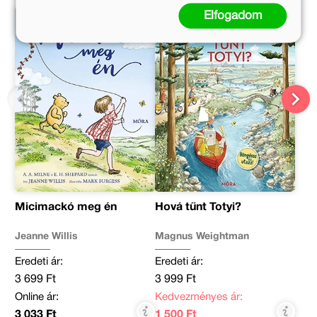
Elfogadom
Micimackó meg én
Hová tűnt Totyi?
Jeanne Willis
Magnus Weightman
Eredeti ár:
Eredeti ár:
3 699 Ft
3 999 Ft
Online ár:
Kedvezményes ár:
3 033 Ft
1 500 Ft