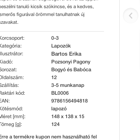
beszélni tanuló kicsik szókincse, és a kedves,
ismerős figurával örömmel tanulhatnak új
szavakat.
Korcsoport:
0-3
Kategória:
Lapozók
Illusztrátor:
Bartos Erika
Kiadó:
Pozsonyi Pagony
Sorozat:
Bogyó és Babóca
Oldalszám:
12
Szállítás:
3-5 munkanap
Raktári kód:
BL0006
EAN:
9786156494818
Kötésmód:
lapozó
Méret [mm]:
148 x 138 x 15
Tömeg [g]:
124
Erre a termékre kupon nem használható fel