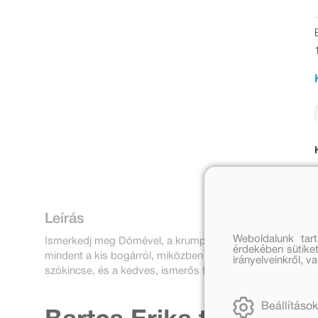
Leírás
Weboldalunk tar
Ismerkedj meg Dömével, a krumplibogárral, a kis házikójá
érdekében sütiket
mindent a kis bogárról, miközben a képek és a szavak seg
irányelveinkről, 
szókincse, és a kedves, ismerős figurával örömmel tanulh
Beállítások