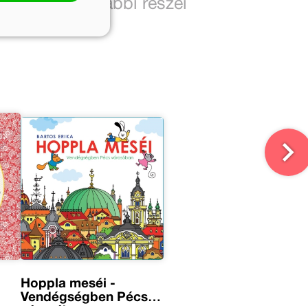
A sorozat további részei
Hoppla meséi -
Vendégségben Pécs