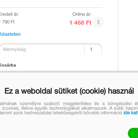
Eredeti ár:
Online ár:
1 790 Ft
1 468 Ft
Készleten
Mennyiség:
Kosárba
Ez a weboldal sütiket (cookie) használ
talmának személyre szabott megjelenítése és a böngészési él
val, kedvenc játékaival és szokásaival! Tudjatok meg
 (cookie), illetve egyéb technológiákat alkalmazunk. A sütik hasz
ítségével bővül az éppen beszélni tanuló kicsik
valamint azok testreszabási lehetőségeiről bővebb információ
ide kat
atnak új szavakat.