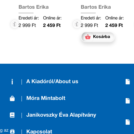
Bartos Erika
Bartos Erika
Eredeti ár:
Online ár:
Eredeti ár:
Online ár:
2 999 Ft
2 459 Ft
2 999 Ft
2 459 Ft
Kosárba
A Kiadóról/About us
Móra Mintabolt
Janikovszky Éva Alapítvány
g az
Kapcsolat