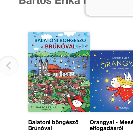
Bartos Erika további m
Balatoni böngésző
Őrangyal - Mes
Brúnóval
elfogadásról