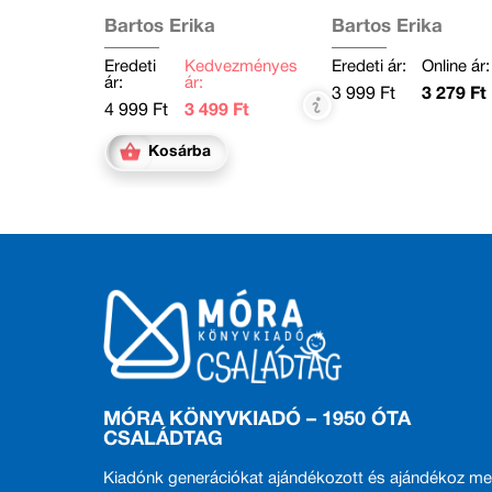
Bartos Erika
Bartos Erika
Eredeti
Kedvezményes
Eredeti ár:
Online ár:
ár:
ár:
3 999 Ft
3 279 Ft
4 999 Ft
3 499 Ft
Kosárba
MÓRA KÖNYVKIADÓ – 1950 ÓTA
CSALÁDTAG
Kiadónk generációkat ajándékozott és ajándékoz me