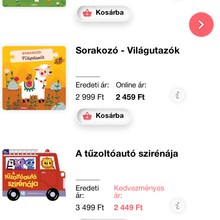
Kosárba
Sorakozó - Világutazók
Eredeti ár:
Online ár:
2 999 Ft
2 459 Ft
Kosárba
A tűzoltóautó szirénája
Eredeti
Kedvezményes
ár:
ár:
3 499 Ft
2 449 Ft