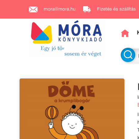
mora@mora.hu
Fizetés és szállítás