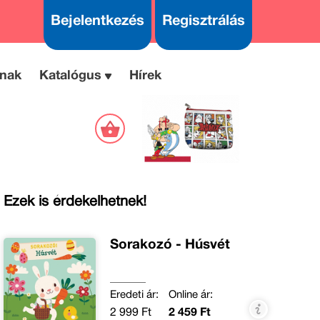
Bejelentkezés
Regisztrálás
nak
Katalógus
Hírek
Ezek is érdekelhetnek!
Sorakozó - Húsvét
Eredeti ár:
Online ár:
2 999 Ft
2 459 Ft