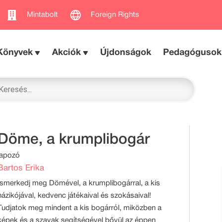
Mintabolt
Foreign Rights
Könyvek
Akciók
Újdonságok
Pedagógusok
Döme, a krumplibogár
lapozó
Bartos Erika
Ismerkedj meg Dömével, a krumplibogárral, a kis
házikójával, kedvenc játékaival és szokásaival!
Tudjatok meg mindent a kis bogárról, miközben a
képek és a szavak segítségével bővül az éppen