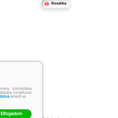
Kosárba
mény biztosítása
nálatára vonatkozó
tintva
érhető el.
Elfogadom