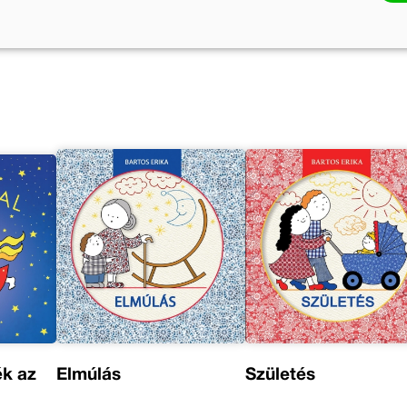
űvei
Bartos Erika további művei
ék az
Elmúlás
Születés