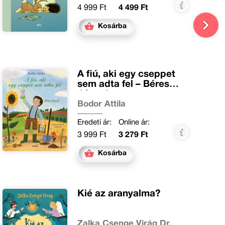
4 999 Ft
4 499 Ft
Kosárba
A fiú, aki egy cseppet
sem adta fel – Béres
József
Bodor Attila
Eredeti ár:
Online ár:
3 999 Ft
3 279 Ft
Kosárba
Kié az aranyalma?
Zalka Csenge Virág Dr.