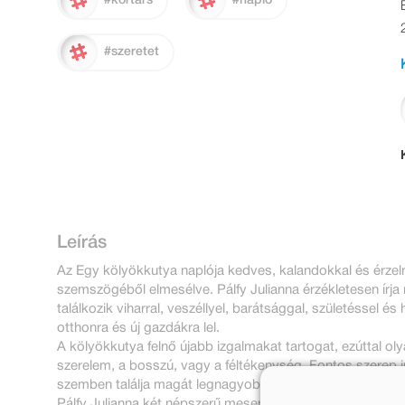
#kortárs
#napló
#szeretet
Leírás
Az Egy kölyökkutya naplója kedves, kalandokkal és érzel
szemszögéből elmesélve. Pálfy Julianna érzékletesen írja m
találkozik viharral, veszéllyel, barátsággal, születéssel és
otthonra és új gazdákra lel.
A kölyökkutya felnő újabb izgalmakat tartogat, ezúttal ol
szerelem, a bosszú, vagy a féltékenység. Fontos szerep ju
szemben találja magát legnagyobb ellenségével: a rókáva
Pálfy Julianna két népszerű meseregénye először jelenik m