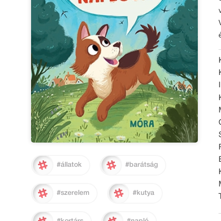
#állatok
#barátság
#szerelem
#kutya