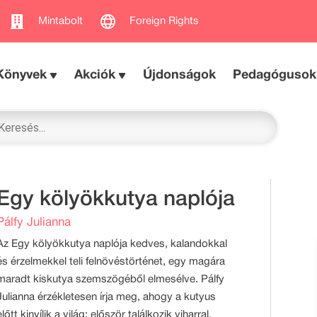
Mintabolt
Foreign Rights
Könyvek
Akciók
Újdonságok
Pedagógusok
Egy kölyökkutya naplója
Pálfy Julianna
Az Egy kölyökkutya naplója kedves, kalandokkal
és érzelmekkel teli felnövéstörténet, egy magára
maradt kiskutya szemszögéből elmesélve. Pálfy
Julianna érzékletesen írja meg, ahogy a kutyus
előtt kinyílik a világ: először találkozik viharral,