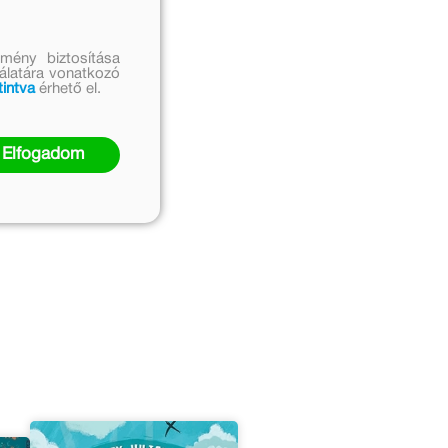
mény biztosítása
nálatára vonatkozó
tintva
érhető el.
Elfogadom