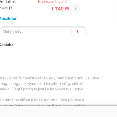
Eredeti ár:
Kedvezményes ár:
2 499 Ft
1 749 Ft
Készleten
Mennyiség:
Kosárba
mekkel teli felnövéstörténet, egy magára maradt kiskutya
eg, ahogy a kutyus előtt kinyílik a világ: először
 halállal. Végül pedig teljesül a kölyökkutya vágya,
yan témákat állítva a középpontba, mint például a
t az erdő vadállatainak is, és Kópé újra szemtől-
l.
eg egy kötetben, Horváth Ildi rajzaival.