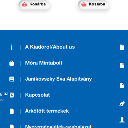
Kosárba
Kosárba
A Kiadóról/About us
Móra Mintabolt
Janikovszky Éva Alapítvány
g az
Kapcsolat
ni
Árkötött termékek
Nyereményjáték-szabályzat