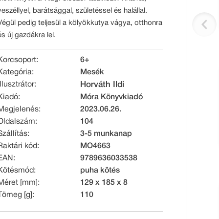
veszéllyel, barátsággal, születéssel és halállal.
Végül pedig teljesül a kölyökkutya vágya, otthonra
és új gazdákra lel.
Korcsoport:
6+
Kategória:
Mesék
Illusztrátor:
Horváth Ildi
Kiadó:
Móra Könyvkiadó
Megjelenés:
2023.06.26.
Oldalszám:
104
Szállítás:
3-5 munkanap
Raktári kód:
MO4663
EAN:
9789636033538
Kötésmód:
puha kötés
Méret [mm]:
129 x 185 x 8
Tömeg [g]:
110