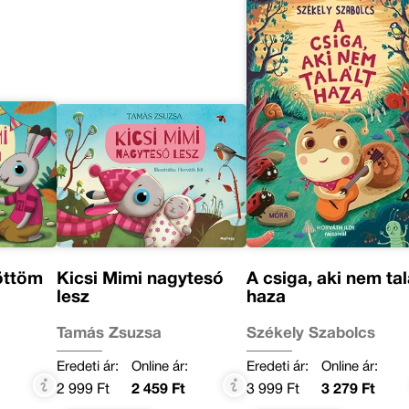
öttöm
Kicsi Mimi nagytesó
A csiga, aki nem tal
lesz
haza
Tamás Zsuzsa
Székely Szabolcs
Eredeti ár:
Online ár:
Eredeti ár:
Online ár:
2 999 Ft
2 459 Ft
3 999 Ft
3 279 Ft