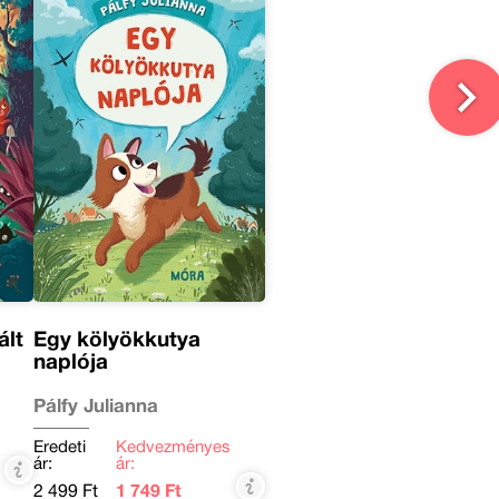
ált
Egy kölyökkutya
naplója
Pálfy Julianna
Eredeti
Kedvezményes
ár:
ár:
2 499 Ft
1 749 Ft