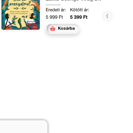
Eredeti ár:
Kötött ár:
5 999 Ft
5 399 Ft
Kosárba