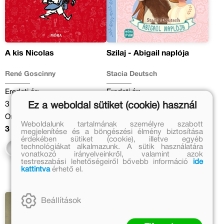
A kis Nicolas
Szilaj - Abigail naplója
René Goscinny
Stacia Deutsch
Eredeti ár:
Eredeti ár:
3 999 Ft
1 999 Ft
Ez a weboldal sütiket (cookie) használ
Online ár:
Online ár:
Weboldalunk tartalmának személyre szabott
3 279 Ft
1 639 Ft
megjelenítése és a böngészési élmény biztosítása
érdekében sütiket (cookie), illetve egyéb
technológiákat alkalmazunk. A sütik használatára
Kosárba
Kosárba
vonatkozó irányelveinkről, valamint azok
testreszabási lehetőségeiről bővebb információ
ide
kattintva
érhető el.
Beállítások