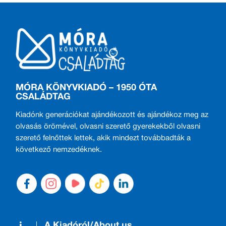
MÓRA KÖNYVKIADÓ – 1950 ÓTA
CSALÁDTAG
Kiadónk generációkat ajándékozott és ajándékoz meg az
olvasás örömével, olvasni szerető gyerekekből olvasni
szerető felnőttek lettek, akik mindezt továbbadták a
következő nemzedéknek.
A Kiadóról/About us