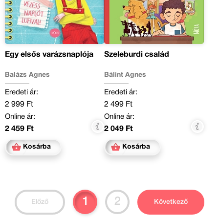
Egy elsős varázsnaplója
Szeleburdi család
Balázs Ágnes
Bálint Ágnes
Eredeti ár:
Eredeti ár:
2 999 Ft
2 499 Ft
Online ár:
Online ár:
2 459 Ft
2 049 Ft
Kosárba
Kosárba
1
2
Előző
Következő