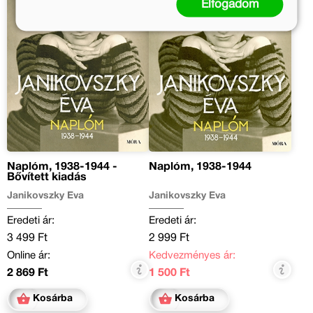
Elfogadom
Naplóm, 1938-1944 -
Naplóm, 1938-1944
Bővített kiadás
Janikovszky Éva
Janikovszky Éva
Eredeti ár:
Eredeti ár:
3 499 Ft
2 999 Ft
Online ár:
Kedvezményes ár:
2 869 Ft
1 500 Ft
Kosárba
Kosárba