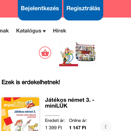
Bejelentkezés
Regisztrálás
nak
Katalógus
Hírek
Ezek is érdekelhetnek!
Játékos német 3. -
miniLÜK
Eredeti ár:
Online ár:
1 399 Ft
1 147 Ft