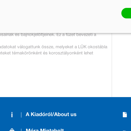
s Móra Kiadó ezzel a kék színű, limitált LÜK táblával
inak és bajnokjelöltjeinek. Ez a füzet bevezeti a
adatokat válogattunk össze, melyeket a LÜK okostábla
üzeteket témakörönként és korosztályonként lehet
A Kiadóról/About us