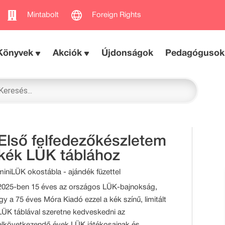
Mintabolt
Foreign Rights
Könyvek
Akciók
Újdonságok
Pedagógusok
Első felfedezőkészletem
kék LÜK táblához
miniLÜK okostábla - ajándék füzettel
2025-ben 15 éves az országos LÜK-bajnokság,
így a 75 éves Móra Kiadó ezzel a kék színű, limitált
LÜK táblával szeretne kedveskedni az
elkövetkezendő évek LÜK játékosainak és