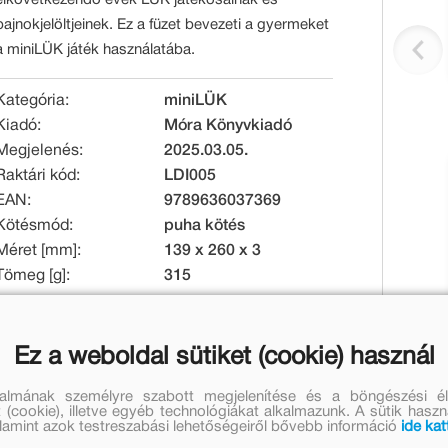
bajnokjelöltjeinek. Ez a füzet bevezeti a gyermeket
a miniLÜK játék használatába.
Kategória:
miniLÜK
Kiadó:
Móra Könyvkiadó
Megjelenés:
2025.03.05.
Raktári kód:
LDI005
EAN:
9789636037369
Kötésmód:
puha kötés
Méret [mm]:
139 x 260 x 3
Tömeg [g]:
315
Eredeti ár:
Online ár:
Ez a weboldal sütiket (cookie) használ
4 499 Ft
3 689 Ft
talmának személyre szabott megjelenítése és a böngészési él
Jelenleg nem rendelhető
 (cookie), illetve egyéb technológiákat alkalmazunk. A sütik hasz
valamint azok testreszabási lehetőségeiről bővebb információ
ide kat