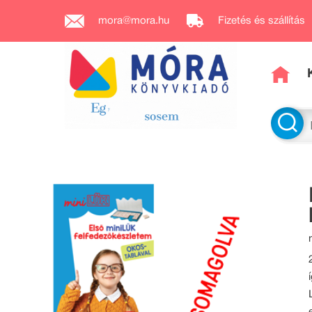
mora@mora.hu
Fizetés és szállítás