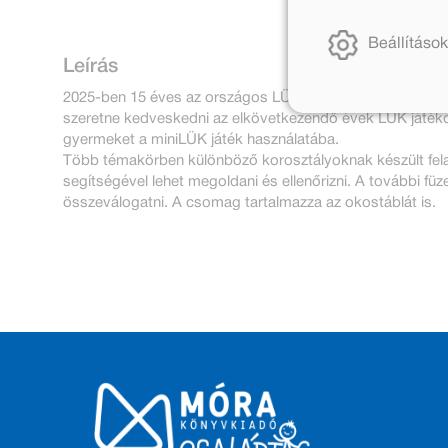
Beállítások
Leírás
2025-ben 15 éves az országos LÜK-bajnokság, így a 75 éve
szeretne kedveskedni az elkövetkezendő évek LÜK játékosa
gyermeket a miniLÜK játék használatába.
Több témakörben különböző korosztályoknak készült fel
segítségével lehet megoldani és ellenőrizni. A további f
összeválogatni. A csomag tartalmazza az okostáblát is.