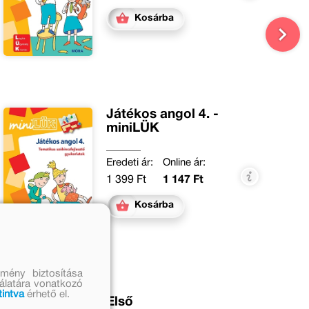
Kosárba
Játékos angol 4. -
miniLÜK
Eredeti ár:
Online ár:
1 399 Ft
1 147 Ft
Kosárba
mény biztosítása
nálatára vonatkozó
tintva
érhető el.
Első