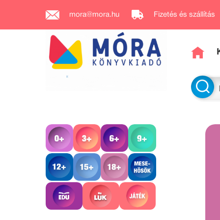
mora@mora.hu
Fizetés és szállítás