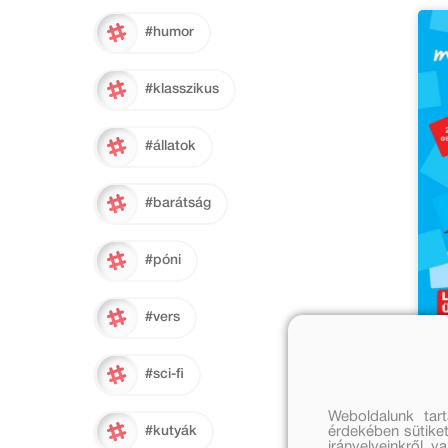
#humor
#klasszikus
#állatok
#barátság
#póni
#vers
Ró
#sci-fi
ara
mi
Weboldalunk tar
érdekében sütiket
#kutyák
Ered
irányelveinkről, 