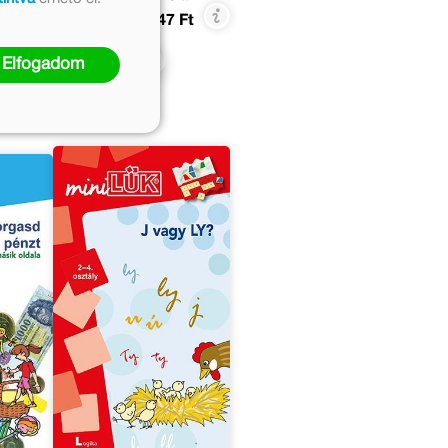
 Ft
1 399 Ft
1 147 Ft
Kosárba
Elfogadom