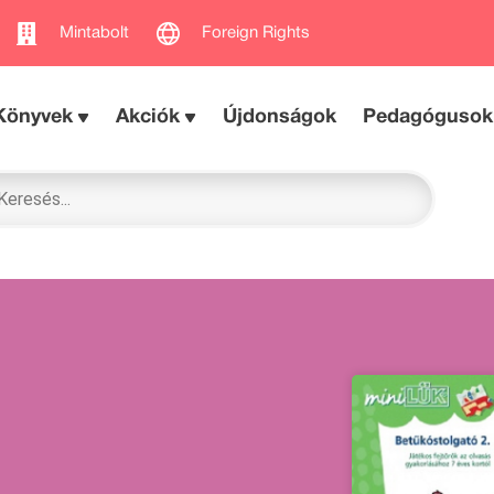
Mintabolt
Foreign Rights
Könyvek
Akciók
Újdonságok
Pedagógusok