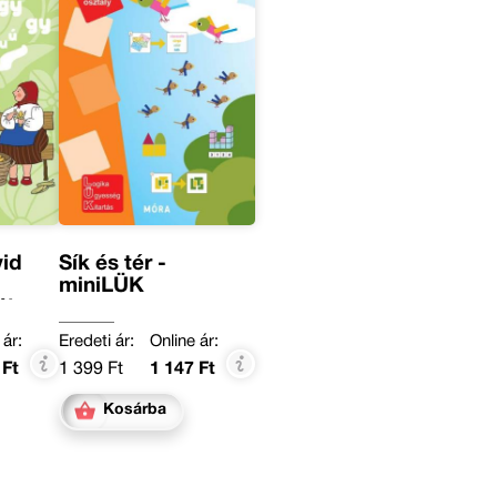
vid
Sík és tér -
miniLÜK
ók –
 ár:
Eredeti ár:
Online ár:
 Ft
1 399 Ft
1 147 Ft
Kosárba