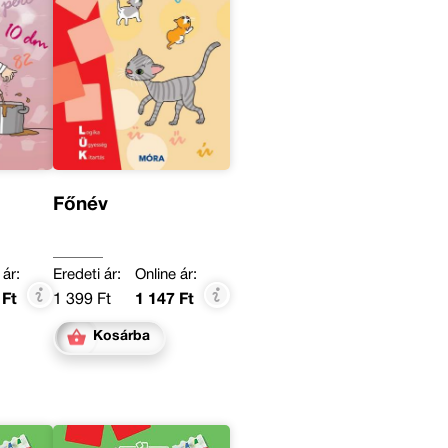
Főnév
 ár:
Eredeti ár:
Online ár:
 Ft
1 399 Ft
1 147 Ft
Kosárba