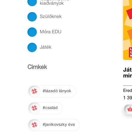
kiadványok
Szülőknek
Móra EDU
Játék
Cimkék
Ját
mi
Ered
#lázadó lányok
1 39
#család
#janikovszky éva