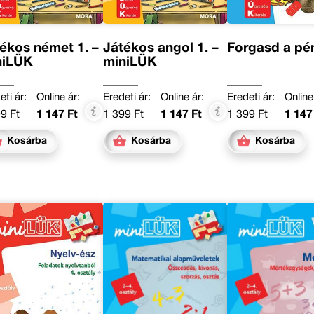
ékos német 1. –
Játékos angol 1. –
Forgasd a pé
niLÜK
miniLÜK
eti ár:
Online ár:
Eredeti ár:
Online ár:
Eredeti ár:
Online
9 Ft
1 147 Ft
1 399 Ft
1 147 Ft
1 399 Ft
1 147
Kosárba
Kosárba
Kosárba