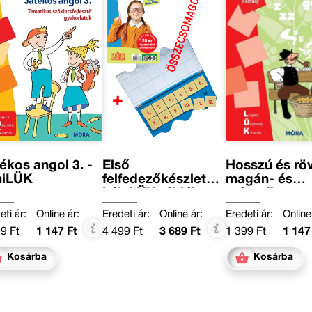
ékos angol 3. -
Első
Hosszú és rö
niLÜK
felfedezőkészletem
magán- és
kék LÜK táblához
mássalhangz
miniLÜK
eti ár:
Online ár:
Eredeti ár:
Online ár:
Eredeti ár:
Online
9 Ft
1 147 Ft
4 499 Ft
3 689 Ft
1 399 Ft
1 147
Kosárba
Kosárba