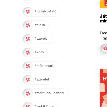
#foglalkoztató
Ját
mi
#biblia
Ered
#szerelem
1 39
#krimi
#móra music
#szeretet
#már tudok olvasni
#lackfi jános