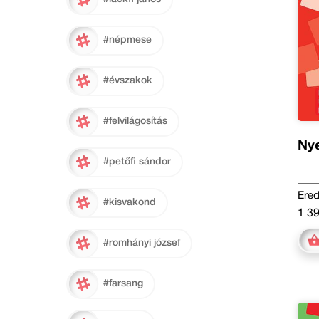
#népmese
#évszakok
#felvilágosítás
Nye
#petőfi sándor
Ered
#kisvakond
1 39
#romhányi józsef
#farsang