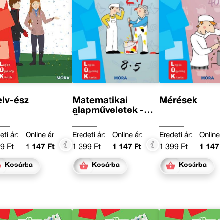
lv-ész
Matematikai
Mérések
alapműveletek -
Összeadás,
kivonás, szorzás,
eti ár:
Online ár:
Eredeti ár:
Online ár:
Eredeti ár:
Online
osztás - miniLÜK
9 Ft
1 147 Ft
1 399 Ft
1 147 Ft
1 399 Ft
1 147
Kosárba
Kosárba
Kosárba