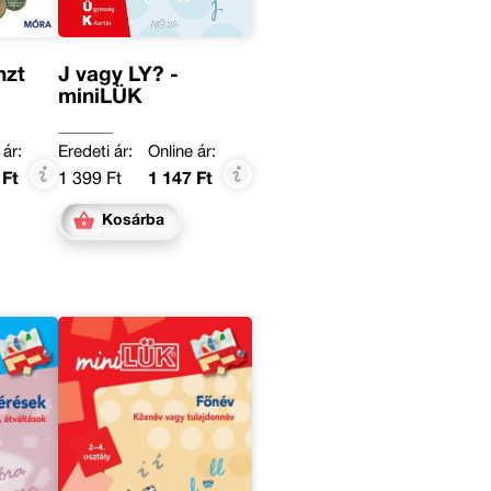
nzt
J vagy LY? -
miniLÜK
 ár:
Eredeti ár:
Online ár:
 Ft
1 399 Ft
1 147 Ft
Kosárba