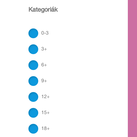
Kategóriák
0-3
3+
6+
9+
12+
15+
18+