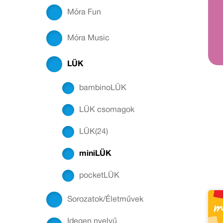
Móra Fun
Móra Music
LÜK
bambinoLÜK
LÜK csomagok
LÜK(24)
miniLÜK
pocketLÜK
Sorozatok/Életművek
Idegen nyelvű