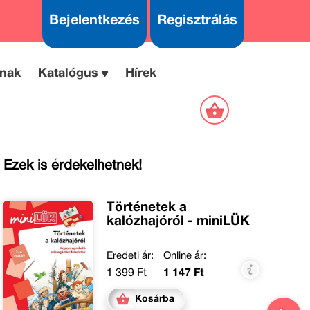
Bejelentkezés
Regisztrálás
nak
Katalógus
Hírek
Ezek is érdekelhetnek!
Történetek a
kalózhajóról - miniLÜK
Eredeti ár:
Online ár:
1 399 Ft
1 147 Ft
Kosárba