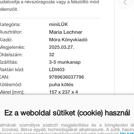
tudatosítja a névszóragozás vagy a felszólító mód
jellemzőit.
Kategória:
miniLÜK
Illusztrátor:
Maria Lechner
Kiadó:
Móra Könyvkiadó
Megjelenés:
2025.03.27.
Oldalszám:
32
Szállítás:
3-5 munkanap
Raktári kód:
LDI403
EAN:
9789636037796
Kötésmód:
puha kötés
Méret [mm]:
157 x 237 x 4
Tömeg [g]:
106
Ez a weboldal sütiket (cookie) használ
Eredeti ár:
Online ár:
1 399 Ft
1 147 Ft
talmának személyre szabott megjelenítése és a böngészési él
 (cookie), illetve egyéb technológiákat alkalmazunk. A sütik hasz