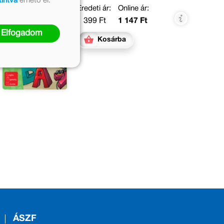
tintva
érhető el.
Eredeti ár:
Online ár:
1 399 Ft
1 147 Ft
Elfogadom
Kosárba
ÁSZF