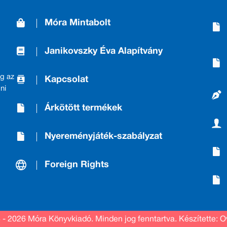
Móra Mintabolt
Janikovszky Éva Alapítvány
g az
Kapcsolat
ni
Árkötött termékek
Nyereményjáték-szabályzat
Foreign Rights
 - 2026 Móra Könyvkiadó.
Minden jog fenntartva.
Készítette: O