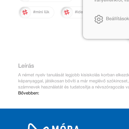
irányelveinkről, 
#mini lük
#idegen nyelv
Beállítások
Leírás
A német nyelv tanulását legjobb kisiskolás korban elkezd
képanyaggal, játékosan bővíti a már meglévő szókincset, 
számnevek használatát és tudatosítja a névszóragozás vag
Bővebben: