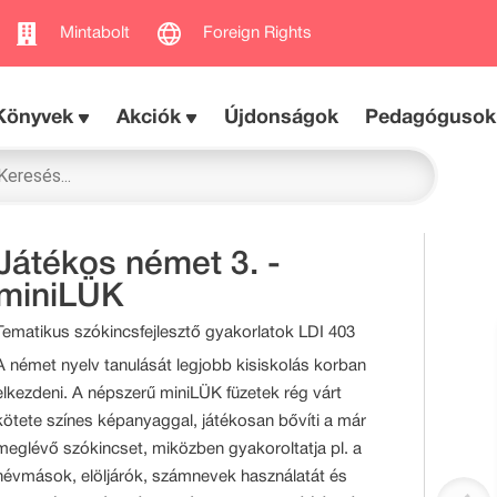
Mintabolt
Foreign Rights
Könyvek
Akciók
Újdonságok
Pedagógusok
Játékos német 3. -
miniLÜK
Tematikus szókincsfejlesztő gyakorlatok LDI 403
A német nyelv tanulását legjobb kisiskolás korban
elkezdeni. A népszerű miniLÜK füzetek rég várt
kötete színes képanyaggal, játékosan bővíti a már
meglévő szókincset, miközben gyakoroltatja pl. a
névmások, elöljárók, számnevek használatát és