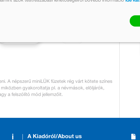
valamint azok testreszabási lehetőségeiről bővebb információ
ide kat
Készleten
Mennyiség:
23 pont
Kosárba
eni. A népszerű miniLÜK füzetek rég várt kötete színes
miközben gyakoroltatja pl. a névmások, elöljárók,
y a felszólító mód jellemzőit.
A Kiadóról/About us