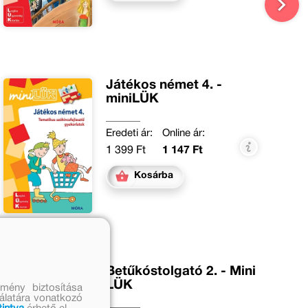
Játékos német 4. -
miniLÜK
Eredeti ár:
Online ár:
1 399 Ft
1 147 Ft
Kosárba
Betűkóstolgató 2. - Mini
LÜK
mény biztosítása
nálatára vonatkozó