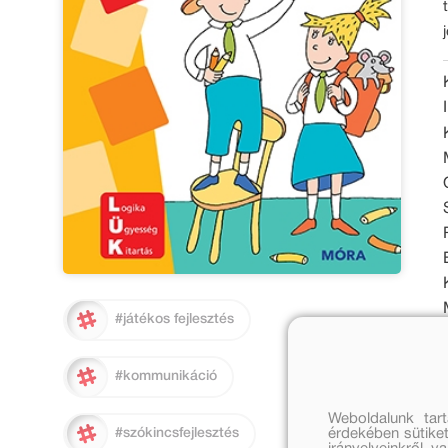
#játékos fejlesztés
#kommunikáció
Weboldalunk tar
érdekében sütiket
#szókincsfejlesztés