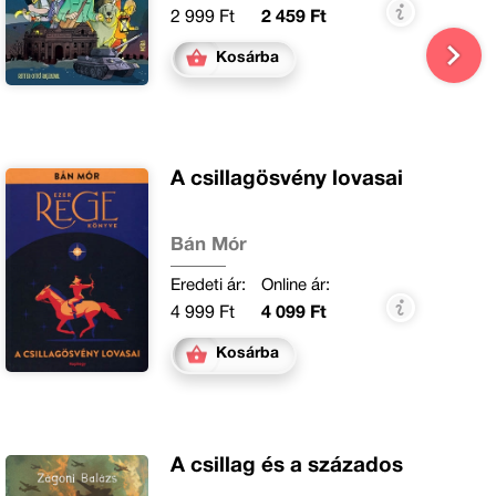
2 999 Ft
2 459 Ft
Kosárba
A csillagösvény lovasai
Bán Mór
Eredeti ár:
Online ár:
4 999 Ft
4 099 Ft
Kosárba
A csillag és a százados