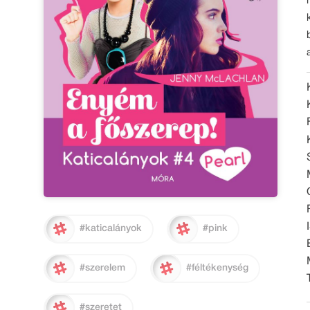
#katicalányok
#pink
#szerelem
#féltékenység
#szeretet