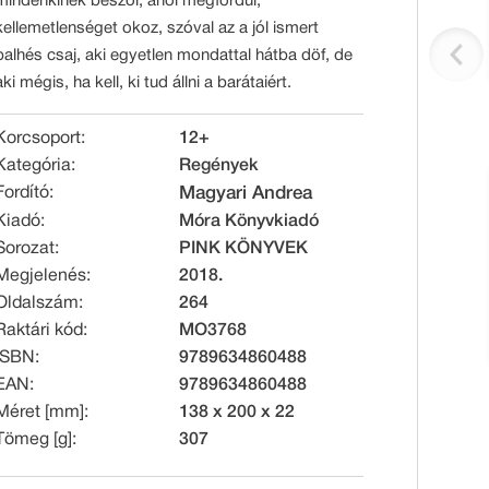
mindenkinek beszól, ahol megfordul,
kellemetlenséget okoz, szóval az a jól ismert
balhés csaj, aki egyetlen mondattal hátba döf, de
aki mégis, ha kell, ki tud állni a barátaiért.
Korcsoport:
12+
Kategória:
Regények
Fordító:
Magyari Andrea
Kiadó:
Móra Könyvkiadó
Sorozat:
PINK KÖNYVEK
Megjelenés:
2018.
Oldalszám:
264
Raktári kód:
MO3768
ISBN:
9789634860488
EAN:
9789634860488
Méret [mm]:
138 x 200 x 22
Tömeg [g]:
307