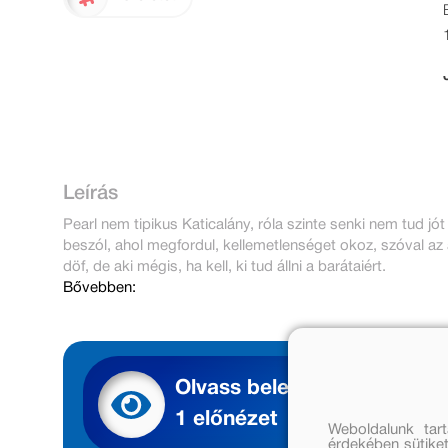
Leírás
Pearl nem tipikus Katicalány, róla szinte senki nem tud 
beszól, ahol megfordul, kellemetlenséget okoz, szóval az 
döf, de aki mégis, ha kell, ki tud állni a barátaiért.
Bővebben:
Olvass bele
1 előnézet
Weboldalunk tar
érdekében sütiket