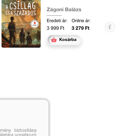
Zágoni Balázs
Eredeti ár:
Online ár:
3 999 Ft
3 279 Ft
Kosárba
mény biztosítása
nálatára vonatkozó