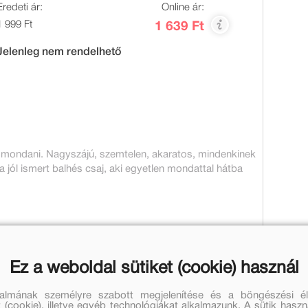
Eredeti ár:
Online ár:
1 999 Ft
1 639 Ft
Jelenleg nem rendelhető
jót mondani. Nagyszájú, szemtelen, akaratos, mindenkinek
a jól ismert balhés csaj, aki egyetlen mondattal hátba
Ez a weboldal sütiket (cookie) használ
talmának személyre szabott megjelenítése és a böngészési él
 (cookie), illetve egyéb technológiákat alkalmazunk. A sütik hasz