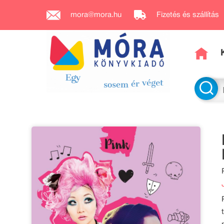
mora@mora.hu
Fizetés és szállítás