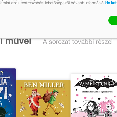
valamint azok testreszabási lehetőségeiről bővebb információ
ide kat
i művei
A sorozat további részei