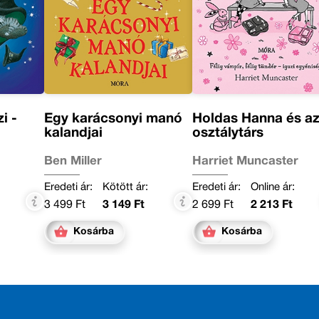
i -
Egy karácsonyi manó
Holdas Hanna és az
kalandjai
osztálytárs
Ben Miller
Harriet Muncaster
:
Eredeti ár:
Kötött ár:
Eredeti ár:
Online ár:
3 499 Ft
3 149 Ft
2 699 Ft
2 213 Ft
Kosárba
Kosárba