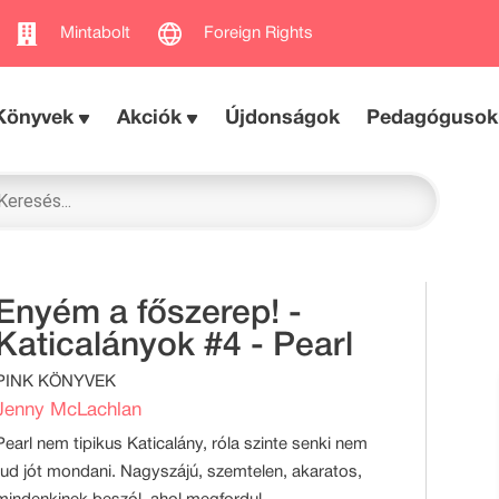
Mintabolt
Foreign Rights
Könyvek
Akciók
Újdonságok
Pedagógusok
Enyém a főszerep! -
Katicalányok #4 - Pearl
PINK KÖNYVEK
Jenny McLachlan
Pearl nem tipikus Katicalány, róla szinte senki nem
tud jót mondani. Nagyszájú, szemtelen, akaratos,