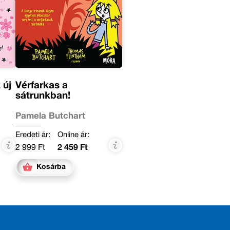
 új
Vérfarkas a
sátrunkban!
Pamela Butchart
Eredeti ár:
Online ár:
2 999 Ft
2 459 Ft
Kosárba