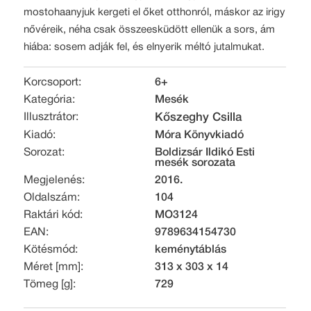
mostohaanyjuk kergeti el őket otthonról, máskor az irigy
nővéreik, néha csak összeesküdött ellenük a sors, ám
hiába: sosem adják fel, és elnyerik méltó jutalmukat.
Korcsoport:
6+
Kategória:
Mesék
Illusztrátor:
Kőszeghy Csilla
Kiadó:
Móra Könyvkiadó
Sorozat:
Boldizsár Ildikó Esti
mesék sorozata
Megjelenés:
2016.
Oldalszám:
104
Raktári kód:
MO3124
EAN:
9789634154730
Kötésmód:
keménytáblás
Méret [mm]:
313 x 303 x 14
Tömeg [g]:
729