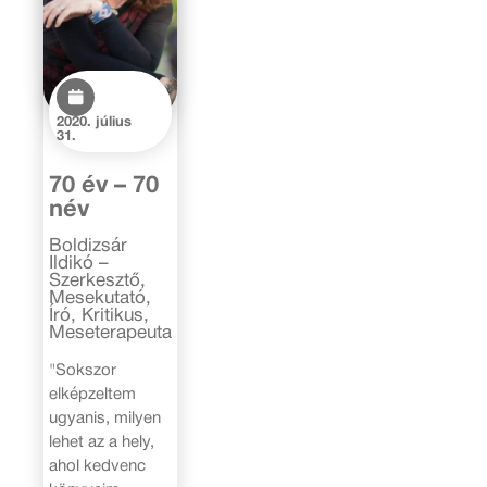
2020. július
31.
70 év – 70
név
Boldizsár
Ildikó –
Szerkesztő,
Mesekutató,
Író, Kritikus,
Meseterapeuta
"Sokszor
elképzeltem
ugyanis, milyen
lehet az a hely,
ahol kedvenc