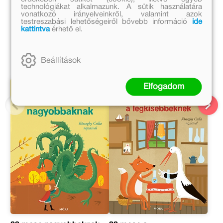
Boldizsár Ildikó további művei
technológiákat alkalmazunk. A sütik használatára
vonatkozó irányelveinkről, valamint azok
testreszabási lehetőségeiről bővebb információ
ide
Kőszeghy Csilla további művei
kattintva
érhető el.
A sorozat további részei
Beállítások
Elfogadom