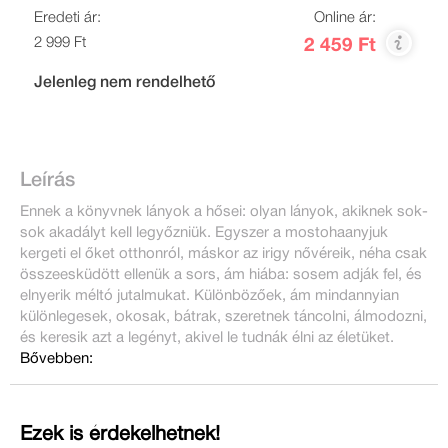
Eredeti ár:
Online ár:
2 999 Ft
2 459 Ft
Jelenleg nem rendelhető
Leírás
Ennek a könyvnek lányok a hősei: olyan lányok, akiknek sok-
sok akadályt kell legyőzniük. Egyszer a mostohaanyjuk
kergeti el őket otthonról, máskor az irigy nővéreik, néha csak
összeesküdött ellenük a sors, ám hiába: sosem adják fel, és
elnyerik méltó jutalmukat. Különbözőek, ám mindannyian
különlegesek, okosak, bátrak, szeretnek táncolni, álmodozni,
és keresik azt a legényt, akivel le tudnák élni az életüket.
Bővebben:
Ezek is érdekelhetnek!