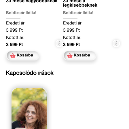
33 mese nagyobbaknak
33 mese a
legkisebbeknek
Boldizsár Ildikó
Boldizsár Ildikó
Eredeti ár:
Eredeti ár:
3 999 Ft
3 999 Ft
Kötött ár:
Kötött ár:
3 599 Ft
3 599 Ft
Kosárba
Kosárba
Kapcsolódó írások