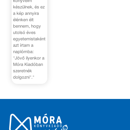
könyveim
készülnek, és ez
a kép annyira
élénken élt
bennem, hogy
utolsó éves
egyetemistaként
azt írtam a
naplómba:
"Jövő ilyenkor a
Móra Kiadóban
szeretnék
dolgozni"."