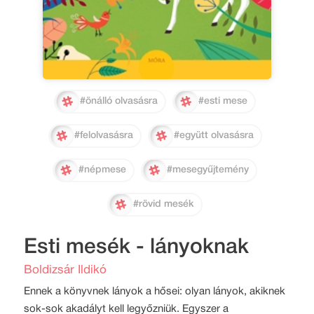
#önálló olvasásra
#esti mese
#felolvasásra
#együtt olvasásra
#népmese
#mesegyűjtemény
#rövid mesék
Esti mesék - lányoknak
Boldizsár Ildikó
Ennek a könyvnek lányok a hősei: olyan lányok, akiknek
sok-sok akadályt kell legyőzniük. Egyszer a