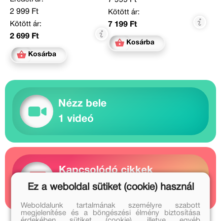
7 999 Ft
2 999 Ft
Kötött ár:
Kötött ár:
7 199 Ft
2 699 Ft
Kosárba
Kosárba
Nézz bele
1 videó
Kapcsolódó cikkek
1 cikk
Ez a weboldal sütiket (cookie) használ
Weboldalunk tartalmának személyre szabott
megjelenítése és a böngészési élmény biztosítása
érdekében sütiket (cookie), illetve egyéb