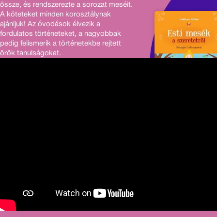
össze, és rendszerezte a sorozat meséit.
A köteteket minden korosztálynak
ajánljuk! Az óvodások élvezik a
fordulatos történeteket, a nagyobbak
pedig felismerik a történetekbe rejtett
örök tanulságokat.