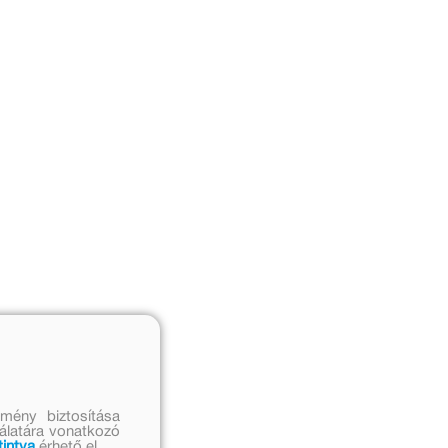
mény biztosítása
nálatára vonatkozó
tintva
érhető el.