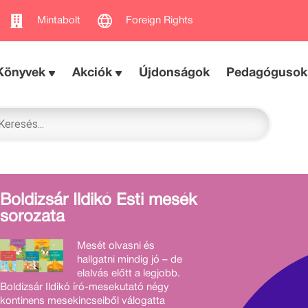
Mintabolt
Foreign Rights
Könyvek
Akciók
Újdonságok
Pedagógusok
Boldizsár Ildikó Esti mesék
sorozata
Mesét olvasni és
hallgatni mindig jó – de
elalvás előtt a legjobb.
Boldizsár Ildikó író-mesekutató négy
kontinens mesekincseiből válogatta