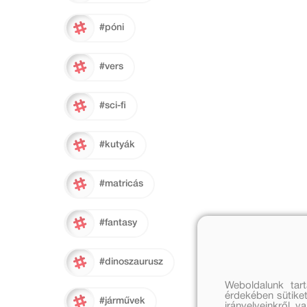
#póni
#vers
#sci-fi
#kutyák
#matricás
#fantasy
#dinoszaurusz
Weboldalunk tar
érdekében sütiket
#járművek
irányelveinkről, 