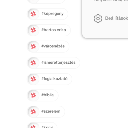
#képregény
Beállítások
#bartos erika
#városnézés
#ismeretterjesztés
#foglalkoztató
#biblia
#szerelem
#krimi