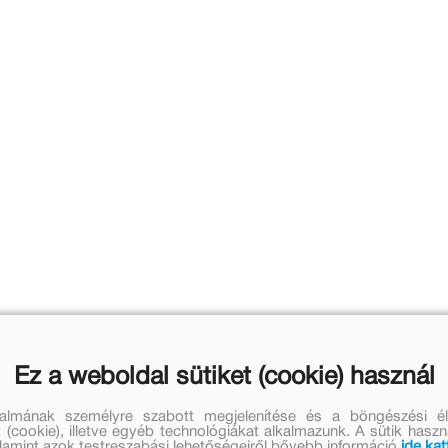
Ez a weboldal sütiket (cookie) használ
talmának személyre szabott megjelenítése és a böngészési él
 (cookie), illetve egyéb technológiákat alkalmazunk. A sütik hasz
valamint azok testreszabási lehetőségeiről bővebb információ
ide kat