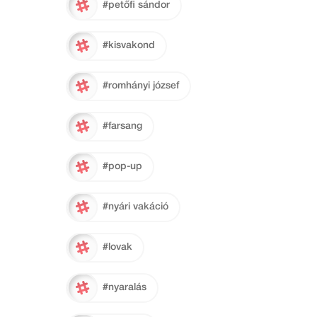
#petőfi sándor
#kisvakond
#romhányi józsef
#farsang
#pop-up
#nyári vakáció
#lovak
#nyaralás