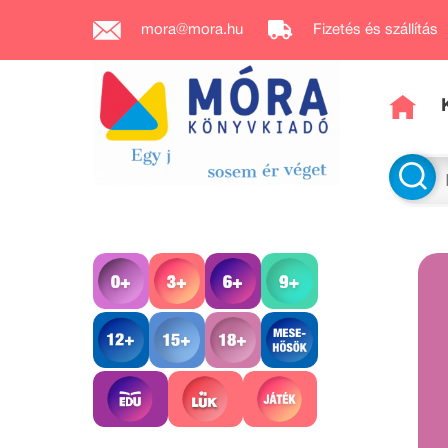
mora@mora.hu
Fizetés és szállítás