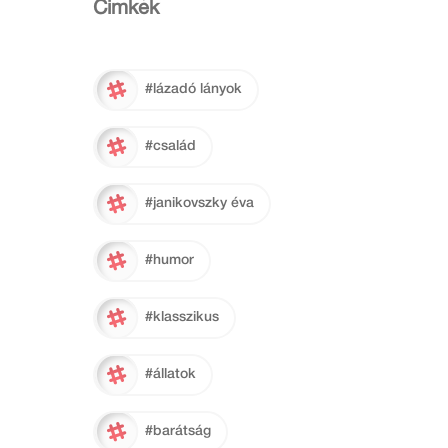
Cimkék
#lázadó lányok
#család
#janikovszky éva
#humor
#klasszikus
#állatok
#barátság