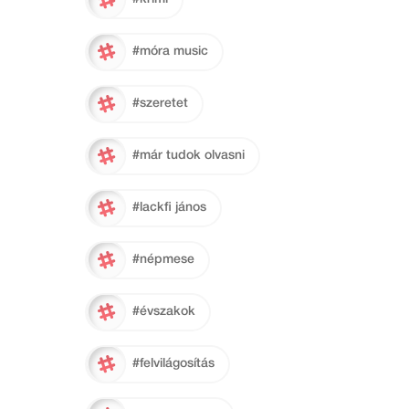
#móra music
#szeretet
#már tudok olvasni
#lackfi jános
#népmese
#évszakok
#felvilágosítás