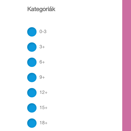
Kategóriák
0-3
3+
6+
9+
12+
15+
18+