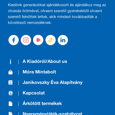
Kiadónk generációkat ajándékozott és ajándékoz meg az
olvasás örömével, olvasni szerető gyerekekből olvasni
szerető felnőttek lettek, akik mindezt továbbadták a
következő nemzedéknek.
A Kiadóról/About us
Móra Mintabolt
Janikovszky Éva Alapítvány
Kapcsolat
Árkötött termékek
Nyereményjáték-szabályzat