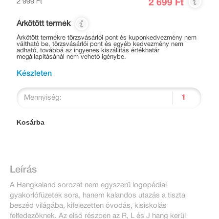
2 999 Ft
2 699 Ft
Árkötött termék
Árkötött termékre törzsvásárlói pont és kuponkedvezmény nem
váltható be, törzsvásárlói pont és egyéb kedvezmény nem
adható, továbbá az ingyenes kiszállítás értékhatár
megállapításánál nem vehető igénybe.
Készleten
Mennyiség:
Kosárba
Leírás
A Hangkaland sorozat nem egyszerű logopédiai
gyakorlófüzetek sora, hanem kalandos utazás a tiszta
beszéd világába, kifejezetten óvodás, kisiskolás
felfedezőknek. Az első részben az R, L és J hang kerül