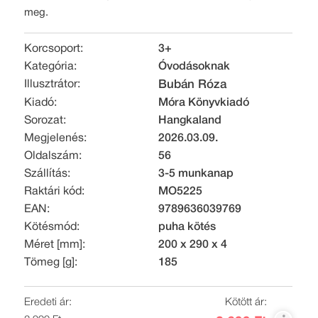
meg.
Korcsoport:
3+
Kategória:
Óvodásoknak
Illusztrátor:
Bubán Róza
Kiadó:
Móra Könyvkiadó
Sorozat:
Hangkaland
Megjelenés:
2026.03.09.
Oldalszám:
56
Szállítás:
3-5 munkanap
Raktári kód:
MO5225
EAN:
9789636039769
Kötésmód:
puha kötés
Méret [mm]:
200 x 290 x 4
Tömeg [g]:
185
Eredeti ár:
Kötött ár: