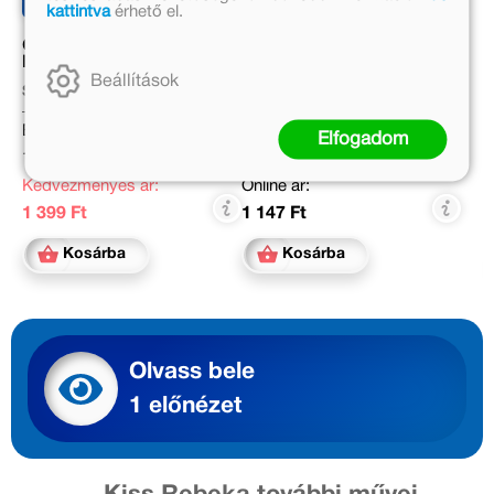
kattintva
érhető el.
Csodatoll - Első
Unikornis a tengeren -
Matekfüzetem
BambinoLÜK
Beállítások
Silvana Benaghi
Wibke Bierwald
Eredeti ár:
Eredeti ár:
Elfogadom
1 999 Ft
1 399 Ft
Kedvezményes ár:
Online ár:
1 399 Ft
1 147 Ft
Kosárba
Kosárba
Olvass bele
1 előnézet