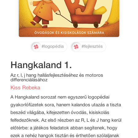
#logopédia
#fejlesztés
Hangkaland 1.
Az r, l, j hang hallásfejlesztéséhez és motoros
differenciálásához
Kiss Rebeka
A Hangkaland sorozat nem egyszerű logopédiai
gyakorlófüzetek sora, hanem kalandos utazás a tiszta
beszéd világába, kifejezetten óvodás, kisiskolás
felfedezőknek. Az első részben az R, L és J hang kerül
előtérbe: a játékos feladatok abban segítenek, hogy
ezek a nehéz hangok tisztán és érthetően szólaljanak