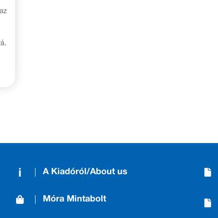
az
á.
A Kiadóról/About us
Móra Mintabolt