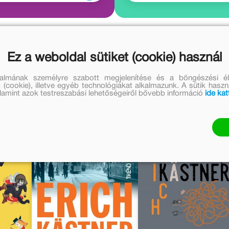
művei
Szabó Imola Julianna továb
Ez a weboldal sütiket (cookie) használ
közy Elga további művei
A sorozat to
talmának személyre szabott megjelenítése és a böngészési él
 (cookie), illetve egyéb technológiákat alkalmazunk. A sütik hasz
valamint azok testreszabási lehetőségeiről bővebb információ
ide kat