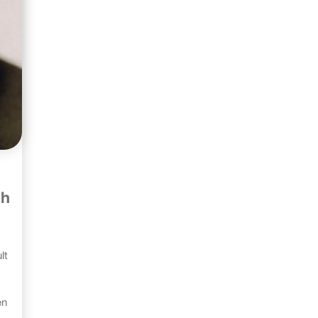
ch
lt
en