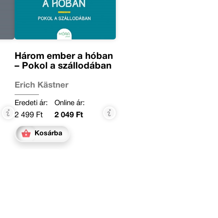
Három ember a hóban
– Pokol a szállodában
Erich Kästner
Eredeti ár:
Online ár:
2 499 Ft
2 049 Ft
Kosárba