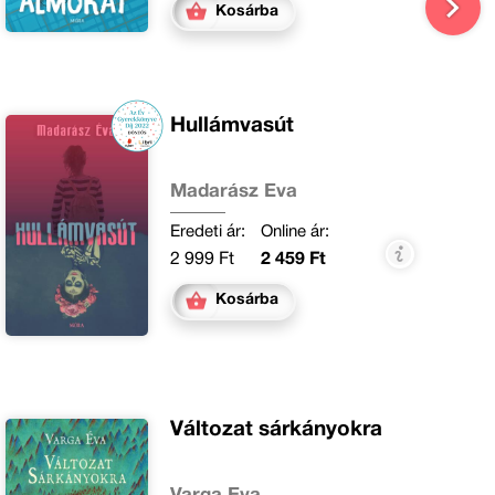
Kosárba
Hullámvasút
Madarász Éva
Eredeti ár:
Online ár:
2 999 Ft
2 459 Ft
Kosárba
Változat sárkányokra