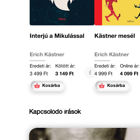
Interjú a Mikulással
Kästner mesél
Erich Kästner
Erich Kästner
Eredeti ár:
Kötött ár:
Eredeti ár:
Online ár:
3 499 Ft
3 149 Ft
4 999 Ft
4 099 Ft
Kosárba
Kosárba
Kapcsolódó írások