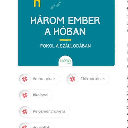
#móra plusz
#félreértések
#kaland
#előzménynovella
#novellák