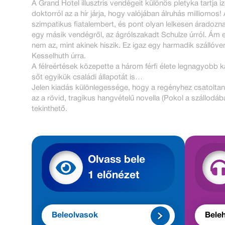
A Grand Hotel illusztris vendégeit különös pletyka tartj
doktorról az a hír járja, hogy valójában álruhás milliomos
szimpatikus fiatalembert, és pont olyan lelkesen áradozn
egy másik vendégről, az ágrólszakadt Schulze úrról. Ám e
nem az, mint akinek hiszik. Ez igaz egy harmadik szállóv
Kesselhuth úrra.
A félreértések közepette a három férfi élete legnagyobb k
sőt egyikük családi állapotát is…
Jelen kiadás különlegessége, hogy a regényhez csatoltan 
az a rövid, tragikus hangvételű novella (Pokol a szállodá
tekinthető.
Olvass bele
1 előnézet
Beleolvasok
Beleh