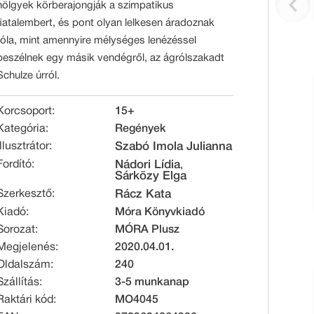
hölgyek körberajongják a szimpatikus
fiatalembert, és pont olyan lelkesen áradoznak
róla, mint amennyire mélységes lenézéssel
beszélnek egy másik vendégről, az ágrólszakadt
Schulze úrról.
Korcsoport:
15+
Kategória:
Regények
Illusztrátor:
Szabó Imola Julianna
Fordító:
Nádori Lídia
,
Sárközy Elga
Szerkesztő:
Rácz Kata
Kiadó:
Móra Könyvkiadó
Sorozat:
MÓRA Plusz
Megjelenés:
2020.04.01.
Oldalszám:
240
Szállítás:
3-5 munkanap
Raktári kód:
MO4045