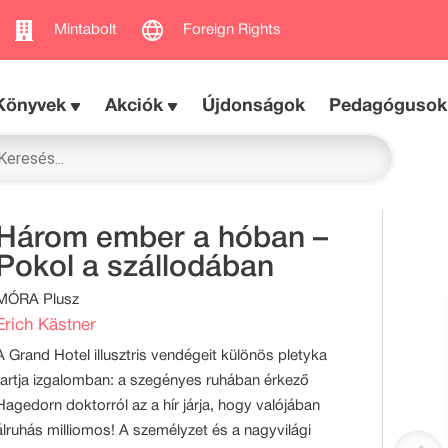
Mintabolt
Foreign Rights
Könyvek
Akciók
Újdonságok
Pedagógusok
Három ember a hóban –
Pokol a szállodában
MÓRA Plusz
Erich Kästner
A Grand Hotel illusztris vendégeit különös pletyka
tartja izgalomban: a szegényes ruhában érkező
Hagedorn doktorról az a hír járja, hogy valójában
álruhás milliomos! A személyzet és a nagyvilági