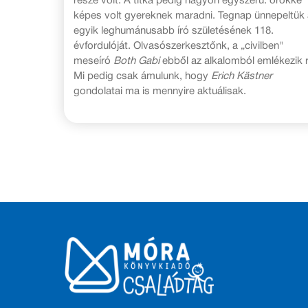
része volt. A titka pedig nagyon egyszerű: örökké
képes volt gyereknek maradni. Tegnap ünnepeltük 
egyik leghumánusabb író születésének 118.
évfordulóját. Olvasószerkesztőnk, a „civilben"
meseíró
Both Gabi
ebből az alkalomból emlékezik r
Mi pedig csak ámulunk, hogy
Erich Kästner
gondolatai ma is mennyire aktuálisak.