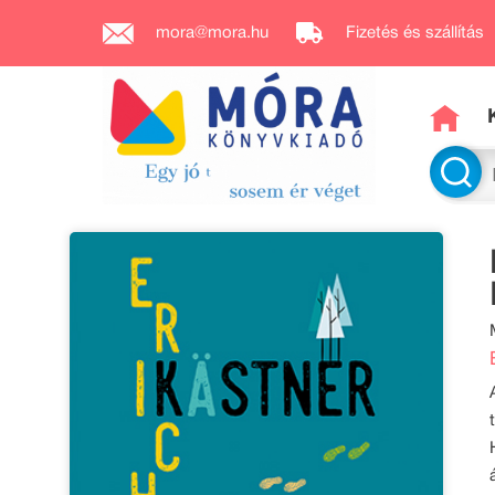
mora@mora.hu
Fizetés és szállítás