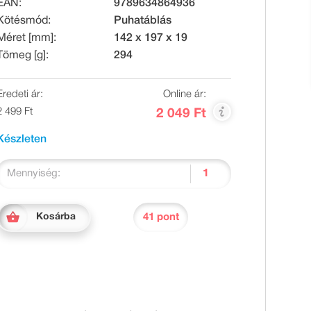
EAN:
9789634864936
Kötésmód:
Puhatáblás
Méret [mm]:
142 x 197 x 19
Tömeg [g]:
294
Eredeti ár:
Online ár:
2 499 Ft
2 049 Ft
Készleten
Mennyiség:
41 pont
Kosárba