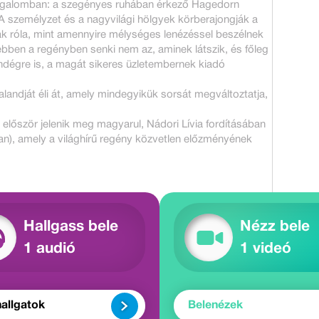
a izgalomban: a szegényes ruhában érkező Hagedorn
! A személyzet és a nagyvilági hölgyek körberajongják a
ak róla, mint amennyire mélységes lenézéssel beszélnek
bben a regényben senki nem az, aminek látszik, és főleg
endégre is, a magát sikeres üzletembernek kiadó
alandját éli át, amely mindegyikük sorsát megváltoztatja,
először jelenik meg magyarul, Nádori Lívia fordításában
ban), amely a világhírű regény közvetlen előzményének
Hallgass bele
Nézz bele
1 audió
1 videó
allgatok
Belenézek