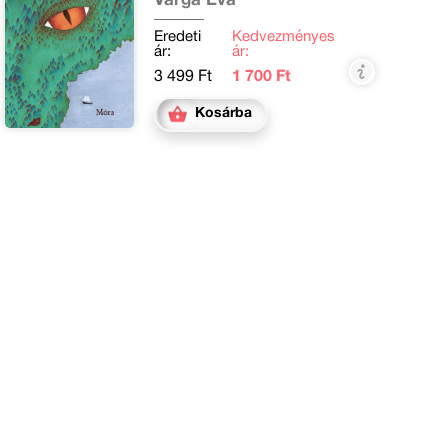
Varga Éva
Eredeti
Kedvezményes
ár:
ár:
3 499 Ft
1 700 Ft
Kosárba