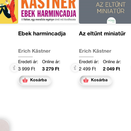
Ebek harmincadja
Az eltűnt miniatűr
Erich Kästner
Erich Kästner
Eredeti ár:
Online ár:
Eredeti ár:
Online ár:
3 999 Ft
3 279 Ft
2 499 Ft
2 049 Ft
Kosárba
Kosárba