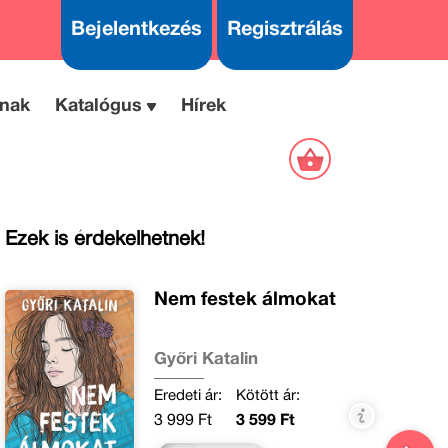
Bejelentkezés
Regisztrálás
nak
Katalógus
Hírek
Ezek is érdekelhetnek!
Nem festek álmokat
Győri Katalin
Eredeti ár:
Kötött ár:
3 999 Ft
3 599 Ft