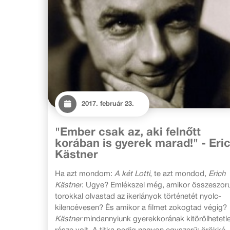
2017. február 23.
"Ember csak az, aki felnőtt
korában is gyerek marad!" - Eri
Kästner
Ha azt mondom:
A két Lotti
, te azt mondod,
Erich
Kästner
. Ugye? Emlékszel még, amikor összeszoru
torokkal olvastad az ikerlányok történetét nyolc-
kilencévesen? És amikor a filmet zokogtad végig?
Kästner
mindannyiunk gyerekkorának kitörölhetetl