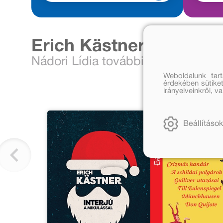
Erich Kästner további 
Nádori Lídia további művei
Sár
Weboldalunk tar
érdekében sütiket
irányelveinkről, 
Beállítások