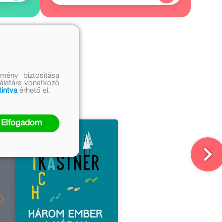
bi művei
vábbi részei
mény biztosítása
nálatára vonatkozó
tintva
érhető el.
Elfogadom