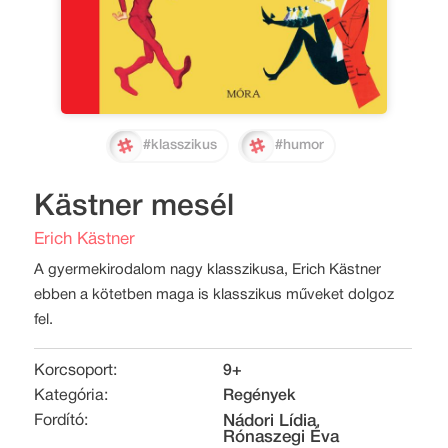
#klasszikus
#humor
Kästner mesél
Erich Kästner
A gyermekirodalom nagy klasszikusa, Erich Kästner
ebben a kötetben maga is klasszikus műveket dolgoz
fel.
Korcsoport:
9+
Kategória:
Regények
Fordító:
Nádori Lídia
,
Rónaszegi Éva