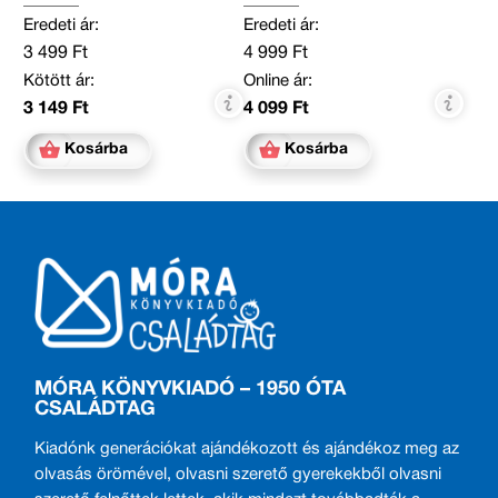
Eredeti ár:
Eredeti ár:
3 499 Ft
4 999 Ft
Kötött ár:
Online ár:
3 149 Ft
4 099 Ft
Kosárba
Kosárba
MÓRA KÖNYVKIADÓ – 1950 ÓTA
CSALÁDTAG
Kiadónk generációkat ajándékozott és ajándékoz meg az
olvasás örömével, olvasni szerető gyerekekből olvasni