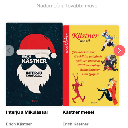
Nádori Lídia további művei
Interjú a Mikulással
Kästner mesél
Erich Kästner
Erich Kästner