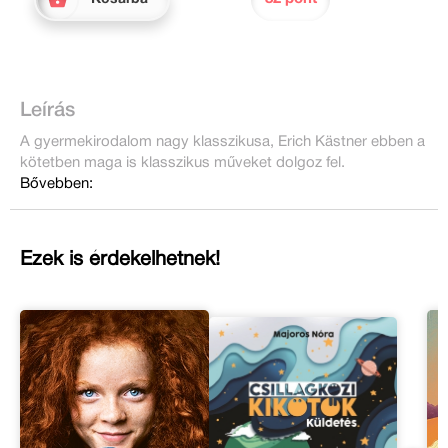
Leírás
A gyermekirodalom nagy klasszikusa, Erich Kästner ebben a
kötetben maga is klasszikus műveket dolgoz fel.
Bővebben:
Ezek is érdekelhetnek!