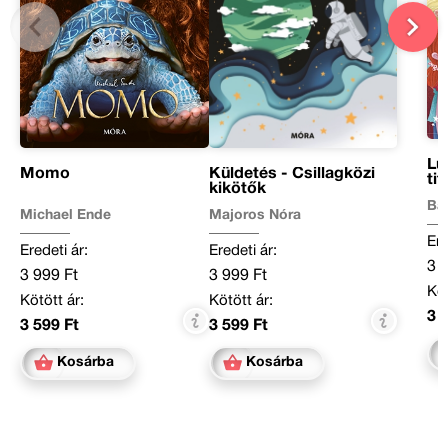
Lu
Momo
Küldetés - Csillagközi
tit
kikötők
Ba
Michael Ende
Majoros Nóra
Ere
Eredeti ár:
Eredeti ár:
3 
3 999 Ft
3 999 Ft
Köt
Kötött ár:
Kötött ár:
3 
3 599 Ft
3 599 Ft
Kosárba
Kosárba