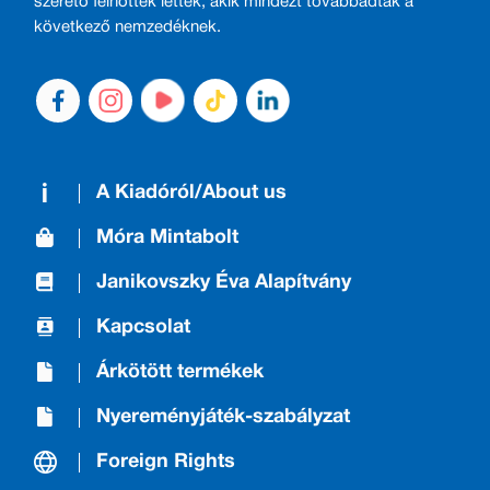
szerető felnőttek lettek, akik mindezt továbbadták a
következő nemzedéknek.
A Kiadóról/About us
Móra Mintabolt
Janikovszky Éva Alapítvány
Kapcsolat
Árkötött termékek
Nyereményjáték-szabályzat
Foreign Rights