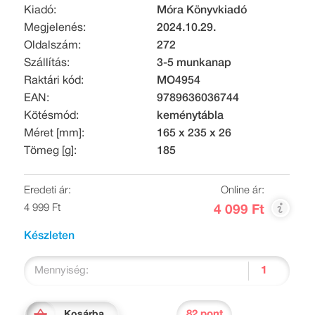
Kiadó:
Móra Könyvkiadó
Megjelenés:
2024.10.29.
Oldalszám:
272
Szállítás:
3-5 munkanap
Raktári kód:
MO4954
EAN:
9789636036744
Kötésmód:
keménytábla
Méret [mm]:
165 x 235 x 26
Tömeg [g]:
185
Eredeti ár:
Online ár:
4 999 Ft
4 099 Ft
Készleten
Mennyiség:
82 pont
Kosárba