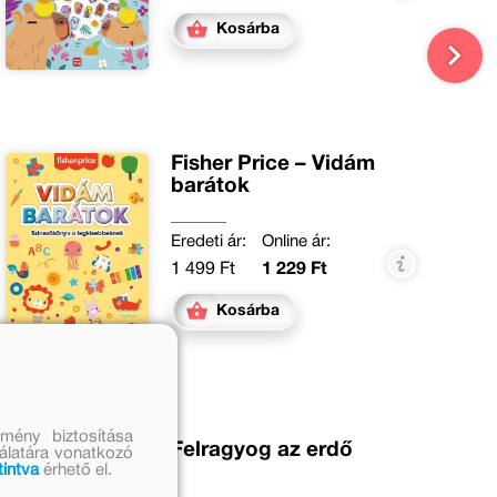
Kosárba
Fisher Price – Vidám
barátok
Eredeti ár:
Online ár:
1 499 Ft
1 229 Ft
Kosárba
mény biztosítása
Felragyog az erdő
nálatára vonatkozó
tintva
érhető el.