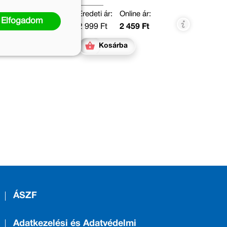
Eredeti ár:
Online ár:
Elfogadom
2 999 Ft
2 459 Ft
Kosárba
ÁSZF
Adatkezelési és Adatvédelmi