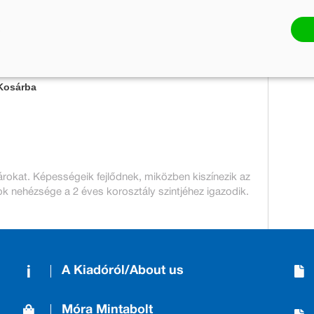
Készleten
Mennyiség:
Kosárba
árokat. Képességeik fejlődnek, miközben kiszínezik az
ok nehézsége a 2 éves korosztály szintjéhez igazodik.
A Kiadóról/About us
Móra Mintabolt