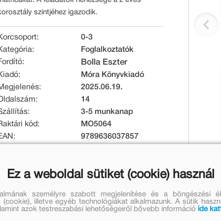
korosztály szintjéhez igazodik.
Korcsoport:
0-3
Kategória:
Foglalkoztatók
Fordító:
Bolla Eszter
Kiadó:
Móra Könyvkiadó
Megjelenés:
2025.06.19.
Oldalszám:
14
Szállítás:
3-5 munkanap
Raktári kód:
MO5064
EAN:
9789636037857
Kötésmód:
puha kötés
Méret [mm]:
225 x 225 x 2
Ez a weboldal sütiket (cookie) használ
Tömeg [g]:
64
talmának személyre szabott megjelenítése és a böngészési él
Eredeti ár:
Kedvezményes ár:
 (cookie), illetve egyéb technológiákat alkalmazunk. A sütik hasz
valamint azok testreszabási lehetőségeiről bővebb információ
ide kat
1 299 Ft
909 Ft