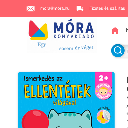
mora@mora.hu
Fizetés és szállítás