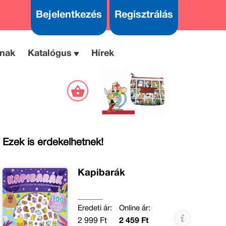
Bejelentkezés
Regisztrálás
nak
Katalógus
Hírek
Ezek is érdekelhetnek!
Kapibarák
Eredeti ár:
Online ár:
2 999 Ft
2 459 Ft