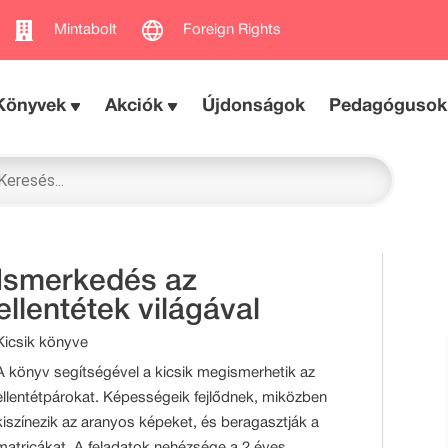
Mintabolt
Foreign Rights
Könyvek
Akciók
Újdonságok
Pedagógusok
Ismerkedés az
ellentétek világával
Kicsik könyve
A könyv segítségével a kicsik megismerhetik az
ellentétpárokat. Képességeik fejlődnek, miközben
kiszínezik az aranyos képeket, és beragasztják a
matricákat. A feladatok nehézsége a 2 éves