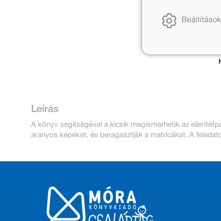
Beállítások
Leírás
A könyv segítségével a kicsik megismerhetik az ellentétp
aranyos képeket, és beragasztják a matricákat. A feladat