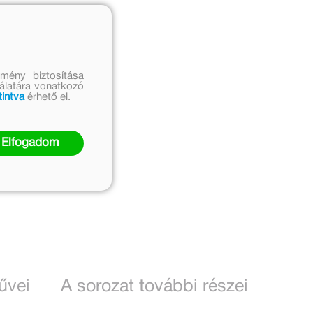
mény biztosítása
nálatára vonatkozó
tintva
érhető el.
Elfogadom
űvei
A sorozat további részei