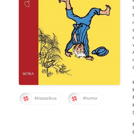
#klasszikus
#humor