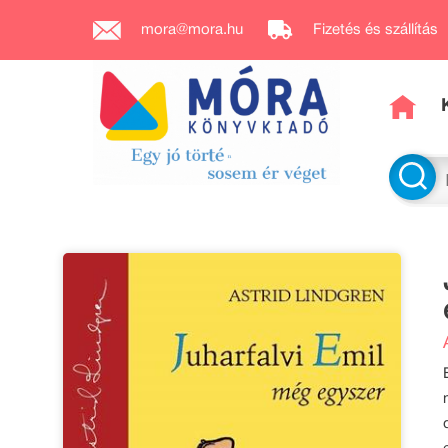
mora@mora.hu
Fizetés és szállítás