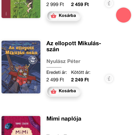
2 999 Ft
2 459 Ft
Kosárba
Az ellopott Mikulás-
szán
Nyulász Péter
Eredeti ár:
Kötött ár:
2 499 Ft
2 249 Ft
Kosárba
Mimi naplója