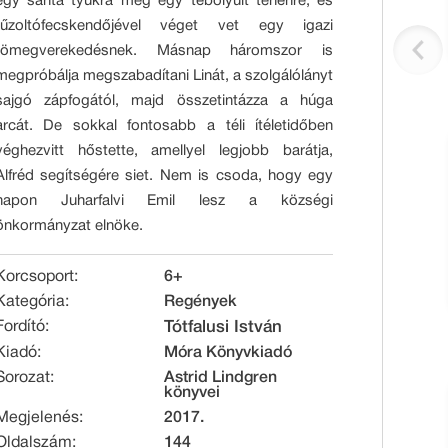
egy sánta tyúkra meg egy tébolyult tehénre, és
tűzoltófecskendőjével véget vet egy igazi
tömegverekedésnek. Másnap háromszor is
megpróbálja megszabadítani Linát, a szolgálólányt
sajgó zápfogától, majd összetintázza a húga
arcát. De sokkal fontosabb a téli ítéletidőben
véghezvitt hőstette, amellyel legjobb barátja,
Alfréd segítségére siet. Nem is csoda, hogy egy
napon Juharfalvi Emil lesz a községi
önkormányzat elnöke.
Korcsoport:
6+
Kategória:
Regények
Fordító:
Tótfalusi István
Kiadó:
Móra Könyvkiadó
Sorozat:
Astrid Lindgren
könyvei
Megjelenés:
2017.
Oldalszám:
144