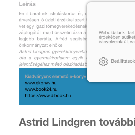
Leírás
Emil barátunk iskoláskorba ér, de ez ne tévesszen me
árverésen jó üzleti érzékkel szert tesz egy sánta tyúkra 
vet egy igazi tömegverekedésnek. Másnap háromszor is m
Weboldalunk tar
zápfogától, majd összetintázza a húga arcát. De sokkal fo
érdekében sütiket
legjobb barátja, Alfréd segítségére siet. Nem is c
irányelveinkről, 
önkormányzat elnöke.
Astrid Lindgren gyerekkönyveiből eddig 88 nyelven 45 mil
óta a gyermekirodalom egyik legrangosabb elismeré
Beállítások
jelentőségéhez méltó díszkiadásban jelenteti meg az össz
Kiadványunk elérhető e-könyv formában is az alábbi o
www.ekonyv.hu
www.book24.hu
https://www.dibook.hu
Astrid Lindgren tovább