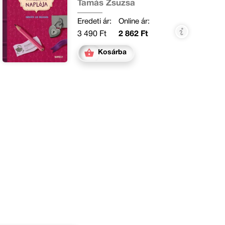
Tamás Zsuzsa
Eredeti ár:
Online ár:
3 490 Ft
2 862 Ft
Kosárba