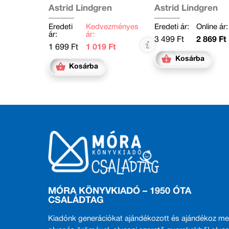
Astrid Lindgren
Astrid Lindgren
Eredeti
Kedvezményes
Eredeti ár:
Online ár:
ár:
ár:
3 499 Ft
2 869 Ft
1 699 Ft
1 019 Ft
Kosárba
Kosárba
MÓRA KÖNYVKIADÓ – 1950 ÓTA
CSALÁDTAG
Kiadónk generációkat ajándékozott és ajándékoz me