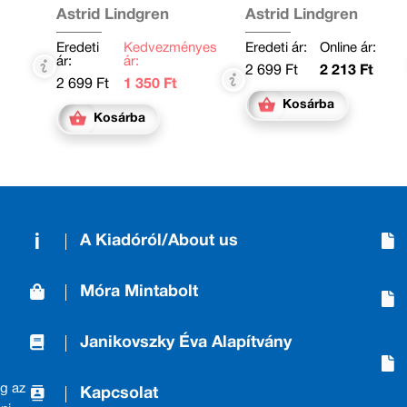
Astrid Lindgren
Astrid Lindgren
Eredeti
Kedvezményes
Eredeti ár:
Online ár:
ár:
ár:
2 699 Ft
2 213 Ft
2 699 Ft
1 350 Ft
Kosárba
Kosárba
A Kiadóról/About us
Móra Mintabolt
Janikovszky Éva Alapítvány
g az
Kapcsolat