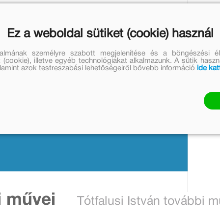
g senkit: ugyanolyan csibész, mint eddig! A dombréti
Ez a weboldal sütiket (cookie) használ
meg egy tébolyult tehénre, és tűzoltófecskendőjével véget
egpróbálja megszabadítani Linát, a szolgálólányt sajgó
talmának személyre szabott megjelenítése és a böngészési él
ntosabb a téli ítéletidőben véghezvitt hőstette, amellyel
 (cookie), illetve egyéb technológiákat alkalmazunk. A sütik hasz
soda, hogy egy napon Juharfalvi Emil lesz a községi
valamint azok testreszabási lehetőségeiről bővebb információ
ide kat
lió példányt adtak el. A róla elnevezett emlékdíjat 2002
seként tartják számon. A Móra Könyvkiadó a szerző
etéveszthetetlen humorral megírt köteteket.
ldalakon:
i művei
Tótfalusi István további m