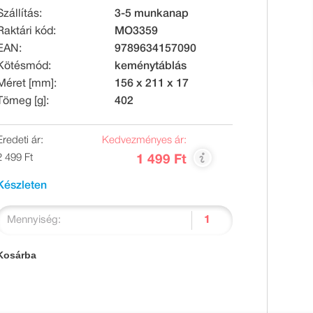
Szállítás:
3-5 munkanap
Raktári kód:
MO3359
EAN:
9789634157090
Kötésmód:
keménytáblás
Méret [mm]:
156 x 211 x 17
Tömeg [g]:
402
Eredeti ár:
Kedvezményes ár:
2 499 Ft
1 499 Ft
Készleten
Mennyiség:
Kosárba