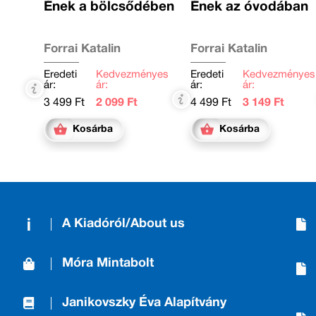
Ének a bölcsődében
Ének az óvodában
Forrai Katalin
Forrai Katalin
Eredeti
Kedvezményes
Eredeti
Kedvezményes
ár:
ár:
ár:
ár:
3 499 Ft
2 099 Ft
4 499 Ft
3 149 Ft
Kosárba
Kosárba
A Kiadóról/About us
Móra Mintabolt
Janikovszky Éva Alapítvány