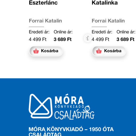
Eszterlánc
Katalinka
Forrai Katalin
Forrai Katalin
Eredeti ár:
Online ár:
Eredeti ár:
Online ár:
4 499 Ft
3 689 Ft
4 499 Ft
3 689 Ft
Kosárba
Kosárba
MÓRA KÖNYVKIADÓ – 1950 ÓTA
CSALÁDTAG