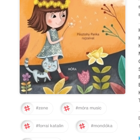
#zene
#móra music
#forrai katalin
#mondóka