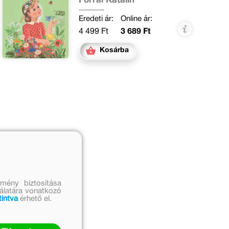
Forrai Katalin
Eredeti ár:
Online ár:
4 499 Ft
3 689 Ft
Kosárba
mény biztosítása
nálatára vonatkozó
tintva
érhető el.