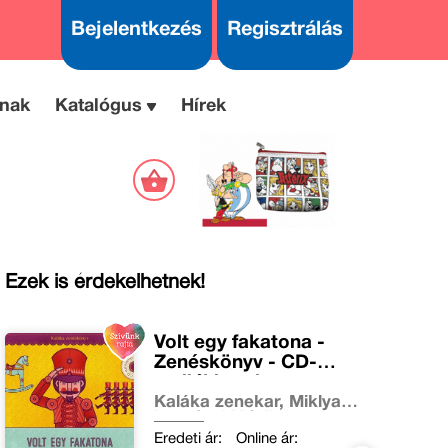
Bejelentkezés
Regisztrálás
nak
Katalógus
Hírek
Ezek is érdekelhetnek!
Volt egy fakatona -
Zenéskönyv - CD-
melléklettel
Kaláka zenekar, Miklya
Luzsányi Mónika
Eredeti ár:
Online ár: