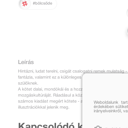
#bölcsőde
Leírás
Hintázni, ludat terelni, csigát csalogatni remek mulatság 
fantázia, valamint ez a különleges könyv, amely egyará
szülőknek.
A kötet dalai, mondókái és a hozzájuk kapcsolódó játékok f
mozgáskultúráját. Ráadásul a közös játék minden résztvev
számos kiadást megért kötete - amely az óvodáskori kész
Weboldalunk tar
érdekében sütiket
illusztrációkkal jelenik meg.
irányelveinkről, 
Kapcsolódó kiadványo