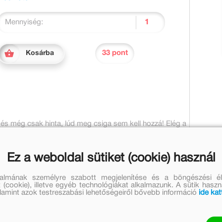
Mennyiség:
33 pont
Kosárba
- és még csak hinta, lúd meg csiga sem kell hozzá! Elég a
nt hasznos segítség az óvodapedagógusoknak és a
ejlesztik a kicsinyek hallását, ritmusérzékét és
Ez a weboldal sütiket (cookie) használ
ője jól szórakozik! Forrai Katalin zenepedagógus
ségfejlesztés egyik alapműve - most új köntösben, új
talmának személyre szabott megjelenítése és a böngészési él
 (cookie), illetve egyéb technológiákat alkalmazunk. A sütik hasz
valamint azok testreszabási lehetőségeiről bővebb információ
ide kat
k