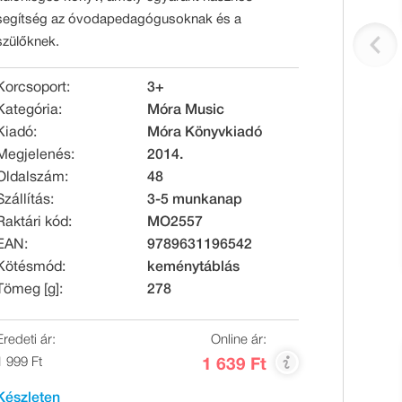
segítség az óvodapedagógusoknak és a
szülőknek.
Korcsoport:
3+
Kategória:
Móra Music
Kiadó:
Móra Könyvkiadó
Megjelenés:
2014.
Oldalszám:
48
Szállítás:
3-5 munkanap
Raktári kód:
MO2557
EAN:
9789631196542
Kötésmód:
keménytáblás
Tömeg [g]:
278
Eredeti ár:
Online ár:
1 999 Ft
1 639 Ft
Készleten