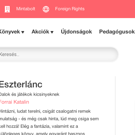
Mintabolt
Foreign Rights
Könyvek
Akciók
Újdonságok
Pedagógusok
Eszterlánc
Dalok és játékok kicsinyeknek
Forrai Katalin
Hintázni, ludat terelni, csigát csalogatni remek
mulatság - és még csak hinta, lúd meg csiga sem
kell hozzá! Elég a fantázia, valamint ez a
különleges könyv, amely egyaránt hasznos