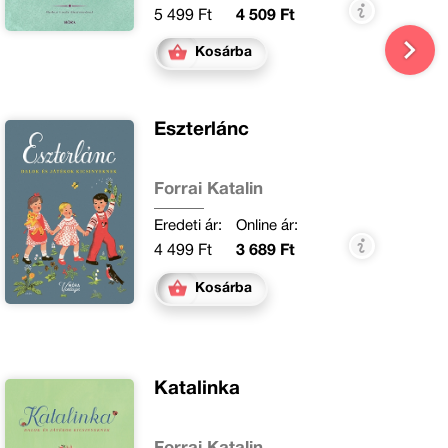
5 499 Ft
4 509 Ft
Kosárba
Eszterlánc
Forrai Katalin
Eredeti ár:
Online ár:
4 499 Ft
3 689 Ft
Kosárba
Katalinka