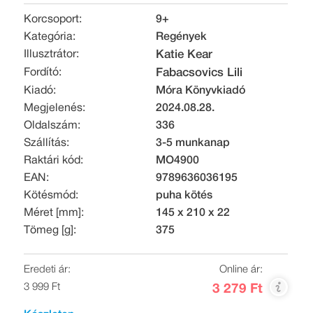
Korcsoport:
9+
Kategória:
Regények
Illusztrátor:
Katie Kear
Fordító:
Fabacsovics Lili
Kiadó:
Móra Könyvkiadó
Megjelenés:
2024.08.28.
Oldalszám:
336
Szállítás:
3-5 munkanap
Raktári kód:
MO4900
EAN:
9789636036195
Kötésmód:
puha kötés
Méret [mm]:
145 x 210 x 22
Tömeg [g]:
375
Eredeti ár:
Online ár:
3 999 Ft
3 279 Ft