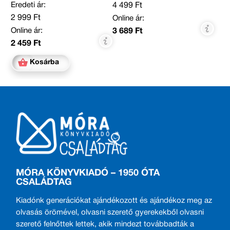
Eredeti ár:
4 499 Ft
2 999 Ft
Online ár:
Online ár:
3 689 Ft
2 459 Ft
Kosárba
MÓRA KÖNYVKIADÓ – 1950 ÓTA
CSALÁDTAG
Kiadónk generációkat ajándékozott és ajándékoz meg az
olvasás örömével, olvasni szerető gyerekekből olvasni
szerető felnőttek lettek, akik mindezt továbbadták a