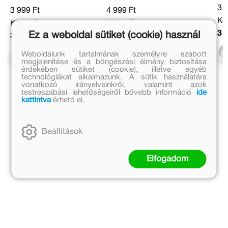
3 
3 999 Ft
4 999 Ft
Köt
Kötött ár:
Online ár:
3 
Ez a weboldal sütiket (cookie) használ
3 599 Ft
4 099 Ft
Weboldalunk tartalmának személyre szabott
Kosárba
Kosárba
megjelenítése és a böngészési élmény biztosítása
érdekében sütiket (cookie), illetve egyéb
technológiákat alkalmazunk. A sütik használatára
vonatkozó irányelveinkről, valamint azok
testreszabási lehetőségeiről bővebb információ
ide
kattintva
érhető el.
Beállítások
Elfogadom