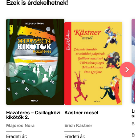
Ezek is érdekelhetnek!
Lu
Hazatérés – Csillagközi
Kästner mesél
sz
kikötők 2.
Ba
Majoros Nóra
Erich Kästner
Ere
Eredeti ár:
Eredeti ár: