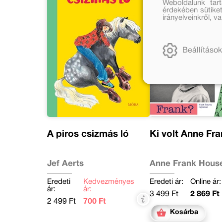
Weboldalunk tar
érdekében sütiket
irányelveinkről, 
Beállítások
A piros csizmás ló
Ki volt Anne 
Jef Aerts
Anne Frank Hous
Eredeti
Kedvezményes
Eredeti ár:
Online ár:
ár:
ár:
3 499 Ft
2 869 Ft
2 499 Ft
700 Ft
Kosárba