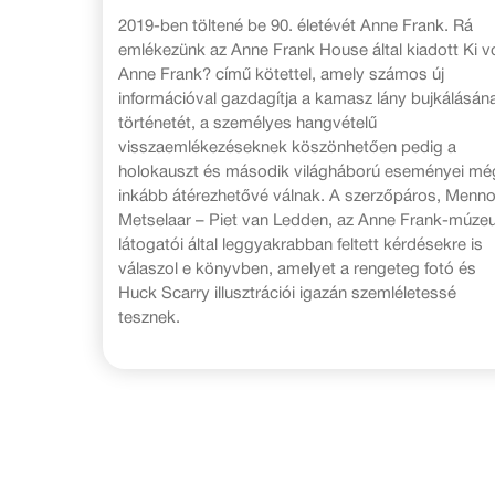
2019-ben töltené be 90. életévét Anne Frank. Rá
emlékezünk az Anne Frank House által kiadott Ki vo
Anne Frank? című kötettel, amely számos új
információval gazdagítja a kamasz lány bujkálásán
történetét, a személyes hangvételű
visszaemlékezéseknek köszönhetően pedig a
holokauszt és második világháború eseményei mé
inkább átérezhetővé válnak. A szerzőpáros, Menn
Metselaar – Piet van Ledden, az Anne Frank-múz
látogatói által leggyakrabban feltett kérdésekre is
válaszol e könyvben, amelyet a rengeteg fotó és
Huck Scarry illusztrációi igazán szemléletessé
tesznek.