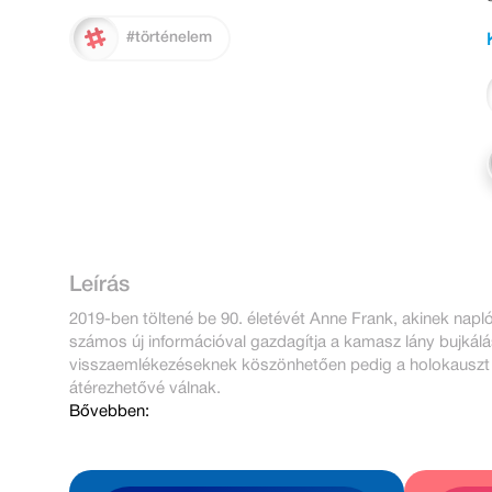
#történelem
Leírás
2019-ben töltené be 90. életévét Anne Frank, akinek napló
számos új információval gazdagítja a kamasz lány bujkál
visszaemlékezéseknek köszönhetően pedig a holokauszt
átérezhetővé válnak.
Bővebben: