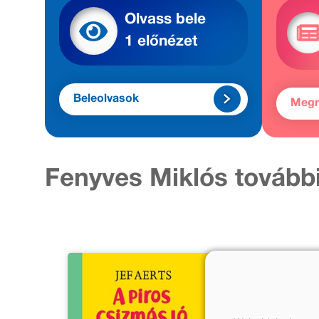
Olvass bele
1 előnézet
Beleolvasok
Meg
Fenyves Miklós tovább