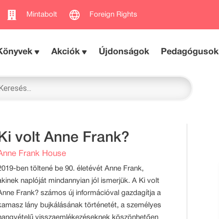
Mintabolt
Foreign Rights
Könyvek
Akciók
Újdonságok
Pedagógusok
Ki volt Anne Frank?
Anne Frank House
2019-ben töltené be 90. életévét Anne Frank,
akinek naplóját mindannyian jól ismerjük. A Ki volt
Anne Frank? számos új információval gazdagítja a
kamasz lány bujkálásának történetét, a személyes
hangvételű visszaemlékezéseknek köszönhetően