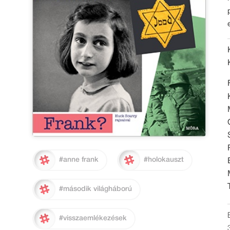
#anne frank
#holokauszt
#második világháború
#visszaemlékezések