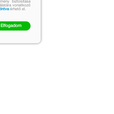
mény biztosítása
nálatára vonatkozó
tintva
érhető el.
Elfogadom