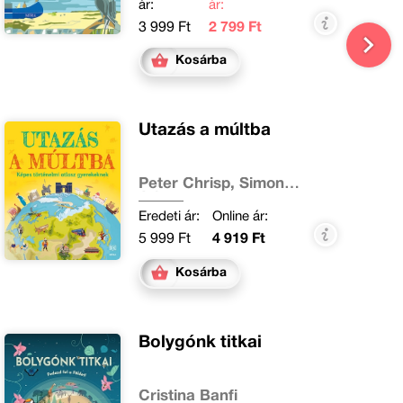
ár:
ár:
3 999 Ft
2 799 Ft
Kosárba
Utazás a múltba
Peter Chrisp, Simon
Adams
Eredeti ár:
Online ár:
5 999 Ft
4 919 Ft
Kosárba
Bolygónk titkai
Cristina Banfi