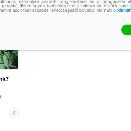
talmának személyre szabott megjelenítése és a böngészési él
 (cookie), illetve egyéb technológiákat alkalmazunk. A sütik hasz
valamint azok testreszabási lehetőségeiről bővebb információ
ide kat
Frank?
e