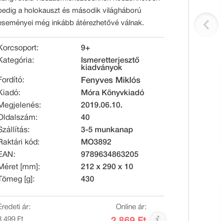
pedig a holokauszt és második világháború
eseményei még inkább átérezhetővé válnak.
Korcsoport:
9+
Kategória:
Ismeretterjesztő
kiadványok
Fordító:
Fenyves Miklós
Kiadó:
Móra Könyvkiadó
Megjelenés:
2019.06.10.
Oldalszám:
40
Szállítás:
3-5 munkanap
Raktári kód:
MO3892
EAN:
9789634863205
Méret [mm]:
212 x 290 x 10
Tömeg [g]:
430
Eredeti ár:
Online ár:
3 499 Ft
2 869 Ft