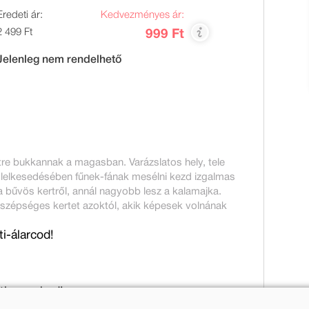
Eredeti ár:
Kedvezményes ár:
2 499 Ft
999 Ft
Jelenleg nem rendelhető
kertre bukkannak a magasban. Varázslatos hely, tele
 lelkesedésében fűnek-fának mesélni kezd izgalmas
 bűvös kertről, annál nagyobb lesz a kalamajka.
szépséges kertet azoktól, akik képesek volnának
ti-álarcod!
itti-maszkod!