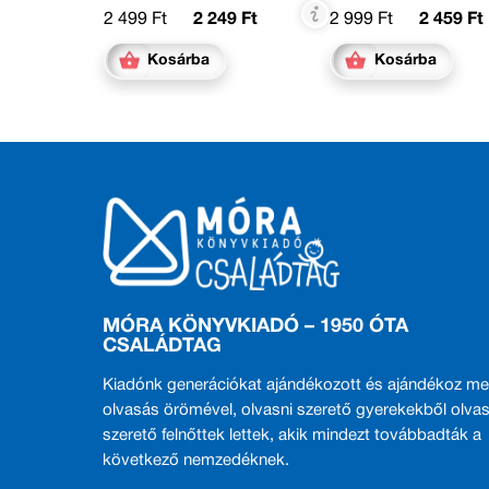
2 499 Ft
2 249 Ft
2 999 Ft
2 459 Ft
Kosárba
Kosárba
MÓRA KÖNYVKIADÓ – 1950 ÓTA
CSALÁDTAG
Kiadónk generációkat ajándékozott és ajándékoz me
olvasás örömével, olvasni szerető gyerekekből olvas
szerető felnőttek lettek, akik mindezt továbbadták a
következő nemzedéknek.