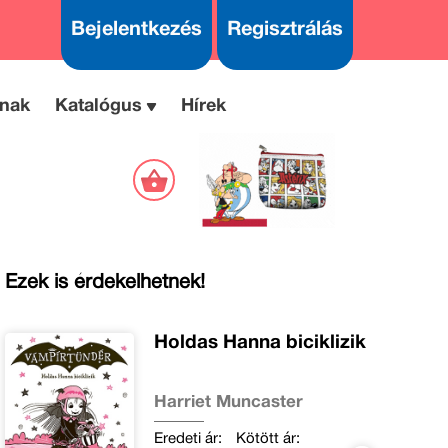
Bejelentkezés
Regisztrálás
nak
Katalógus
Hírek
Ezek is érdekelhetnek!
Holdas Hanna biciklizik
Harriet Muncaster
Eredeti ár:
Kötött ár: