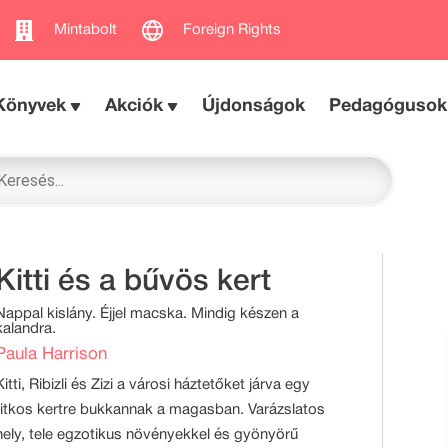
Mintabolt
Foreign Rights
Könyvek
Akciók
Újdonságok
Pedagógusok
Kitti és a bűvös kert
Nappal kislány. Éjjel macska. Mindig készen a
kalandra.
Paula Harrison
Kitti, Ribizli és Zizi a városi háztetőket járva egy
titkos kertre bukkannak a magasban. Varázslatos
hely, tele egzotikus növényekkel és gyönyörű