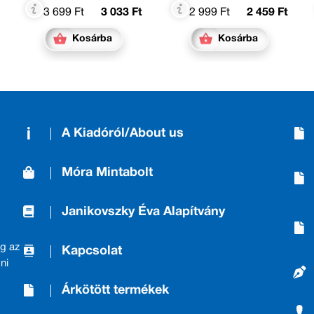
3 699 Ft
3 033 Ft
2 999 Ft
2 459 Ft
Kosárba
Kosárba
A Kiadóról/About us
Móra Mintabolt
Janikovszky Éva Alapítvány
g az
Kapcsolat
ni
Árkötött termékek