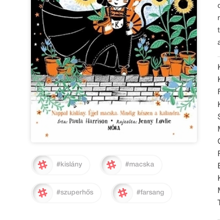
#kislány
#macska
#szuperhős
#farsang