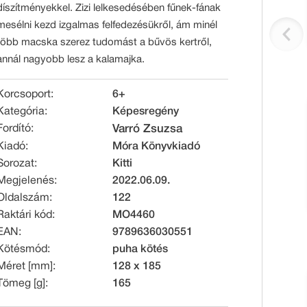
díszítményekkel. Zizi lelkesedésében fűnek-fának
mesélni kezd izgalmas felfedezésükről, ám minél
több macska szerez tudomást a bűvös kertről,
annál nagyobb lesz a kalamajka.
Korcsoport:
6+
Kategória:
Képesregény
Fordító:
Varró Zsuzsa
Kiadó:
Móra Könyvkiadó
Sorozat:
Kitti
Megjelenés:
2022.06.09.
Oldalszám:
122
Raktári kód:
MO4460
EAN:
9789636030551
Kötésmód:
puha kötés
Méret [mm]:
128 x 185
Tömeg [g]:
165