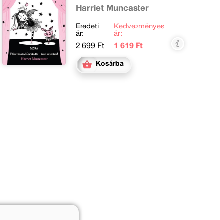
Harriet Muncaster
Eredeti
Kedvezményes
ár:
ár:
2 699 Ft
1 619 Ft
Kosárba