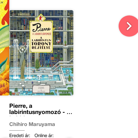
Pierre, a
labirintusnyomozó - A
Labirintustorony
rejtélye
Chihiro Maruyama
Eredeti ár:
Online ár: