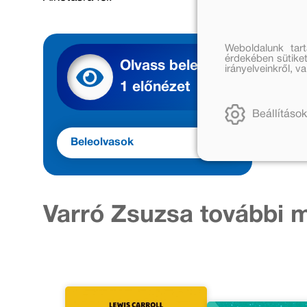
Weboldalunk tar
érdekében sütiket
Olvass bele
irányelveinkről, 
1 előnézet
Beállítások
Beleolvasok
Varró Zsuzsa további 