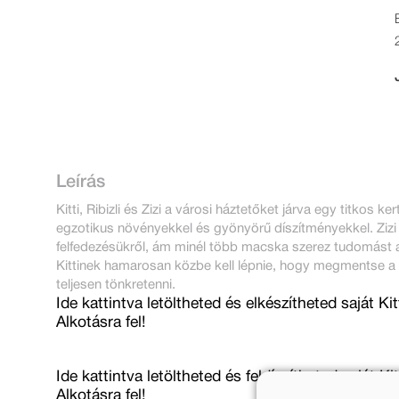
Leírás
Kitti, Ribizli és Zizi a városi háztetőket járva egy titkos 
egzotikus növényekkel és gyönyörű díszítményekkel. Zizi
felfedezésükről, ám minél több macska szerez tudomást a
Kittinek hamarosan közbe kell lépnie, hogy megmentse a 
teljesen tönkretenni.
Ide kattintva letöltheted és elkészítheted saját Kit
Alkotásra fel!
Ide kattintva letöltheted és feldíszítheted saját K
Alkotásra fel!