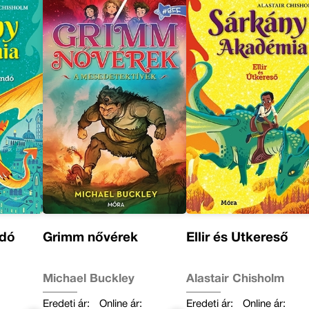
ndó
Grimm nővérek
Ellir és Útkereső
Michael Buckley
Alastair Chisholm
Eredeti ár:
Online ár:
Eredeti ár:
Online ár: