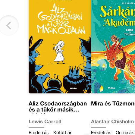
Aliz Csodaországban
Mira és Tűzmo
és a tükör másik
oldalán
Lewis Carroll
Alastair Chisholm
Eredeti ár:
Kötött ár:
Eredeti ár:
Online ár: