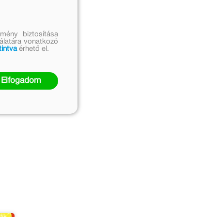
mény biztosítása
nálatára vonatkozó
tintva
érhető el.
Elfogadom