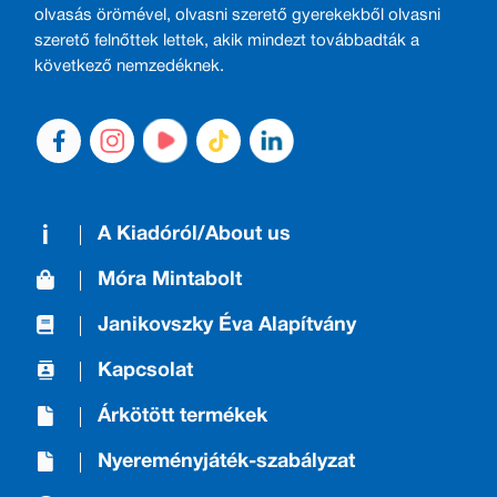
olvasás örömével, olvasni szerető gyerekekből olvasni
szerető felnőttek lettek, akik mindezt továbbadták a
következő nemzedéknek.
A Kiadóról/About us
Móra Mintabolt
Janikovszky Éva Alapítvány
Kapcsolat
Árkötött termékek
Nyereményjáték-szabályzat