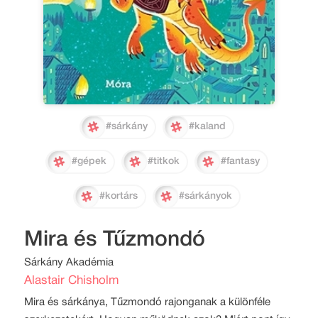
#sárkány
#kaland
#gépek
#titkok
#fantasy
#kortárs
#sárkányok
Mira és Tűzmondó
Sárkány Akadémia
Alastair Chisholm
Mira és sárkánya, Tűzmondó rajonganak a különféle