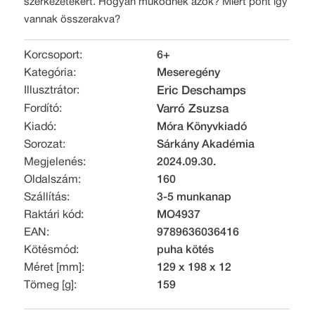
szerkezetekért. Hogyan működnek azok? Miért pont így
vannak összerakva?
Korcsoport:
6+
Kategória:
Meseregény
Illusztrátor:
Eric Deschamps
Fordító:
Varró Zsuzsa
Kiadó:
Móra Könyvkiadó
Sorozat:
Sárkány Akadémia
Megjelenés:
2024.09.30.
Oldalszám:
160
Szállítás:
3-5 munkanap
Raktári kód:
MO4937
EAN:
9789636036416
Kötésmód:
puha kötés
Méret [mm]:
129 x 198 x 12
Tömeg [g]:
159