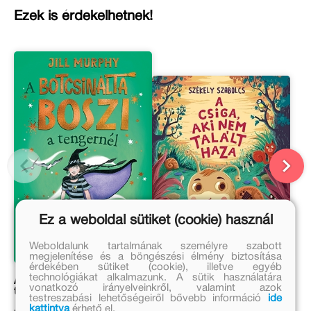
Ezek is érdekelhetnek!
Ez a weboldal sütiket (cookie) használ
Weboldalunk tartalmának személyre szabott
megjelenítése és a böngészési élmény biztosítása
érdekében sütiket (cookie), illetve egyéb
technológiákat alkalmazunk. A sütik használatára
A botcsinálta boszi a
A csiga, aki nem talált
vonatkozó irányelveinkről, valamint azok
tengernél
haza
testreszabási lehetőségeiről bővebb információ
ide
kattintva
érhető el.
Jill Murphy
Székely Szabolcs