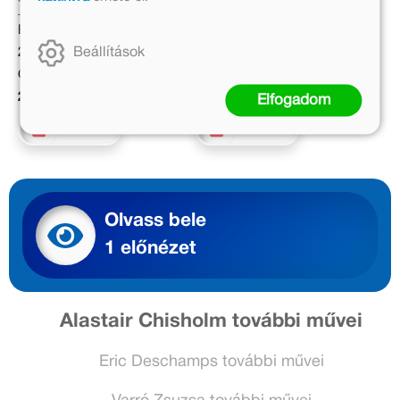
Eredeti ár:
Eredeti ár:
Beállítások
2 499 Ft
3 999 Ft
Online ár:
Online ár:
2 049 Ft
3 279 Ft
Elfogadom
Kosárba
Kosárba
Olvass bele
1 előnézet
Alastair Chisholm további művei
Eric Deschamps további művei