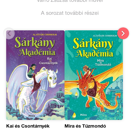
Varró Zsuzsa további művei
A sorozat további részei
Kai és Csontárnyék
Mira és Tűzmondó