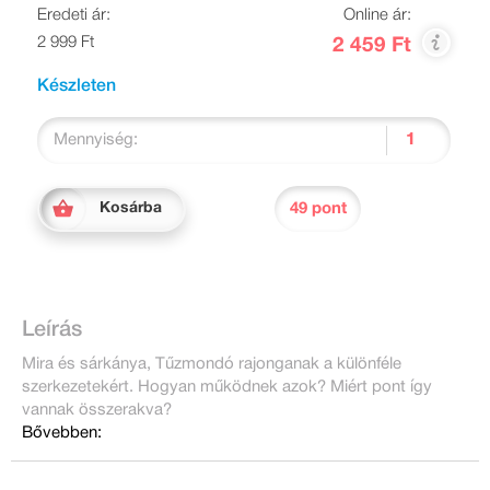
Eredeti ár:
Online ár:
2 999 Ft
2 459 Ft
Készleten
Mennyiség:
49 pont
Kosárba
Leírás
Mira és sárkánya, Tűzmondó rajonganak a különféle
szerkezetekért. Hogyan működnek azok? Miért pont így
vannak összerakva?
Bővebben: