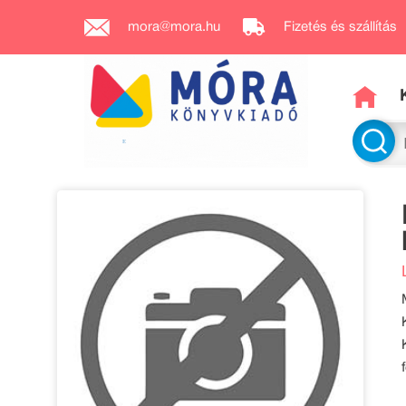
mora@mora.hu
Fizetés és szállítás