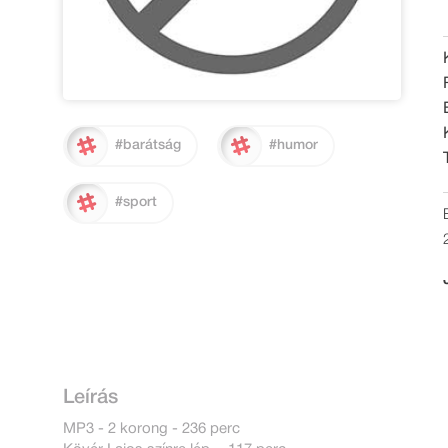
#barátság
#humor
#sport
Leírás
MP3 - 2 korong - 236 perc