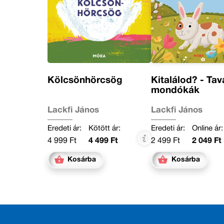
Kölcsönhörcsög
Kitalálod? - Tav
mondókák
Lackfi János
Lackfi János
Eredeti ár:
Kötött ár:
Eredeti ár:
Online ár:
4 999 Ft
4 499 Ft
2 499 Ft
2 049 Ft
Kosárba
Kosárba