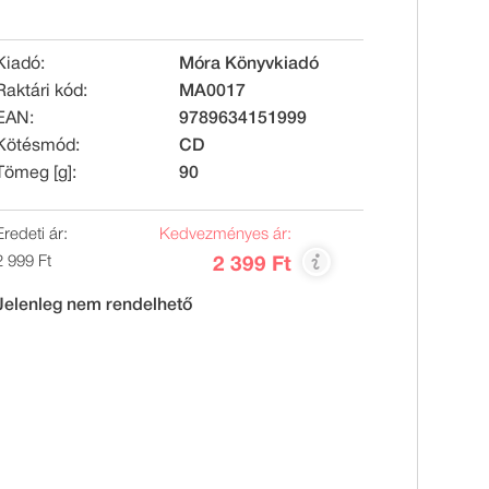
Kiadó:
Móra Könyvkiadó
Raktári kód:
MA0017
EAN:
9789634151999
Kötésmód:
CD
Tömeg [g]:
90
Eredeti ár:
Kedvezményes ár:
2 999 Ft
2 399 Ft
Jelenleg nem rendelhető