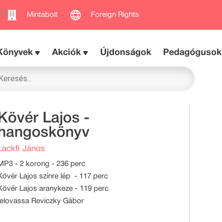
Mintabolt
Foreign Rights
Könyvek
Akciók
Újdonságok
Pedagógusok
Kövér Lajos -
hangoskönyv
Lackfi János
MP3 - 2 korong - 236 perc
Kövér Lajos színre lép - 117 perc
Kövér Lajos aranykeze - 119 perc
felovassa Reviczky Gábor