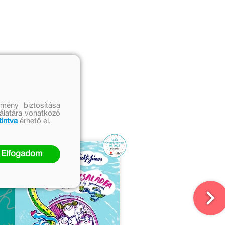
mény biztosítása
nálatára vonatkozó
tintva
érhető el.
Elfogadom