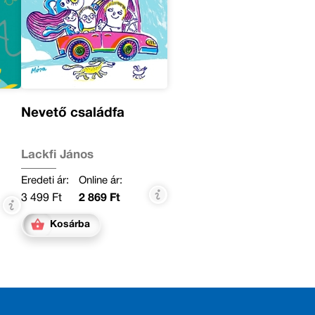
Nevető családfa
Lackfi János
Eredeti ár:
Online ár:
3 499 Ft
2 869 Ft
Kosárba