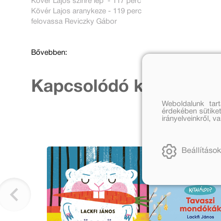
Kövér Lajos színre lép - 117 perc
Kövér Lajos aranykeze - 119 perc
felovassa Reviczky Gábor
Bővebben:
Kapcsolódó kiadványo
Weboldalunk tar
érdekében sütiket
irányelveinkről, 
Beállítások