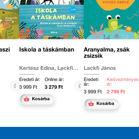
aszi
Iskola a táskámban
Aranyalma, zsák
zsizsik
Kertész Edina, Lackfi
Lackfi János
János, Mészöly Ágnes,
Miklya Luzsányi Mónika,
Eredeti ár:
Online ár:
Eredeti
Kedvezményes
Molnár Krisztina Rita,
ár:
ár:
3 999 Ft
3 279 Ft
Szabó Imola Julianna,
3 999 Ft
2 799 Ft
Tamás Zsuzsa, Tóth
Krisztina, Várfalvy
Kosárba
Emőke, Vig Balázs
Kosárba