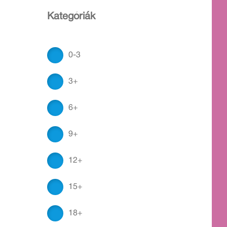
Kategóriák
0-3
3+
6+
9+
12+
15+
18+