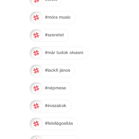
#móra music
#szeretet
#már tudok olvasni
#lackfi jános
#népmese
#évszakok
#felvilágosítás