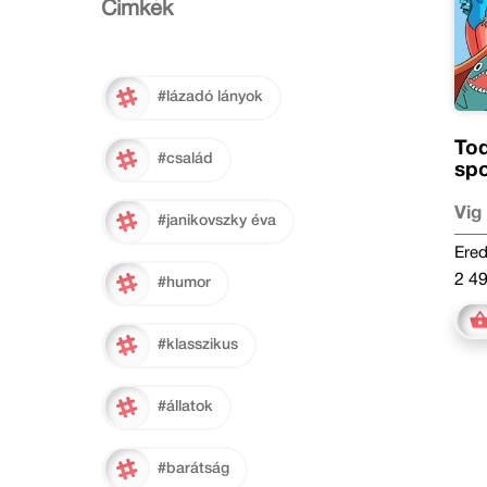
Cimkék
#lázadó lányok
Tod
#család
spo
Vig
#janikovszky éva
Ered
2 49
#humor
#klasszikus
#állatok
#barátság