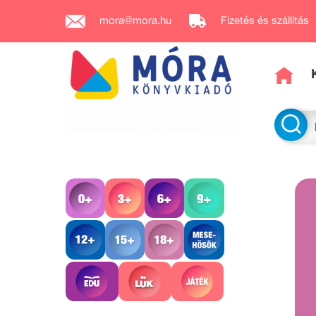
mora@mora.hu
Fizetés és szállítás