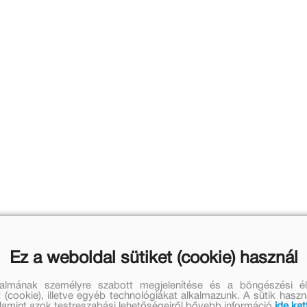
Ez a weboldal sütiket (cookie) használ
talmának személyre szabott megjelenítése és a böngészési él
 (cookie), illetve egyéb technológiákat alkalmazunk. A sütik hasz
valamint azok testreszabási lehetőségeiről bővebb információ
ide kat