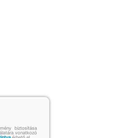
mény biztosítása
nálatára vonatkozó
tintva
érhető el.