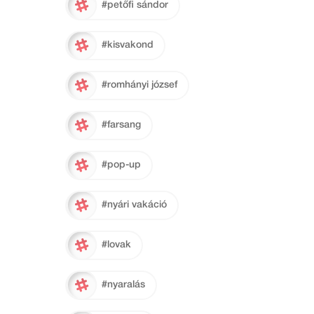
#petőfi sándor
#kisvakond
#romhányi józsef
#farsang
#pop-up
#nyári vakáció
#lovak
#nyaralás