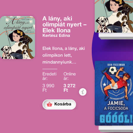
A lány, aki
olimpiát nyert –
Elek Ilona
Kertész Edina
Elek Ilona, a lány, aki
olimpikon lett,
mindannyiunk
Csibije a magyar
Eredeti
Online
sport első női
ár:
ár:
olimpiai bajnoka,
3 990
3 272
hatszoros világ-,
Ft
Ft
ötszörös Európa-
bajnok.
Kosárba