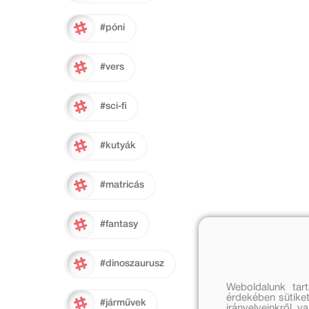
#póni
#vers
#sci-fi
#kutyák
#matricás
#fantasy
#dinoszaurusz
Weboldalunk tar
érdekében sütiket
#járművek
irányelveinkről, 