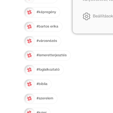
#képregény
Beállítások
#bartos erika
#városnézés
#ismeretterjesztés
#foglalkoztató
#biblia
#szerelem
#krimi