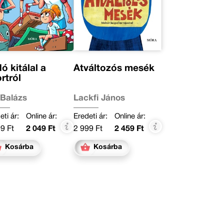
ó kitálal a
Átváltozós mesék
rtról
 Balázs
Lackfi János
eti ár:
Online ár:
Eredeti ár:
Online ár:
9 Ft
2 049 Ft
2 999 Ft
2 459 Ft
Kosárba
Kosárba