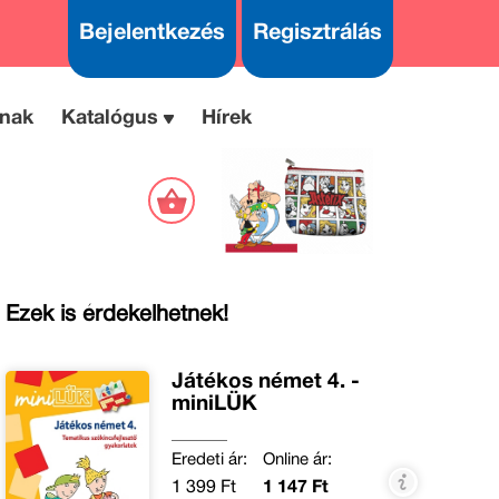
Bejelentkezés
Regisztrálás
nak
Katalógus
Hírek
Ezek is érdekelhetnek!
Játékos német 4. -
miniLÜK
Eredeti ár:
Online ár:
1 399 Ft
1 147 Ft