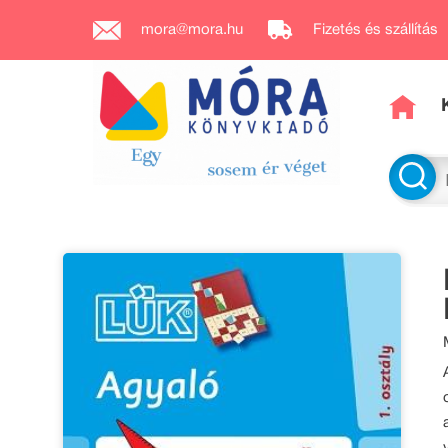
mora@mora.hu
Fizetés és szállítás