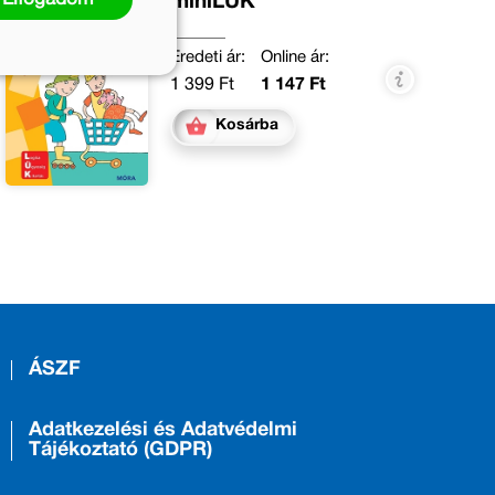
miniLÜK
Eredeti ár:
Online ár:
1 399 Ft
1 147 Ft
Kosárba
ÁSZF
Adatkezelési és Adatvédelmi
Tájékoztató (GDPR)