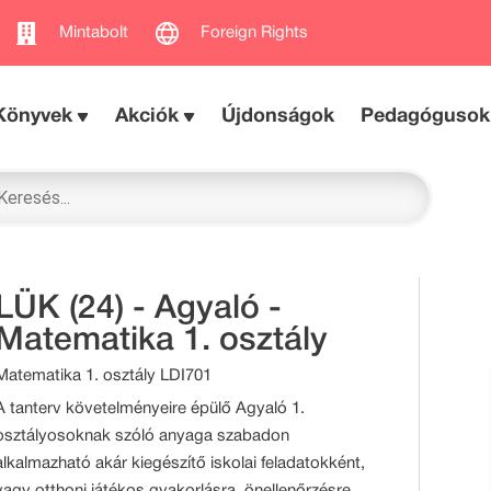
Mintabolt
Foreign Rights
Könyvek
Akciók
Újdonságok
Pedagógusok
LÜK (24) - Agyaló -
Matematika 1. osztály
Matematika 1. osztály LDI701
A tanterv követelményeire épülő Agyaló 1.
osztályosoknak szóló anyaga szabadon
alkalmazható akár kiegészítő iskolai feladatokként,
vagy otthoni játékos gyakorlásra, önellenőrzésre