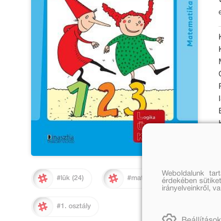
Weboldalunk tar
#lük (24)
#matematika
érdekében sütiket
irányelveinkről, 
#1. osztály
Beállítások