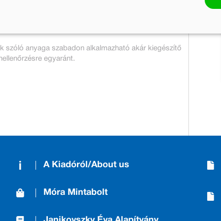
ak szóló anyaga szabadon alkalmazható akár kiegészítő
nellenőrzésre egyaránt.
A Kiadóról/About us
Móra Mintabolt
Janikovszky Éva Alapítvány