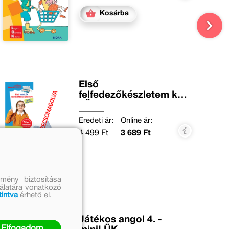
Kosárba
Első
felfedezőkészletem kék
LÜK táblához
Eredeti ár:
Online ár:
4 499 Ft
3 689 Ft
mény biztosítása
nálatára vonatkozó
tintva
érhető el.
Játékos angol 4. -
Elfogadom