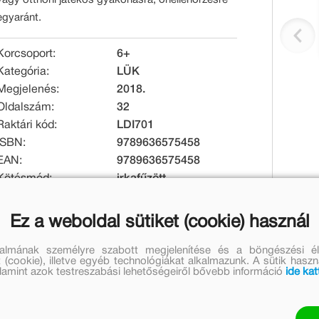
egyaránt.
Korcsoport:
6+
Kategória:
LÜK
Megjelenés:
2018.
Oldalszám:
32
Raktári kód:
LDI701
ISBN:
9789636575458
EAN:
9789636575458
Kötésmód:
irkafűzött
Tömeg [g]:
100
Ez a weboldal sütiket (cookie) használ
Eredeti ár:
Online ár:
talmának személyre szabott megjelenítése és a böngészési él
999 Ft
819 Ft
 (cookie), illetve egyéb technológiákat alkalmazunk. A sütik hasz
valamint azok testreszabási lehetőségeiről bővebb információ
ide kat
Jelenleg nem rendelhető