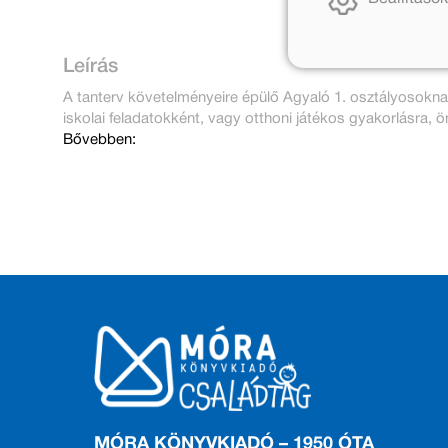
Leírás
A tanterv követelményeire épülő Agyaló 1. osztályosokn
iskolai feladatokként, vagy otthoni játékos gyakorlásra, ö
Bővebben:
MÓRA KÖNYVKIADÓ – 1950 ÓTA