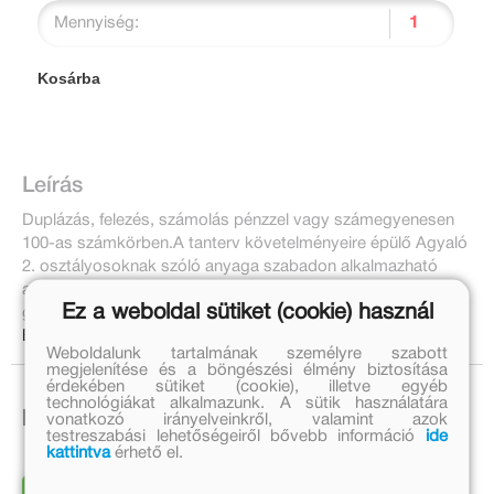
Mennyiség:
Kosárba
Leírás
Duplázás, felezés, számolás pénzzel vagy számegyenesen
100-as számkörben.
A tanterv követelményeire épülő Agyaló
2. osztályosoknak szóló anyaga szabadon alkalmazható
akár kiegészítő iskolai feladatokként, vagy otthoni játékos
Ez a weboldal sütiket (cookie) használ
gyakorlásra, önellenőrzésre egyaránt.
Bővebben:
Weboldalunk tartalmának személyre szabott
megjelenítése és a böngészési élmény biztosítása
érdekében sütiket (cookie), illetve egyéb
technológiákat alkalmazunk. A sütik használatára
Ezek is érdekelhetnek!
vonatkozó irányelveinkről, valamint azok
testreszabási lehetőségeiről bővebb információ
ide
kattintva
érhető el.