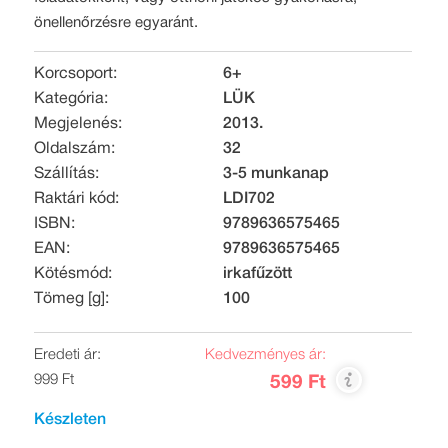
önellenőrzésre egyaránt.
Korcsoport:
6+
Kategória:
LÜK
Megjelenés:
2013.
Oldalszám:
32
Szállítás:
3-5 munkanap
Raktári kód:
LDI702
ISBN:
9789636575465
EAN:
9789636575465
Kötésmód:
irkafűzött
Tömeg [g]:
100
Eredeti ár:
Kedvezményes ár:
999 Ft
599 Ft
Készleten