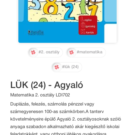
#2. osztály
#matematika
#lük (24)
LÜK (24) - Agyaló
Matematika 2. osztály LDI702
Duplázás, felezés, számolás pénzzel vagy
számegyenesen 100-as számkörben.
A tanterv
követelményeire épülő Agyaló 2. osztályosoknak szóló
anyaga szabadon alkalmazható akár kiegészítő iskolai
feladatokként, vagy otthoni játékos gyakorlásra,