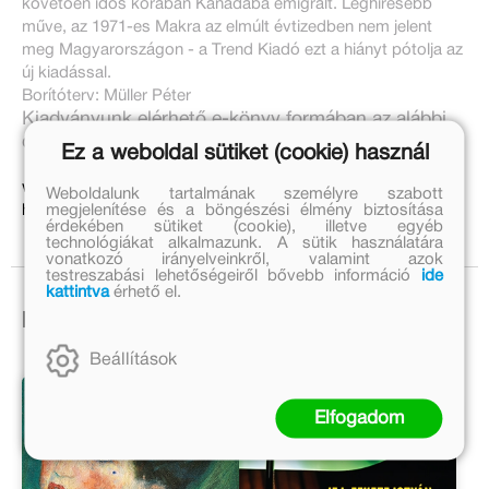
követően idős korában Kanadába emigrált. Leghíresebb
műve, az 1971-es Makra az elmúlt évtizedben nem jelent
meg Magyarországon - a Trend Kiadó ezt a hiányt pótolja az
új kiadással.
Borítóterv: Müller Péter
Kiadványunk elérhető e-könyv formában az alábbi
oldalakon:
Ez a weboldal sütiket (cookie) használ
www.ekonyv.hu
Weboldalunk tartalmának személyre szabott
megjelenítése és a böngészési élmény biztosítása
https://www.book24.hu
érdekében sütiket (cookie), illetve egyéb
technológiákat alkalmazunk. A sütik használatára
vonatkozó irányelveinkről, valamint azok
testreszabási lehetőségeiről bővebb információ
ide
kattintva
érhető el.
Ezek is érdekelhetnek!
Beállítások
Elfogadom