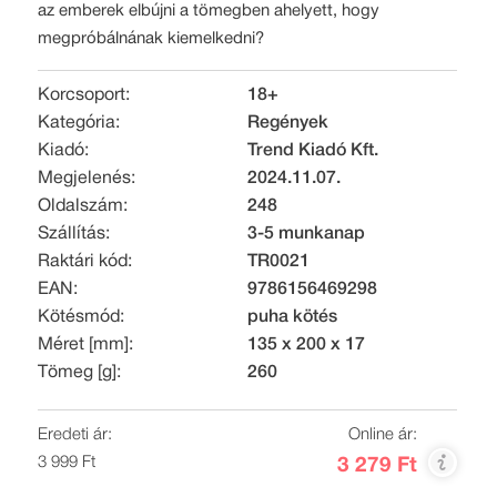
az emberek elbújni a tömegben ahelyett, hogy
megpróbálnának kiemelkedni?
Korcsoport:
18+
Kategória:
Regények
Kiadó:
Trend Kiadó Kft.
Megjelenés:
2024.11.07.
Oldalszám:
248
Szállítás:
3-5 munkanap
Raktári kód:
TR0021
EAN:
9786156469298
Kötésmód:
puha kötés
Méret [mm]:
135 x 200 x 17
Tömeg [g]:
260
Eredeti ár:
Online ár:
3 999 Ft
3 279 Ft