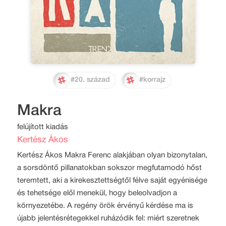
#20. század
#korrajz
Makra
felújított kiadás
Kertész Ákos
Kertész Ákos Makra Ferenc alakjában olyan bizonytalan,
a sorsdöntő pillanatokban sokszor megfutamodó hőst
teremtett, aki a kirekesztettségtől félve saját egyénisége
és tehetsége elől menekül, hogy beleolvadjon a
környezetébe. A regény örök érvényű kérdése ma is
újabb jelentésrétegekkel ruházódik fel: miért szeretnek