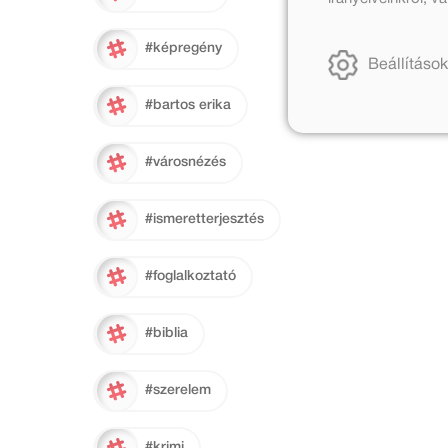
#képregény
Beállítások
#bartos erika
#városnézés
#ismeretterjesztés
#foglalkoztató
#biblia
#szerelem
#krimi