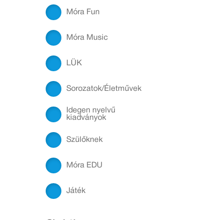
Móra Fun
Móra Music
LÜK
Sorozatok/Életművek
Idegen nyelvű
kiadványok
Szülőknek
Móra EDU
Játék