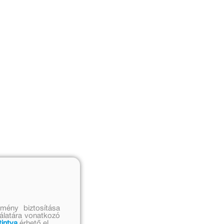
mény biztosítása
nálatára vonatkozó
tintva
érhető el.