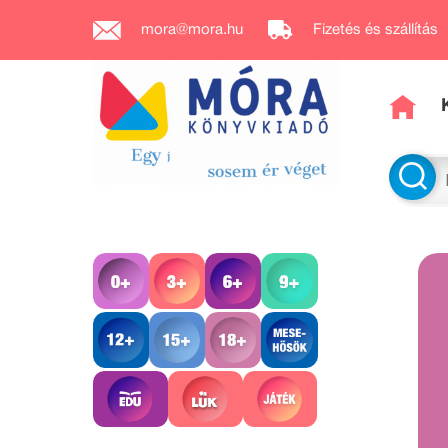
mora@mora.hu
Fizetés és szállítás