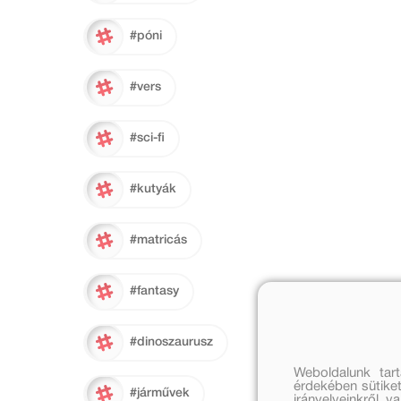
#póni
#vers
#sci-fi
#kutyák
#matricás
#fantasy
#dinoszaurusz
Weboldalunk tar
érdekében sütiket
#járművek
irányelveinkről, 