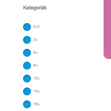
Kategóriák
0-3
3+
6+
9+
12+
15+
18+