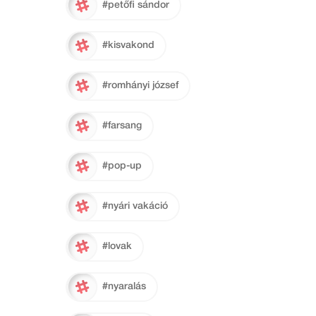
#petőfi sándor
#kisvakond
#romhányi józsef
#farsang
#pop-up
#nyári vakáció
#lovak
#nyaralás