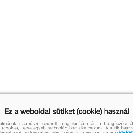
Ez a weboldal sütiket (cookie) használ
talmának személyre szabott megjelenítése és a böngészési él
 (cookie), illetve egyéb technológiákat alkalmazunk. A sütik hasz
valamint azok testreszabási lehetőségeiről bővebb információ
ide kat