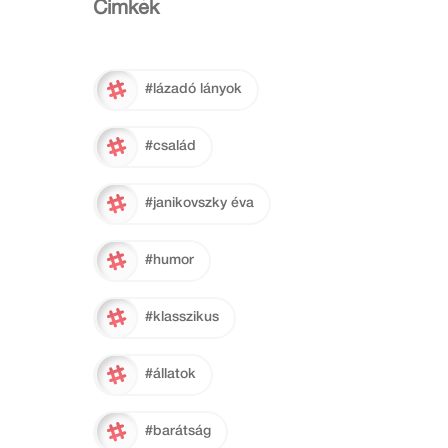
Cimkék
#lázadó lányok
#család
#janikovszky éva
#humor
#klasszikus
#állatok
#barátság