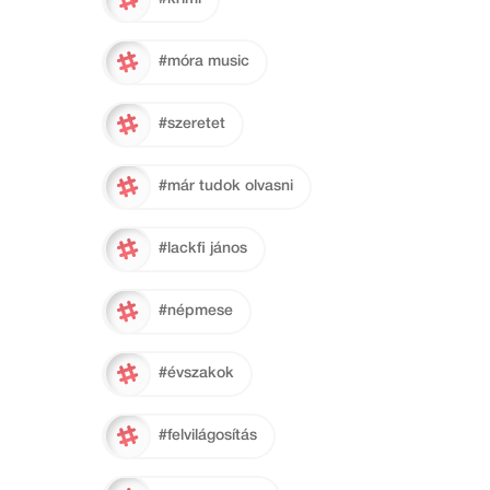
#móra music
#szeretet
#már tudok olvasni
#lackfi jános
#népmese
#évszakok
#felvilágosítás