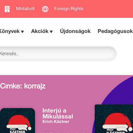
Mintabolt
Foreign Rights
Könyvek
Akciók
Újdonságok
Pedagógusok
Címke: korrajz
Interjú a
Mikulással
Erich Kästner