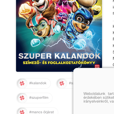
#kalandok
#szupererő
Weboldalunk tar
érdekében sütiket
#szuperfilm
irányelveinkről, 
#mancs őrjárat