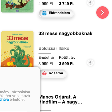
4 999 Ft
3 749 Ft
Előrendelem
33 mese nagyobbaknak
Boldizsár Ildikó
Eredeti ár:
Kötött ár:
3 999 Ft
3 599 Ft
Kosárba
mény biztosítása
nálatára vonatkozó
Mancs Őrjárat. A
tintva
érhető el.
dinófilm – A nagy
dinókaland