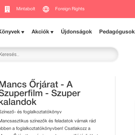
Mintabolt
Foreign Rights
Könyvek
Akciók
Újdonságok
Pedagógusok
Mancs Őrjárat - A
Szuperfilm - Szuper
kalandok
Színező- és foglalkoztatókönyv
Mancsasztikus színezők és feladatok várnak rád
ebben a foglalkoztatókönyvben! Csatlakozz a