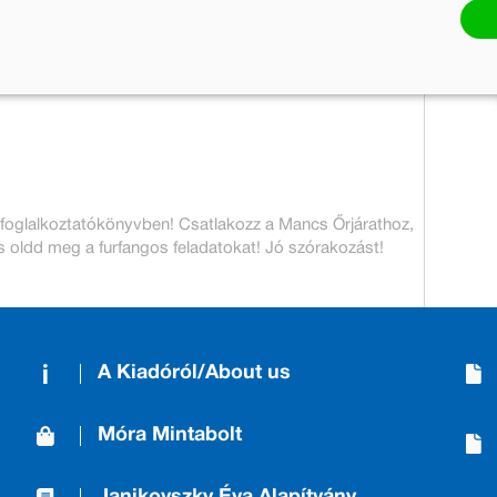
999 Ft
400 Ft
Jelenleg nem rendelhető
 foglalkoztatókönyvben! Csatlakozz a Mancs Őrjárathoz,
 és oldd meg a furfangos feladatokat! Jó szórakozást!
A Kiadóról/About us
Móra Mintabolt