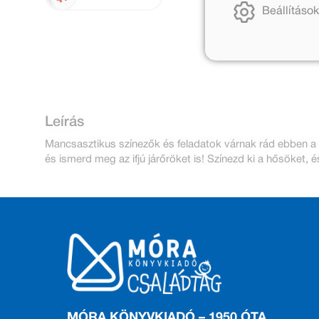
Beállítások
Leírás
Mancsasztikus színezők és feladatok várnak rád ebben a
és ismerd meg az ifjú járőröket is! Színezd ki a hősöket,
MÓRA KÖNYVKIADÓ – 1950 ÓTA