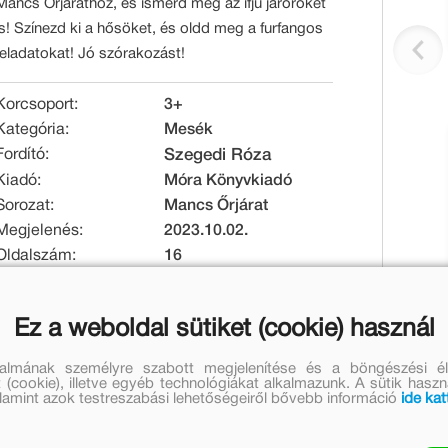
Mancs Őrjárathoz, és ismerd meg az ifjú járőröket
is! Színezd ki a hősöket, és oldd meg a furfangos
feladatokat! Jó szórakozást!
Korcsoport:
3+
Kategória:
Mesék
Fordító:
Szegedi Róza
Kiadó:
Móra Könyvkiadó
Sorozat:
Mancs Őrjárat
Megjelenés:
2023.10.02.
Oldalszám:
16
Raktári kód:
MO4729
EAN:
9789636034184
Ez a weboldal sütiket (cookie) használ
Kötésmód:
puha kötés
Méret [mm]:
210 x 297 x 3
talmának személyre szabott megjelenítése és a böngészési él
Tömeg [g]:
85
 (cookie), illetve egyéb technológiákat alkalmazunk. A sütik hasz
valamint azok testreszabási lehetőségeiről bővebb információ
ide kat
Eredeti ár:
Kedvezményes ár: