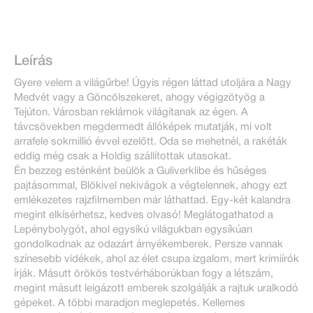
Leírás
Gyere velem a világűrbe! Úgyis régen láttad utoljára a Nagy
Medvét vagy a Göncölszekeret, ahogy végigzötyög a
Tejúton. Városban reklámok világítanak az égen. A
távcsövekben megdermedt állóképek mutatják, mi volt
arrafele sokmillió évvel ezelőtt. Oda se mehetnél, a rakéták
eddig még csak a Holdig szállítottak utasokat.
Én bezzeg esténként beülök a Guliverklibe és hűséges
pajtásommal, Blökivel nekivágok a végtelennek, ahogy ezt
emlékezetes rajzfilmemben már láthattad. Egy-két kalandra
megint elkísérhetsz, kedves olvasó! Meglátogathatod a
Lepénybolygót, ahol egysíkú világukban egysíkúan
gondolkodnak az odazárt árnyékemberek. Persze vannak
színesebb vidékek, ahol az élet csupa izgalom, mert krimiírók
írják. Másutt örökös testvérháborúkban fogy a létszám,
megint másutt leigázott emberek szolgálják a rajtuk uralkodó
gépeket. A többi maradjon meglepetés. Kellemes