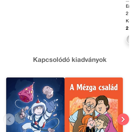
Ere
2 
Köt
2 
Kapcsolódó kiadványok