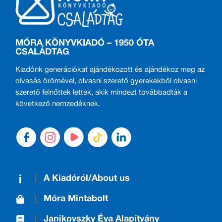
MÓRA KÖNYVKIADÓ – 1950 ÓTA
CSALÁDTAG
Kiadónk generációkat ajándékozott és ajándékoz meg az
olvasás örömével, olvasni szerető gyerekekből olvasni
szerető felnőttek lettek, akik mindezt továbbadták a
következő nemzedéknek.
A Kiadóról/About us
Móra Mintabolt
Janikovszky Éva Alapítvány