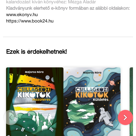
kalandozást kíván könyvéhez: Mézga Aladár
Kiadványunk elérhető e-könyv formában az alábbi oldalakon:
www.ekonyv.hu
https://www.book24.hu
Ezek is érdekelhetnek!