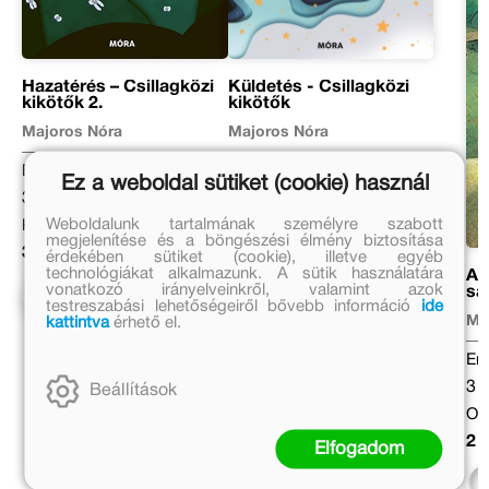
Hazatérés – Csillagközi
Küldetés - Csillagközi
kikötők 2.
kikötők
Majoros Nóra
Majoros Nóra
Eredeti ár:
Eredeti ár:
Ez a weboldal sütiket (cookie) használ
3 999 Ft
3 999 Ft
Weboldalunk tartalmának személyre szabott
Kötött ár:
Kötött ár:
megjelenítése és a böngészési élmény biztosítása
3 599 Ft
3 599 Ft
érdekében sütiket (cookie), illetve egyéb
technológiákat alkalmazunk. A sütik használatára
A
vonatkozó irányelveinkről, valamint azok
sá
Kosárba
Kosárba
testreszabási lehetőségeiről bővebb információ
ide
Mi
kattintva
érhető el.
Ere
3 
Beállítások
Onl
2 
Elfogadom