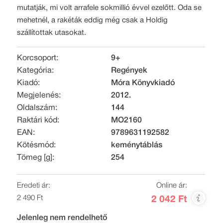
mutatják, mi volt arrafele sokmillió évvel ezelőtt. Oda se
mehetnél, a rakéták eddig még csak a Holdig
szállítottak utasokat.
Korcsoport:
9+
Kategória:
Regények
Kiadó:
Móra Könyvkiadó
Megjelenés:
2012.
Oldalszám:
144
Raktári kód:
MO2160
EAN:
9789631192582
Kötésmód:
keménytáblás
Tömeg [g]:
254
Eredeti ár:
Online ár:
2 490 Ft
2 042 Ft
Jelenleg nem rendelhető