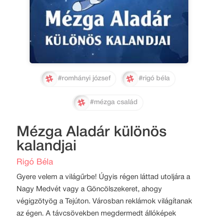
#romhányi józsef
#rigó béla
#mézga család
Mézga Aladár különös
kalandjai
Rigó Béla
Gyere velem a világűrbe! Úgyis régen láttad utoljára a
Nagy Medvét vagy a Göncölszekeret, ahogy
végigzötyög a Tejúton. Városban reklámok világítanak
az égen. A távcsövekben megdermedt állóképek