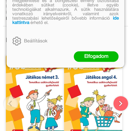
gyűjtőfogalmakkal ismerkednek meg, foglalkoznak a minket
megjelenítése és a böngészési élmény biztosítása
érdekében sütiket (cookie), illetve egyéb
körülvevő tárgyakkal, a környezetünkben élő állatokkal
technológiákat alkalmazunk. A sütik használatára
kapcsolatos részleteket bemutató feladatokat oldanak meg.
vonatkozó irányelveinkről, valamint azok
testreszabási lehetőségeiről bővebb információ
ide
Bővebben:
kattintva
érhető el.
Ezek is érdekelhetnek!
Beállítások
Elfogadom