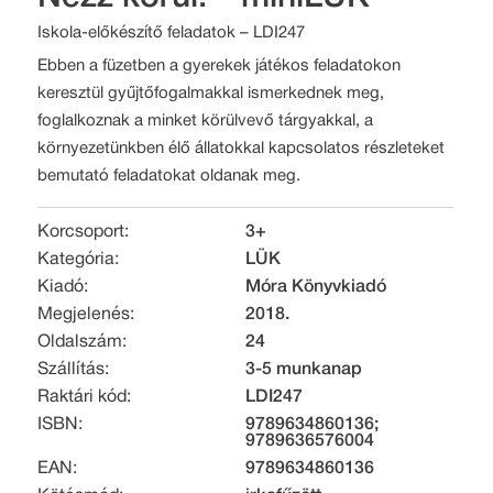
Iskola-előkészítő feladatok – LDI247
Ebben a füzetben a gyerekek játékos feladatokon
keresztül gyűjtőfogalmakkal ismerkednek meg,
foglalkoznak a minket körülvevő tárgyakkal, a
környezetünkben élő állatokkal kapcsolatos részleteket
bemutató feladatokat oldanak meg.
Korcsoport:
3+
Kategória:
LÜK
Kiadó:
Móra Könyvkiadó
Megjelenés:
2018.
Oldalszám:
24
Szállítás:
3-5 munkanap
Raktári kód:
LDI247
ISBN:
9789634860136;
9789636576004
EAN:
9789634860136