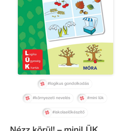
#logikus gondolkodás
#környezeti nevelés
#mini lük
#iskolaelőkészítő
Nézz körül! – miniLÜK