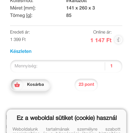
Kötésmód:
irkafűzött
Méret [mm]:
141 x 260 x 3
Tömeg [g]:
85
Eredeti ár:
Online ár:
1 399 Ft
1 147 Ft
Készleten
Mennyiség:
23 pont
Kosárba
Leírás
Ez a weboldal sütiket (cookie) használ
Ebben a füzetben a gyerekek játékos feladatokon keresztül
Weboldalunk tartalmának személyre szabott