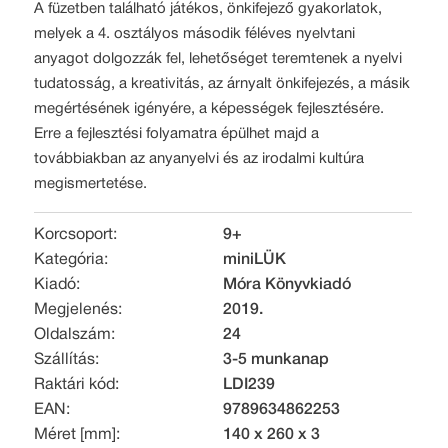
A füzetben található játékos, önkifejező gyakorlatok,
melyek a 4. osztályos második féléves nyelvtani
anyagot dolgozzák fel, lehetőséget teremtenek a nyelvi
tudatosság, a kreativitás, az árnyalt önkifejezés, a másik
megértésének igényére, a képességek fejlesztésére.
Erre a fejlesztési folyamatra épülhet majd a
továbbiakban az anyanyelvi és az irodalmi kultúra
megismertetése.
Korcsoport:
9+
Kategória:
miniLÜK
Kiadó:
Móra Könyvkiadó
Megjelenés:
2019.
Oldalszám:
24
Szállítás:
3-5 munkanap
Raktári kód:
LDI239
EAN:
9789634862253
Méret [mm]:
140 x 260 x 3