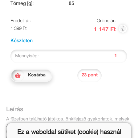
Tömeg [g]:
85
Eredeti ár:
Online ár:
1 399 Ft
1 147 Ft
Készleten
Mennyiség:
23 pont
Kosárba
Leírás
A füzetben található játékos, önkifejező gyakorlatok, melyek
a 4. osztályos második féléves nyelvtani anyagot dolgozzák
Ez a weboldal sütiket (cookie) használ
fel, lehetőséget teremtenek a nyelvi tudatosság, a