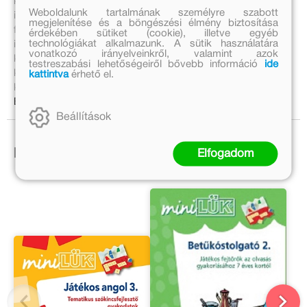
kreativitás, az árnyalt önkifejezés, a másik megértésének
Weboldalunk tartalmának személyre szabott
igényére, a képességek fejlesztésére. Erre a fejlesztési
megjelenítése és a böngészési élmény biztosítása
folyamatra épülhet majd a továbbiakban az anyanyelvi és az
érdekében sütiket (cookie), illetve egyéb
technológiákat alkalmazunk. A sütik használatára
irodalmi kultúra megismertetése. Az önálló tanulás
vonatkozó irányelveinkről, valamint azok
képességének kialakítása az olvasás-szövegértés
testreszabási lehetőségeiről bővebb információ
ide
képességének fejlesztésébe ágyazva az ismeretszerző
kattintva
érhető el.
képességek intenzív fejlesztését szolgálja.
Bővebben:
Beállítások
Ezek is érdekelhetnek!
Elfogadom