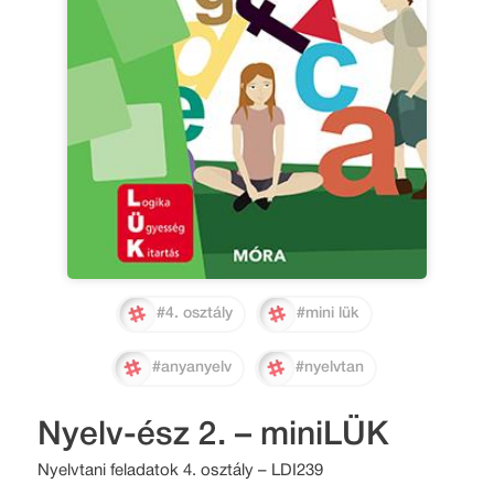
#4. osztály
#mini lük
#anyanyelv
#nyelvtan
Nyelv-ész 2. – miniLÜK
Nyelvtani feladatok 4. osztály – LDI239