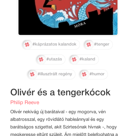
#káprázatos kalandok
#tenger
#utazás
#kaland
#illusztrált regény
#humor
Olivér és a tengerkócok
Philip Reeve
Olivér nekivág új barátaival - egy mogorva, vén
albatrosszal, egy rövidlátó hableánnyal és egy
barátságos szigettel, akit Szirtesónak hívnak -, hogy
megkeresse eltűnt szüleit. Ám mielőtt belefoghatna a