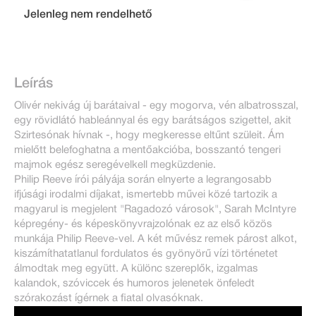
Jelenleg nem rendelhető
Leírás
Olivér nekivág új barátaival - egy mogorva, vén albatrosszal,
egy rövidlátó hableánnyal és egy barátságos szigettel, akit
Szirtesónak hívnak -, hogy megkeresse eltűnt szüleit. Ám
mielőtt belefoghatna a mentőakcióba, bosszantó tengeri
majmok egész seregévelkell megküzdenie.
Philip Reeve írói pályája során elnyerte a legrangosabb
ifjúsági irodalmi díjakat, ismertebb művei közé tartozik a
magyarul is megjelent "Ragadozó városok", Sarah McIntyre
képregény- és képeskönyvrajzolónak ez az első közös
munkája Philip Reeve-vel. A két művész remek párost alkot,
kiszámíthatatlanul fordulatos és gyönyörű vízi történetet
álmodtak meg együtt. A különc szereplők, izgalmas
kalandok, szóviccek és humoros jelenetek önfeledt
szórakozást ígérnek a fiatal olvasóknak.