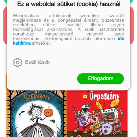
Ez a weboldal sütiket (cookie) használ
Weboldalunk tartalmának személyre szabott
Kapcsolódó cikkek
megjelenítése és a böngészési élmény biztosítása
érdekében sütiket (cookie), illetve egyéb
technológiákat alkalmazunk. A sütik használatára
3 cikk
vonatkozó irányelveinkről, valamint azok
testreszabási lehetőségeiről bővebb információ
ide
kattintva
érhető el.
Ezt olvastad? A szerkesztő ajánlja
Beállítások
Elfogadom