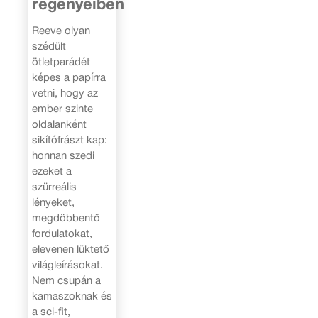
regényeiben
Reeve olyan
szédült
ötletparádét
képes a papírra
vetni, hogy az
ember szinte
oldalanként
sikítófrászt kap:
honnan szedi
ezeket a
szürreális
lényeket,
megdöbbentő
fordulatokat,
elevenen lüktető
világleírásokat.
Nem csupán a
kamaszoknak és
a sci-fit,