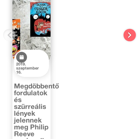
2019.
szeptember
16.
Megdöbbentő
fordulatok
és
szürreális
lények
jelennek
meg Philip
Reeve