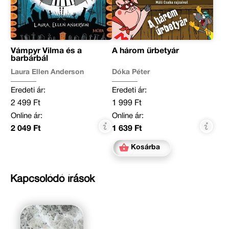
Vámpyr Vilma és a
A három űrbetyár
barbárbál
Laura Ellen Anderson
Dóka Péter
Eredeti ár:
Eredeti ár:
2 499 Ft
1 999 Ft
Online ár:
Online ár:
2 049 Ft
1 639 Ft
Kosárba
Kapcsolódó írások