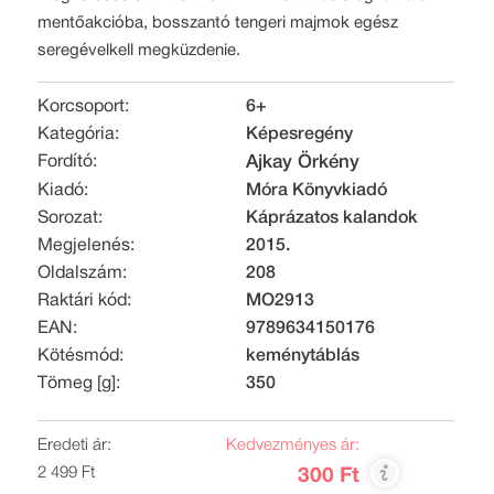
mentőakcióba, bosszantó tengeri majmok egész
seregévelkell megküzdenie.
Korcsoport:
6+
Kategória:
Képesregény
Fordító:
Ajkay Örkény
Kiadó:
Móra Könyvkiadó
Sorozat:
Káprázatos kalandok
Megjelenés:
2015.
Oldalszám:
208
Raktári kód:
MO2913
EAN:
9789634150176
Kötésmód:
keménytáblás
Tömeg [g]:
350
Eredeti ár:
Kedvezményes ár:
2 499 Ft
300 Ft