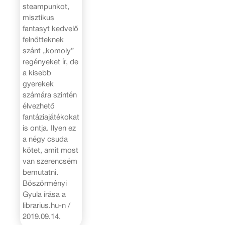
steampunkot,
misztikus
fantasyt kedvelő
felnőtteknek
szánt „komoly”
regényeket ír, de
a kisebb
gyerekek
számára szintén
élvezhető
fantáziajátékokat
is ontja. Ilyen ez
a négy csuda
kötet, amit most
van szerencsém
bemutatni.
Böszörményi
Gyula írása a
librarius.hu-n /
2019.09.14.