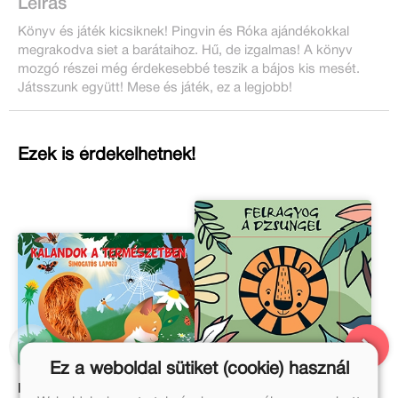
Leírás
Könyv és játék kicsiknek! Pingvin és Róka ajándékokkal
megrakodva siet a barátaihoz. Hű, de izgalmas! A könyv
mozgó részei még érdekesebbé teszik a bájos kis mesét.
Játsszunk együtt! Mese és játék, ez a legjobb!
Ezek is érdekelhetnek!
Ez a weboldal sütiket (cookie) használ
Kalandok a természetben
Felragyog a dzsungel