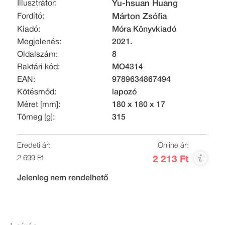
Illusztrátor:
Yu-hsuan Huang
Fordító:
Márton Zsófia
Kiadó:
Móra Könyvkiadó
Megjelenés:
2021.
Oldalszám:
8
Raktári kód:
MO4314
EAN:
9789634867494
Kötésmód:
lapozó
Méret [mm]:
180 x 180 x 17
Tömeg [g]:
315
Eredeti ár:
Online ár:
2 699 Ft
2 213 Ft
Jelenleg nem rendelhető