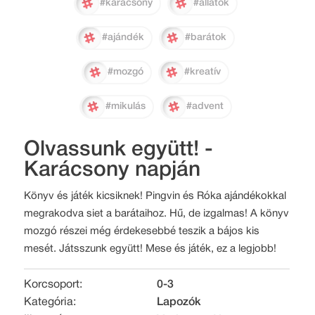
#karácsony
#állatok
#ajándék
#barátok
#mozgó
#kreatív
#mikulás
#advent
Olvassunk együtt! -
Karácsony napján
Könyv és játék kicsiknek! Pingvin és Róka ajándékokkal
megrakodva siet a barátaihoz. Hű, de izgalmas! A könyv
mozgó részei még érdekesebbé teszik a bájos kis
mesét. Játsszunk együtt! Mese és játék, ez a legjobb!
Korcsoport:
0-3
Kategória:
Lapozók