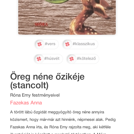
#vers
#klasszikus
#húsvét
#kötelező
Öreg néne őzikéje
(stancolt)
Róna Emy festményeivel
Fazekas Anna
A törött lábú őzgidát meggyógyító öreg néne annyira
közismert, hogy már-már azt hinnénk, népmesei alak. Pedig
Fazekas Anna írta, és Róna Emy rajzolta meg, aki kétféle