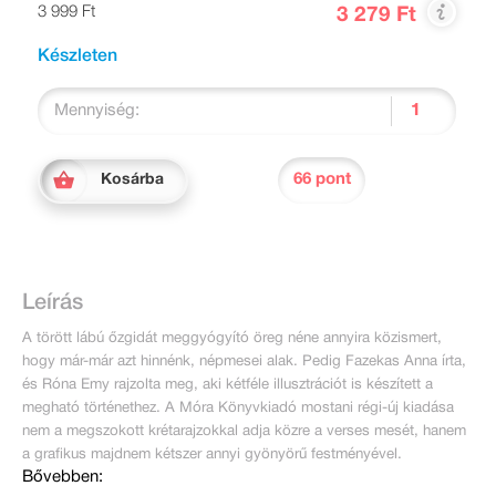
3 999 Ft
3 279 Ft
Készleten
Mennyiség:
66 pont
Kosárba
Leírás
A törött lábú őzgidát meggyógyító öreg néne annyira közismert,
hogy már-már azt hinnénk, népmesei alak. Pedig Fazekas Anna írta,
és Róna Emy rajzolta meg, aki kétféle illusztrációt is készített a
megható történethez. A Móra Könyvkiadó mostani régi-új kiadása
nem a megszokott krétarajzokkal adja közre a verses mesét, hanem
a grafikus majdnem kétszer annyi gyönyörű festményével.
Bővebben: