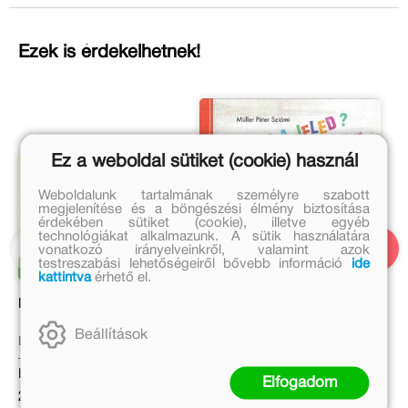
Ezek is érdekelhetnek!
Ez a weboldal sütiket (cookie) használ
Weboldalunk tartalmának személyre szabott
megjelenítése és a böngészési élmény biztosítása
érdekében sütiket (cookie), illetve egyéb
technológiákat alkalmazunk. A sütik használatára
vonatkozó irányelveinkről, valamint azok
testreszabási lehetőségeiről bővebb információ
ide
kattintva
érhető el.
Iciri-piciri
Mi a jeled?
Beállítások
Móricz Zsigmond
Müller Péter Sziámi
Eredeti ár:
Eredeti ár:
Elfogadom
2 499 Ft
2 990 Ft