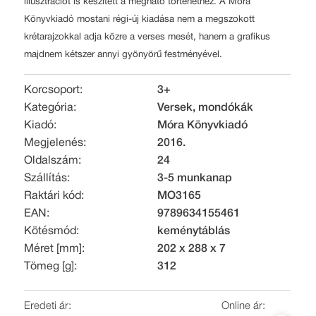
illusztrációt is készített a megható történethez. A Móra
Könyvkiadó mostani régi-új kiadása nem a megszokott
krétarajzokkal adja közre a verses mesét, hanem a grafikus
majdnem kétszer annyi gyönyörű festményével.
Korcsoport:
3+
Kategória:
Versek, mondókák
Kiadó:
Móra Könyvkiadó
Megjelenés:
2016.
Oldalszám:
24
Szállítás:
3-5 munkanap
Raktári kód:
MO3165
EAN:
9789634155461
Kötésmód:
keménytáblás
Méret [mm]:
202 x 288 x 7
Tömeg [g]:
312
Eredeti ár:
Online ár: