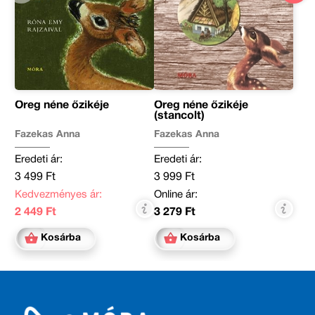
Öreg néne őzikéje
Öreg néne őzikéje
(stancolt)
Fazekas Anna
Fazekas Anna
Eredeti ár:
Eredeti ár:
3 499 Ft
3 999 Ft
Kedvezményes ár:
Online ár:
2 449 Ft
3 279 Ft
Kosárba
Kosárba