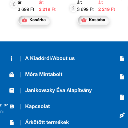
ár:
ár:
ár:
ár:
3 699 Ft
2 219 Ft
3 699 Ft
2 219 Ft
Kosárba
Kosárba
A Kiadóról/About us
Móra Mintabolt
Janikovszky Éva Alapítvány
g az
Kapcsolat
ni
Árkötött termékek