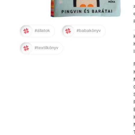
#állatok
#babakönyv
#textilkönyv