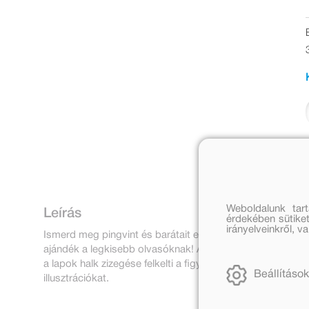
Weboldalunk tar
Leírás
érdekében sütiket
irányelveinkről, 
Ismerd meg pingvint és barátait ebben a cuki, színes, zör
ajándék a legkisebb olvasóknak! A baba textilkönyvek m
a lapok halk zizegése felkelti a figyelmet, és a kicsi hoss
Beállítások
illusztrációkat.