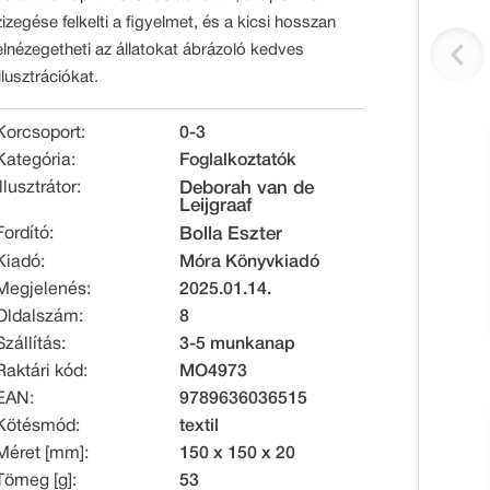
zizegése felkelti a figyelmet, és a kicsi hosszan
elnézegetheti az állatokat ábrázoló kedves
illusztrációkat.
Korcsoport:
0-3
Kategória:
Foglalkoztatók
Illusztrátor:
Deborah van de
Leijgraaf
Fordító:
Bolla Eszter
Kiadó:
Móra Könyvkiadó
Megjelenés:
2025.01.14.
Oldalszám:
8
Szállítás:
3-5 munkanap
Raktári kód:
MO4973
EAN:
9789636036515
Kötésmód:
textil
Méret [mm]:
150 x 150 x 20
Tömeg [g]:
53