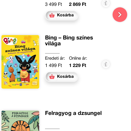
3 499 Ft
2 869 Ft
Kosárba
Bing – Bing színes
világa
Eredeti ár:
Online ár:
1 499 Ft
1 229 Ft
Kosárba
Felragyog a dzsungel