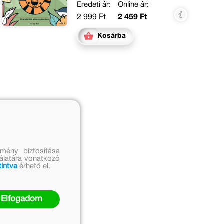
Eredeti ár:
Online ár:
2 999 Ft
2 459 Ft
Kosárba
mény biztosítása
nálatára vonatkozó
tintva
érhető el.
Elfogadom