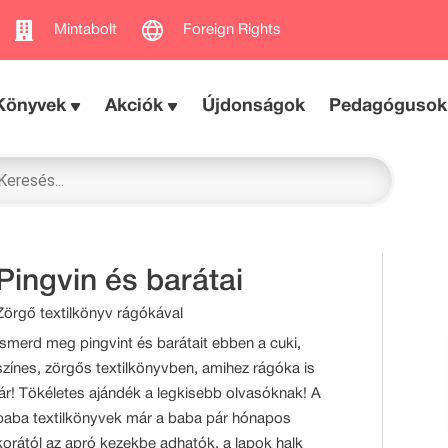
Mintabolt
Foreign Rights
Könyvek
Akciók
Újdonságok
Pedagógusok
Pingvin és barátai
Zörgő textilkönyv rágókával
Ismerd meg pingvint és barátait ebben a cuki,
színes, zörgős textilkönyvben, amihez rágóka is
jár! Tökéletes ajándék a legkisebb olvasóknak! A
baba textilkönyvek már a baba pár hónapos
korától az apró kezekbe adhatók, a lapok halk