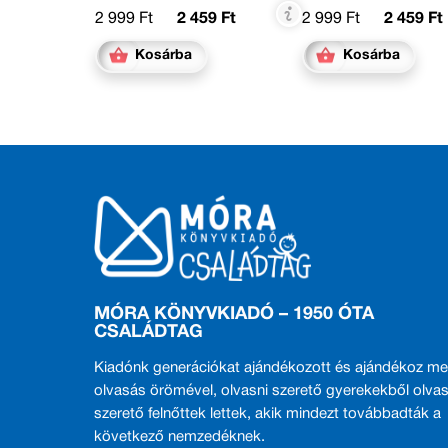
2 999 Ft
2 459 Ft
2 999 Ft
2 459 Ft
Kosárba
Kosárba
MÓRA KÖNYVKIADÓ – 1950 ÓTA
CSALÁDTAG
Kiadónk generációkat ajándékozott és ajándékoz me
olvasás örömével, olvasni szerető gyerekekből olvas
szerető felnőttek lettek, akik mindezt továbbadták a
következő nemzedéknek.