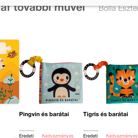
af további művei
Bolla Eszte
Pingvin és barátai
Tigris és barátai
Eredeti
Kedvezményes
Eredeti
Kedvezményes