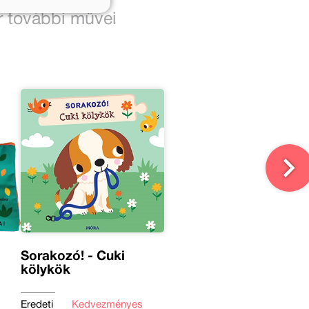
r további művei
Sorakozó! - Cuki
kölykök
Eredeti
Kedvezményes