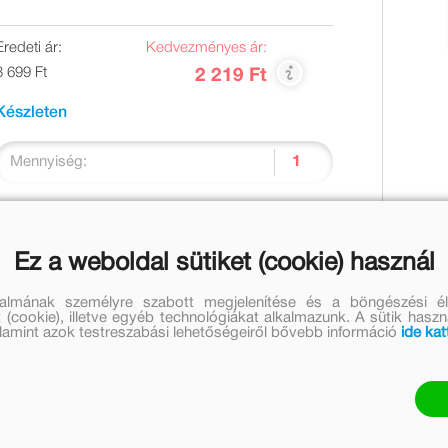
Eredeti ár:
Kedvezményes ár:
3 699 Ft
2 219 Ft
Készleten
Mennyiség:
Kosárba
Ez a weboldal sütiket (cookie) használ
talmának személyre szabott megjelenítése és a böngészési él
 (cookie), illetve egyéb technológiákat alkalmazunk. A sütik hasz
valamint azok testreszabási lehetőségeiről bővebb információ
ide kat
gős textilkönyvben, amihez rágóka is jár! Tökéletes
ár a baba pár hónapos korától az apró kezekbe adhatók,
zan elnézegetheti az állatokat ábrázoló kedves